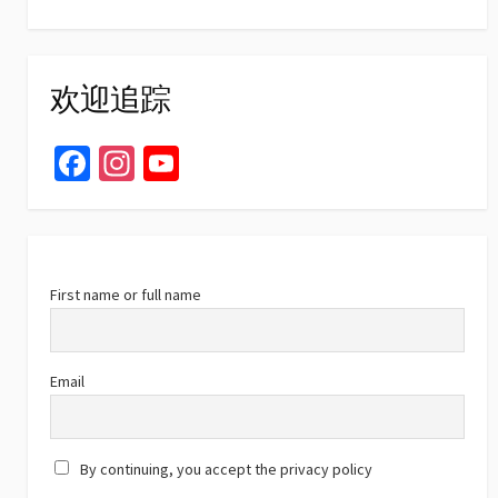
欢迎追踪
Fa
In
Yo
ce
st
u
b
ag
T
o
ra
u
o
m
b
First name or full name
k
e
C
Email
h
a
By continuing, you accept the privacy policy
n