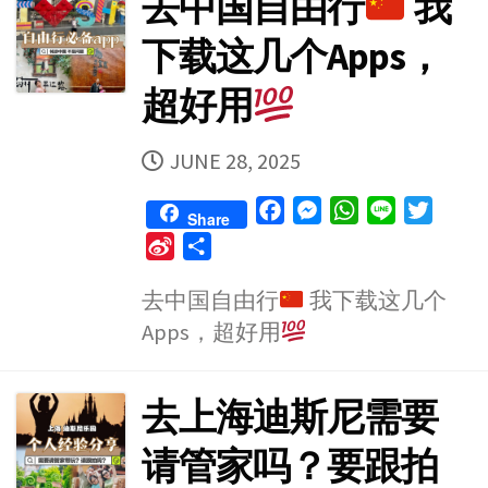
去中国自由行
我
下载这几个Apps，
超好用
PUBLISHED
JUNE 28, 2025
DATE
F
M
W
L
T
Share
a
e
h
i
w
S
S
c
s
a
n
i
i
h
e
s
t
e
t
去中国自由行
我下载这几个
n
a
b
e
s
t
Apps，超好用
a
r
o
n
A
e
W
e
o
g
p
r
e
去上海迪斯尼需要
k
e
p
i
r
b
请管家吗？要跟拍
o