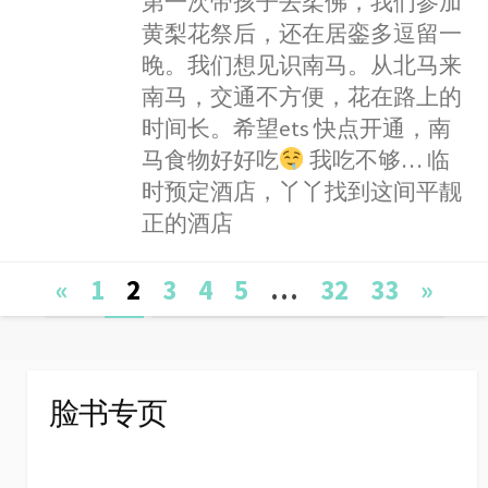
第一次带孩子去柔佛，我们参加
o
g
p
r
e
黄梨花祭后，还在居銮多逗留一
k
e
p
i
晚。我们想见识南马。从北马来
r
b
南马，交通不方便，花在路上的
o
时间长。希望ets 快点开通，南
马食物好好吃
我吃不够… 临
时预定酒店，丫丫找到这间平靓
正的酒店
Posts
«
1
2
3
4
5
…
32
33
»
navigation
脸书专页