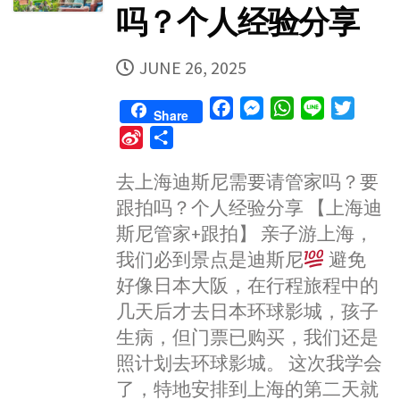
吗？个人经验分享
PUBLISHED
JUNE 26, 2025
DATE
F
M
W
L
T
Share
a
e
h
i
w
S
S
c
s
a
n
i
i
h
e
s
t
e
t
去上海迪斯尼需要请管家吗？要
n
a
b
e
s
t
跟拍吗？个人经验分享 【上海迪
a
r
o
n
A
e
W
e
斯尼管家+跟拍】 亲子游上海，
o
g
p
r
e
我们必到景点是迪斯尼
避免
k
e
p
i
好像日本大阪，在行程旅程中的
r
b
几天后才去日本环球影城，孩子
o
生病，但门票已购买，我们还是
照计划去环球影城。 这次我学会
了，特地安排到上海的第二天就