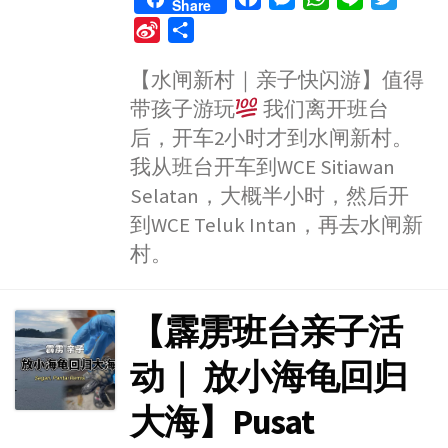
Share
a
e
h
i
w
S
S
c
s
a
n
i
i
h
e
s
t
e
t
【水闸新村｜亲子快闪游】值得
n
a
b
e
s
t
带孩子游玩
我们离开班台
a
r
o
n
A
e
W
e
后，开车2小时才到水闸新村。
o
g
p
r
e
我从班台开车到WCE Sitiawan
k
e
p
i
Selatan，大概半小时，然后开
r
b
到WCE Teluk Intan，再去水闸新
o
村。
【霹雳班台亲子活
动｜ 放小海龟回归
大海】Pusat