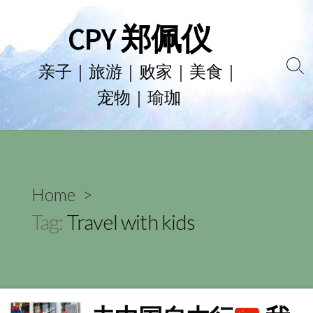
Skip
CPY 郑佩仪
to
content
亲子｜旅游｜败家｜美食｜
Se
宠物｜瑜珈
To
Home
>
Tag:
Travel with kids