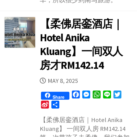
车，所以很少到南马旅游。
o
【柔佛居銮酒店｜
Hotel Anika
Kluang】一间双人
房才RM142.14
PUBLISHED
MAY 8, 2025
DATE
F
M
W
L
T
Share
a
e
h
i
w
S
S
c
s
a
n
i
i
h
e
s
t
e
t
【柔佛居銮酒店｜Hotel Anika
n
a
b
e
s
t
Kluang】 一间双人房 RM142.14
a
r
o
n
A
e
W
e