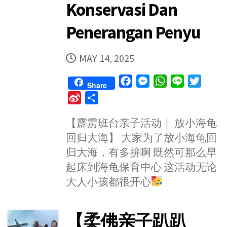
Konservasi Dan
Penerangan Penyu
PUBLISHED
MAY 14, 2025
DATE
F
M
W
L
T
Share
a
e
h
i
w
S
S
c
s
a
n
i
i
h
e
s
t
e
t
【霹雳班台亲子活动｜ 放小海龟
n
a
b
e
s
t
回归大海】 大家为了放小海龟回
a
r
o
n
A
e
W
e
归大海，有多拚啊 既然可那么早
o
g
p
r
e
起床到海龟保育中心 这活动无论
k
e
p
i
大人小孩都很开心
r
b
o
【柔佛亲子趴趴