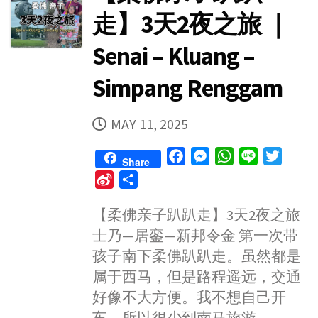
走】3天2夜之旅 ｜
Senai – Kluang –
Simpang Renggam
PUBLISHED
MAY 11, 2025
DATE
F
M
W
L
T
Share
a
e
h
i
w
S
S
c
s
a
n
i
i
h
e
s
t
e
t
【柔佛亲子趴趴走】3天2夜之旅
n
a
b
e
s
t
士乃—居銮—新邦令金 第一次带
a
r
o
n
A
e
W
e
孩子南下柔佛趴趴走。虽然都是
o
g
p
r
e
属于西马，但是路程遥远，交通
k
e
p
i
好像不大方便。我不想自己开
r
b