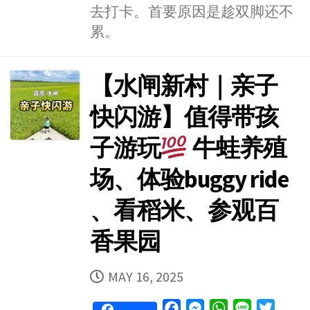
去打卡。首要原因是趁双脚还不
累。
【水闸新村｜亲子
快闪游】值得带孩
子游玩
牛蛙养殖
场、体验buggy ride
、看稻米、参观百
香果园
PUBLISHED
MAY 16, 2025
DATE
F
M
W
L
T