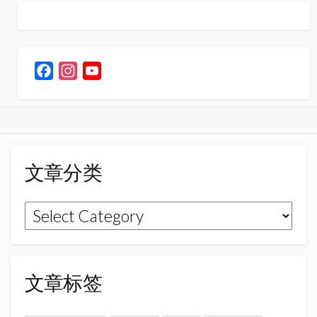
F
I
Y
a
n
o
c
s
u
e
t
T
b
a
u
o
g
b
文章分类
o
r
e
k
a
C
文
m
h
章
a
n
分
n
类
文章标签
e
l