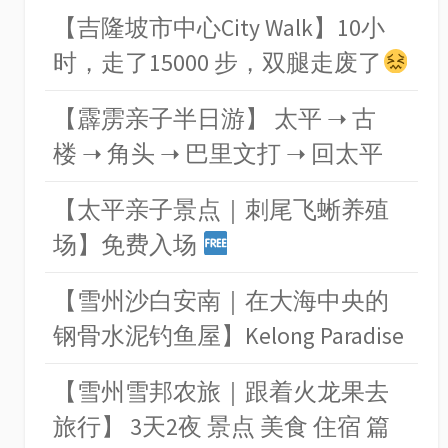
【吉隆坡市中心City Walk】10小
时，走了15000 步，双腿走废了
【霹雳亲子半日游】 太平 ➝ 古
楼 ➝ 角头 ➝ 巴里文打 ➝ 回太平
【太平亲子景点｜刺尾飞蜥养殖
场】免费入场
【雪州沙白安南｜在大海中央的
钢骨水泥钓鱼屋】Kelong Paradise
【雪州雪邦农旅｜跟着火龙果去
旅行】 3天2夜 景点 美食 住宿 篇