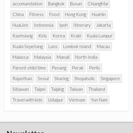
accomandation
Bangkok
Busan
ChiangMai
China
Fitness
Food
Hong Kong
HuaHin
HuaLien
Indonesia
Ipoh
Itinerary
Jakarta
Kaohsiung
Kids
Korea
Krabi
Kuala Lumpur
Kuala Sepetang
Laos
Lombok Island
Macau
Malacca
Malaysia
Manali
North India
Parent-child time
Penang
Perak
Perlis
Rajasthan
Seoul
Sharing
Shopaholic
Singapore
Sitiawan
Taipei
Taiping
Taiwan
Thailand
Travel with kids
Udaipur
Vietnam
Yun Nam