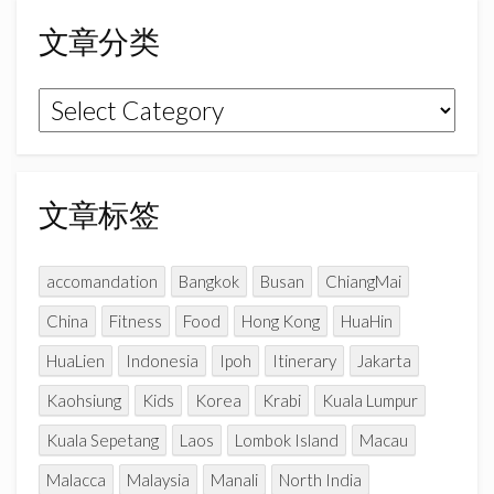
o
g
b
文章分类
o
r
e
k
a
C
文
m
h
章
a
n
分
n
类
文章标签
e
l
accomandation
Bangkok
Busan
ChiangMai
China
Fitness
Food
Hong Kong
HuaHin
HuaLien
Indonesia
Ipoh
Itinerary
Jakarta
Kaohsiung
Kids
Korea
Krabi
Kuala Lumpur
Kuala Sepetang
Laos
Lombok Island
Macau
Malacca
Malaysia
Manali
North India