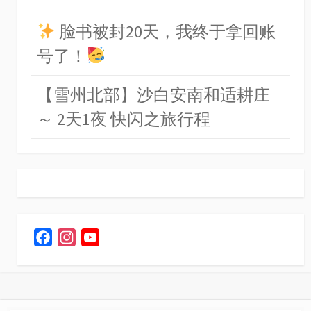
脸书被封20天，我终于拿回账
号了！
【雪州北部】沙白安南和适耕庄
～ 2天1夜 快闪之旅行程
F
I
Y
a
n
o
c
s
u
e
t
T
b
a
u