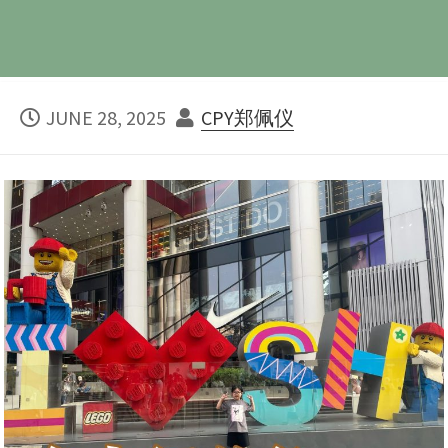
PUBLISHED
AUTHOR
JUNE 28, 2025
CPY郑佩仪
DATE