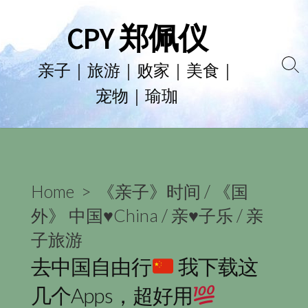
Skip
CPY 郑佩仪
to
content
亲子｜旅游｜败家｜美食｜
Se
宠物｜瑜珈
To
Home
>
《亲子》时间
/
《国
外》 中国♥China
/
亲♥子乐
/
亲
子旅游
去中国自由行
我下载这
几个Apps，超好用