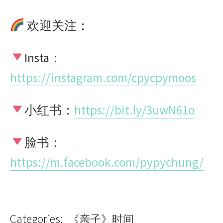
欢迎关注：
Insta：
https://instagram.com/cpycpymoos
小红书：
https://bit.ly/3uwN61o
脸书：
https://m.facebook.com/pypychung/
Categories:
《亲子》时间