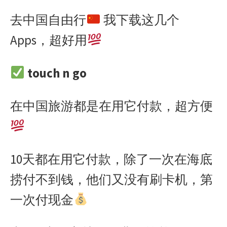
a
e
h
i
w
i
h
去中国自由行
我下载这几个
c
s
a
n
i
n
a
e
s
t
e
t
a
r
Apps，超好用
b
e
s
t
W
e
o
n
A
e
e
touch n go
o
g
p
r
i
k
e
p
b
r
o
在中国旅游都是在用它付款，超方便
10天都在用它付款，除了一次在海底
捞付不到钱，他们又没有刷卡机，第
一次付现金