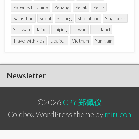
Parent-child time
Penang
Perak
Perlis
Rajasthan
Seoul
Sharing
Shopaholic
Singapore
Sitiawan
Taipei
Taiping
Taiwan
Thailand
Travel with kids
Udaipur
Vietnam
Yun Nam
Newsletter
©2026
CPY 郑佩仪
Coldbox WordPress theme by
mirucon