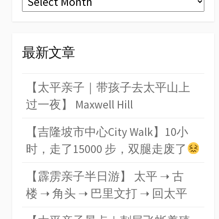
最新文章
【太平亲子｜带孩子去太平山上
过一夜】 Maxwell Hill
【吉隆坡市中心City Walk】10小
时，走了15000 步，双腿走废了
【霹雳亲子半日游】 太平 ➝ 古
楼 ➝ 角头 ➝ 巴里文打 ➝ 回太平