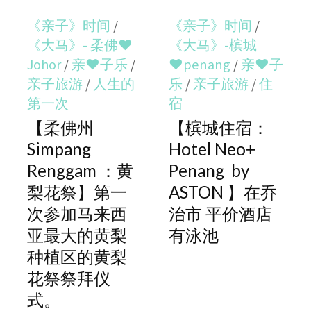
《亲子》时间
/
《亲子》时间
/
《大马》- 柔佛♥
《大马》-槟城
Johor
/
亲♥子乐
/
♥penang
/
亲♥子
亲子旅游
/
人生的
乐
/
亲子旅游
/
住
第一次
宿
【柔佛州
【槟城住宿：
Simpang
Hotel Neo+
Renggam ：黄
Penang by
梨花祭】第一
ASTON 】在乔
次参加马来西
治市 平价酒店
亚最大的黄梨
有泳池
种植区的黄梨
花祭祭拜仪
式。