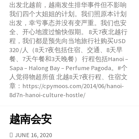
出发北越前，越南发生排华事件但不影响
c
s
a
n
i
n
a
我们四个大姐姐的计划。我们照原本计划
e
s
t
e
t
a
r
b
e
s
t
W
e
出发，幸亏事态并没有变严重。我们也安
o
n
A
e
e
全、开心地渡过愉快假期。 8天7夜北越行
o
g
p
r
i
程，我们都是预先向当地旅行社购买USD
k
e
p
b
320 /人（8天7夜包括住宿、交通、8天早
r
o
餐、7天午餐和3天晚餐） 行程包括Hanoi –
Sapa – Halong Bay – Perfume Pagoda。#个
人觉得物超所值 北越8天7夜行程、住宿文
章：https://cpymoos.com/2014/06/hanoi-
8d7n-hanoi-culture-hostle/
越南会安
PUBLISHED
JUNE 16, 2020