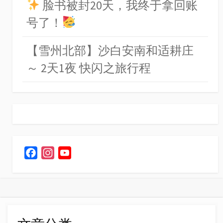
脸书被封20天，我终于拿回账
号了！
【雪州北部】沙白安南和适耕庄
～ 2天1夜 快闪之旅行程
F
I
Y
a
n
o
c
s
u
e
t
T
b
a
u
o
g
b