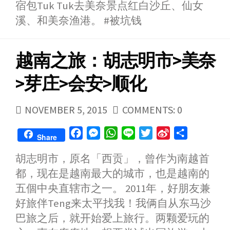
o
g
p
r
i
宿包Tuk Tuk去美奈景点红白沙丘、仙女
k
e
p
b
溪、和美奈渔港。 #被坑钱
r
o
越南之旅：胡志明市>美奈
>芽庄>会安>顺化
PUBLISHED
NOVEMBER 5, 2015
COMMENTS: 0
DATE
F
M
W
L
T
S
S
Share
a
e
h
i
w
i
h
胡志明市，原名「西贡」，曾作为南越首
c
s
a
n
i
n
a
都，现在是越南最大的城市，也是越南的
e
s
t
e
t
a
r
b
e
s
t
W
e
五個中央直辖市之一。 2011年，好朋友兼
o
n
A
e
e
好旅伴Teng来太平找我！我俩自从东马沙
o
g
p
r
i
巴旅之后，就开始爱上旅行。两颗爱玩的
k
e
p
b