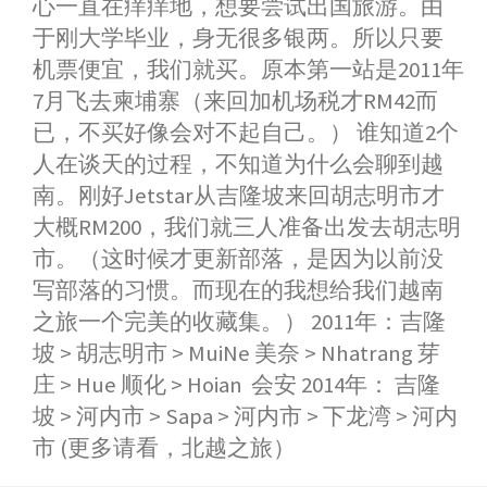
心一直在痒痒地，想要尝试出国旅游。由
r
o
于刚大学毕业，身无很多银两。所以只要
机票便宜，我们就买。原本第一站是2011年
7月飞去柬埔寨（来回加机场税才RM42而
已，不买好像会对不起自己。） 谁知道2个
人在谈天的过程，不知道为什么会聊到越
南。刚好Jetstar从吉隆坡来回胡志明市才
大概RM200，我们就三人准备出发去胡志明
市。（这时候才更新部落，是因为以前没
写部落的习惯。而现在的我想给我们越南
之旅一个完美的收藏集。） 2011年：吉隆
坡 > 胡志明市 > MuiNe 美奈 > Nhatrang 芽
庄 > Hue 顺化 > Hoian 会安 2014年： 吉隆
坡 > 河内市 > Sapa > 河内市 > 下龙湾 > 河内
市 (更多请看，北越之旅）