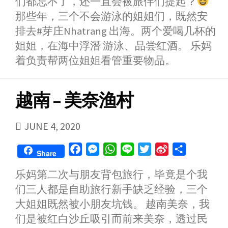
们都忘不了，还一直会被旅伴们提起？
e
s
t
e
t
a
r
b
e
s
t
W
e
那些年，三个不会游泳的姐姐们，既然安
o
n
A
e
e
排去#芽庄Nhatrang 出海。两个爱喝几杯的
o
g
p
r
i
姐姐，在海中浮潛 游泳、品尝红酒。 乐妈
k
e
p
b
着负责帮两位姐姐看管重要物品。
r
o
越南 – 美奈渔村
PUBLISHED
JUNE 4, 2020
DATE
F
M
W
L
T
S
S
Share
a
e
h
i
w
i
h
乐妈第二次与朋友背包旅行，毕竟是个我
c
s
a
n
i
n
a
们三人都是自助旅行新手缺乏经验，三个
e
s
t
e
t
a
r
b
e
s
t
W
e
大姐姐既然被小朋友坑钱。 越南美奈，我
o
n
A
e
e
们是被红白沙丘吸引而前来美奈，透过民