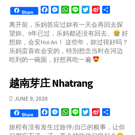
DATE
F
M
W
L
T
S
S
Share
a
e
h
i
w
i
h
离开前，乐妈答应过妳有一天会再回去探
c
s
a
n
i
n
a
望妳。9年已过，乐妈都还没有回去。
好
e
s
t
e
t
a
r
b
e
s
t
W
e
想妳，会安Hoi An！ 这些年，妳过得好吗？
o
n
A
e
e
乐妈蛮喜欢会安的，特別想念当时在河边
o
g
p
r
i
吃到的一碗面，好想再吃一遍
k
e
p
b
r
o
越南芽庄 Nhatrang
PUBLISHED
JUNE 9, 2020
DATE
F
M
W
L
T
S
S
Share
a
e
h
i
w
i
h
旅程有没有发生过旅伴/自己的糗事，让你
c
s
a
n
i
n
a