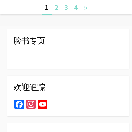
Posts
1
2
3
4
»
navigation
脸书专页
欢迎追踪
Fa
In
Yo
ce
st
u
b
ag
T