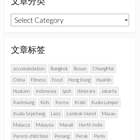
文章分类
o
r
e
k
a
C
文
m
h
章
a
n
分
n
类
文章标签
e
l
accomandation
Bangkok
Busan
ChiangMai
China
Fitness
Food
Hong Kong
HuaHin
HuaLien
Indonesia
Ipoh
Itinerary
Jakarta
Kaohsiung
Kids
Korea
Krabi
Kuala Lumpur
Kuala Sepetang
Laos
Lombok Island
Macau
Malacca
Malaysia
Manali
North India
Parent-child time
Penang
Perak
Perlis