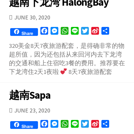
越南下龙湾 HalongBay
PUBLISHED
JUNE 30, 2020
DATE
F
M
W
L
T
S
S
Share
a
e
h
i
w
i
h
320美金8天7夜旅游配套，是得确非常的物
c
s
a
n
i
n
a
超所值，因为还包括从来回河内去下龙湾
e
s
t
e
t
a
r
b
e
s
t
W
e
的交通和船上住宿吃3餐的费用。推荐要在
o
n
A
e
e
下龙湾住2天1夜啦
8天7夜旅游配套
o
g
p
r
i
k
e
p
b
越南Sapa
r
o
PUBLISHED
JUNE 23, 2020
DATE
F
M
W
L
T
S
S
Share
a
e
h
i
w
i
h