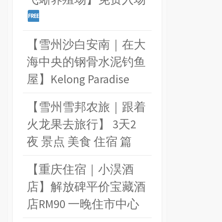
【雪州沙白安南｜在大
海中央的钢骨水泥钓鱼
屋】Kelong Paradise
【雪州雪邦农旅｜跟着
火龙果去旅行】 3天2
夜 景点 美食 住宿 篇
【重庆住宿｜小淏酒
店】解放碑平价宝藏酒
店RM90 一晚住市中心