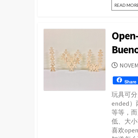
READ MOR
Open
Bueno
PUBLI
NOVEM
DATE
Share
玩具可分为
ende
等等，而
低、大小
喜欢ope