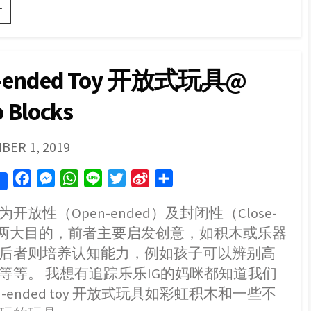
｜
E
分
享
｜
100
-ended Toy 开放式玩具@
片
Connetix
 Blocks
Tiles
磁
力
片
SHED
BER 1, 2019
F
M
W
L
T
S
S
a
e
h
i
w
i
h
开放性（Open-ended）及封闭性（Close-
c
s
a
n
i
n
a
d）两大目的，前者主要启发创意，如积木或乐器
e
s
t
e
t
a
r
b
e
s
t
W
e
后者则培养认知能力，例如孩子可以辨别高
o
n
A
e
e
等等。 我想有追踪乐乐IG的妈咪都知道我们
o
g
p
r
i
n-ended toy 开放式玩具如彩虹积木和一些不
k
e
p
b