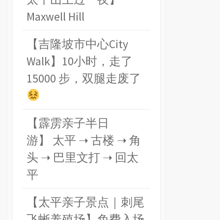
Maxwell Hill
【吉隆坡市中心City
Walk】10小时，走了
15000 步，双腿走废了
【霹雳亲子半日
游】 太平 ➝ 古楼 ➝ 角
头 ➝ 巴里文打 ➝ 回太
平
【太平亲子景点｜刺尾
飞蜥养殖场】免费入场