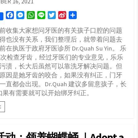
SHED
BER 16, 2021
F
M
W
L
T
S
S
a
e
h
i
w
i
h
前收集大家想问牙医的有关孩子口腔的问题
c
s
a
n
i
n
a
得也没有关系，我们整理后，就带着问题去
e
s
t
e
t
a
r
b
e
s
t
W
e
在执医于政府牙医诊所 Dr.Quah Su Yin。 乐
o
n
A
e
e
第5次检查牙齿，经过牙医们的专业意见，乐乐
o
g
p
r
i
污渍，长大后虽然可以靠洗牙解决问题。但
k
e
p
b
原因是她牙齿的咬合，如果没有纠正，门牙
r
o
一直都会出现。Dr.Quah 建议多留意孩子，长
 如果有需要就可以开始绑牙纠正。
儿
E
童
口
腔
问
动：领养蝴蝶蛹 ｜Adopt a
题