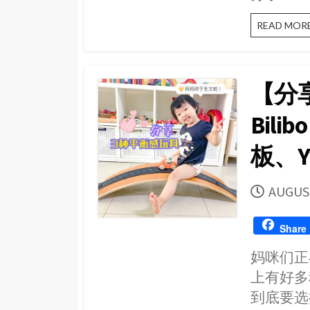
READ MOR
【分享
Bili
板、Yv
PUBLI
AUGUST
DATE
Share
妈咪们正
上有好多
到底要选