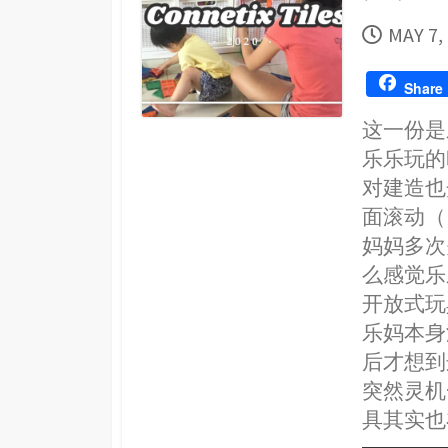
PUBLI
MAY 7,
DATE
Share
这一份是
乐乐玩的
对建造也
面滚动（
妈妈多次
么感觉乐
开放式玩
乐妈本身
后才想到
突然灵机
具其实也