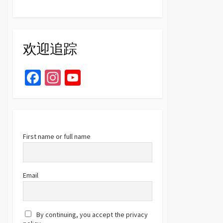
欢迎追踪
Fa
In
Yo
ce
st
u
b
ag
T
o
ra
u
o
m
b
First name or full name
k
e
C
Email
h
a
By continuing, you accept the privacy
n