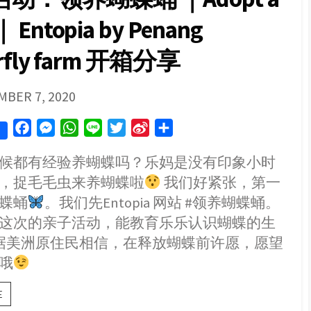
Q&A
 Entopia by Penang
erfly farm 开箱分享
SHED
MBER 7, 2020
F
M
W
L
T
S
S
a
e
h
i
w
i
h
候都有经验养蝴蝶吗？乐妈是没有印象小时
c
s
a
n
i
n
a
，捉毛毛虫来养蝴蝶啦
我们好紧张，第一
e
s
t
e
t
a
r
b
e
s
t
W
e
蝶蛹
。我们先Entopia 网站 #领养蝴蝶蛹。
o
n
A
e
e
这次的亲子活动，能教育乐乐认识蝴蝶的生
o
g
p
r
i
据美洲原住民相信，在释放蝴蝶前许愿，愿望
k
e
p
b
哦
r
o
亲
E
子