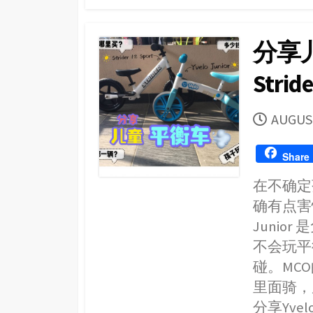
分享儿童
Stride
PUBLI
AUGUST
DATE
Share
在不确定
确有点害
Junior
不会玩平
碰。MC
里面骑，
分享Yvelo