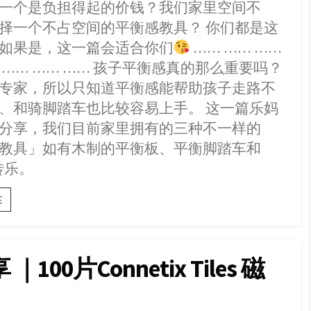
o
n
A
e
e
一个是负担得起的价钱？我们家里空间不
o
g
p
r
i
择一个不占空间的平衡感教具？ 你们都是这
k
e
p
b
如果是，这一篇会适合你们
…… …… ……
r
o
… …… …… …… 孩子平衡感真的那么重要吗？
专家，所以只知道平衡感能帮助孩子走路不
、和骑脚踏车也比较容易上手。 这一篇乐妈
分享，我们目前家里拥有的三种不一样的
教具」如有木制的平衡板、平衡脚踏车和
转转乐。
【分
E
享】
平
衡
感
｜100片Connetix Tiles 磁
玩
具
—
Moluk