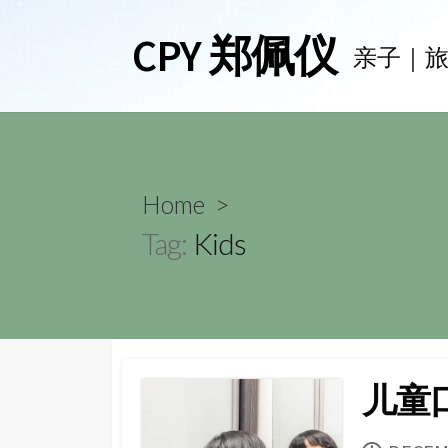
Skip
CPY 郑佩仪
to
亲子｜
content
Home
>
Tag:
Kids
儿童口