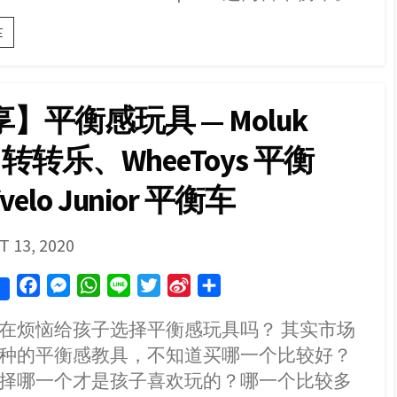
分
E
享
儿
童
平
】平衡感玩具 — Moluk
衡
车：
bo 转转乐、WheeToys 平衡
Yvelo
Junior
VS
elo Junior 平衡车
Strider
12
Sports
SHED
 13, 2020
F
M
W
L
T
S
S
a
e
h
i
w
i
h
在烦恼给孩子选择平衡感玩具吗？ 其实市场
c
s
a
n
i
n
a
种的平衡感教具，不知道买哪一个比较好？
e
s
t
e
t
a
r
b
e
s
t
W
e
择哪一个才是孩子喜欢玩的？哪一个比较多