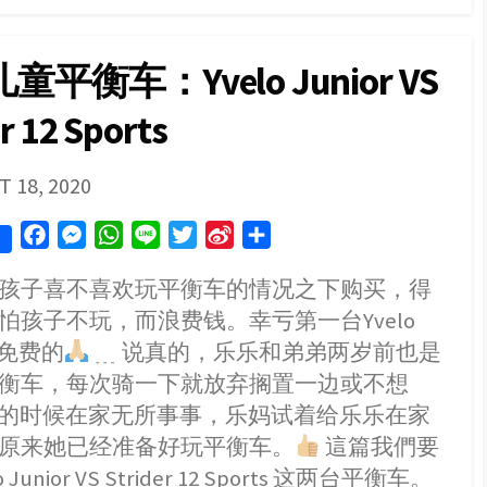
活
动：
领
平衡车：Yvelo Junior VS
养
蝴
r 12 Sports
蝶
蛹
｜
Adopt
SHED
 18, 2020
a
pupa
F
M
W
L
T
S
S
｜
Entopia
a
e
h
i
w
i
h
by
孩子喜不喜欢玩平衡车的情况之下购买，得
c
s
a
n
i
n
a
Penang
怕孩子不玩，而浪费钱。幸亏第一台Yvelo
e
s
t
e
t
a
r
Butterfly
farm
b
e
s
t
W
e
 是免费的
﹍ 说真的，乐乐和弟弟两岁前也是
开
o
n
A
e
e
衡车，每次骑一下就放弃搁置一边或不想
箱
o
g
p
r
i
分
O的时候在家无所事事，乐妈试着给乐乐在家
享
k
e
p
b
原来她已经准备好玩平衡车。
這篇我們要
r
o
 Junior VS Strider 12 Sports 这两台平衡车。