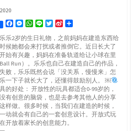
Bilibo
转
SHED
 2020
转
乐、
F
M
W
L
T
S
S
WheeToys
平
a
e
h
i
w
i
h
衡
乐乐2岁的生日礼物，之前妈妈在建造东西给
c
s
a
n
i
n
a
板、
时候她都会来打扰或者推倒它。近日长大了
e
s
t
e
t
a
r
Yvelo
Junior
b
e
s
t
W
e
开始有兴趣，妈妈在准备轨道给让小球在里
平
o
n
A
e
e
Ball Run）。乐乐也自己在建造自己的作品，
衡
o
g
p
r
i
车
失败，乐乐既然会说「没关系，慢慢来」怎
k
e
p
b
乐一下子就长大了，还懂得鼓励别人。 ￼
r
o
具的好处： 开放性的玩具都适合0-99岁的，
没有创意的脑袋，也是去参考其他人的分享
这样做。很多时候，当我们在建造的时候，
一动就会有自己的一套创意设计。开放式玩
在开放着家长的创意能力。