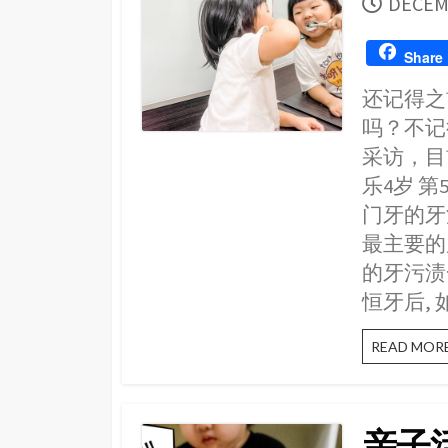
PUBLI
DECEM
DATE
Share
还记得之
吗？不记
采访，目前
乐4岁 
门牙的牙
最主要的
的牙污渍
恒牙后,
READ MOR
亲子活