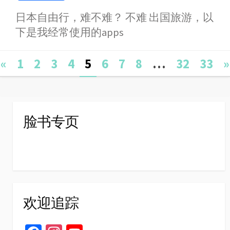
a
e
h
i
w
i
h
日本自由行，难不难？ 不难 出国旅游，以
c
s
a
n
i
n
a
下是我经常使用的apps
e
s
t
e
t
a
r
b
e
s
t
W
e
Posts
o
n
A
e
e
«
1
2
3
4
5
6
7
8
…
32
33
»
o
g
p
r
i
navigation
k
e
p
b
r
o
脸书专页
欢迎追踪