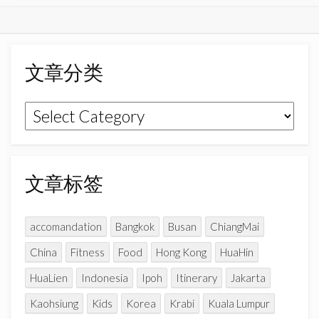
c
s
u
e
t
T
b
a
u
o
g
b
文章分类
o
r
e
k
a
C
文
m
h
章
a
n
分
n
类
文章标签
e
l
accomandation
Bangkok
Busan
ChiangMai
China
Fitness
Food
Hong Kong
HuaHin
HuaLien
Indonesia
Ipoh
Itinerary
Jakarta
Kaohsiung
Kids
Korea
Krabi
Kuala Lumpur