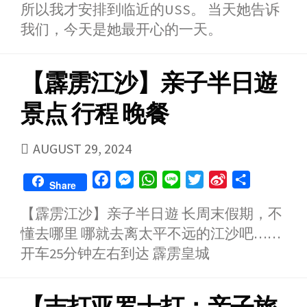
所以我才安排到临近的USS。 当天她告诉
我们，今天是她最开心的一天。
【霹雳江沙】亲子半日遊
景点 行程 晚餐
PUBLISHED
AUGUST 29, 2024
DATE
F
M
W
L
T
S
S
Share
a
e
h
i
w
i
h
【霹雳江沙】亲子半日遊 长周末假期，不
c
s
a
n
i
n
a
懂去哪里 哪就去离太平不远的江沙吧……
e
s
t
e
t
a
r
b
e
s
t
W
e
开车25分钟左右到达 霹雳皇城
o
n
A
e
e
o
g
p
r
i
k
e
p
b