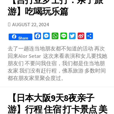
【吉打亚罗士打：亲子旅
r
o
游】吃喝玩乐篇
PUBLISHED
AUGUST 22, 2024
DATE
F
M
W
L
T
S
S
Share
a
e
h
i
w
i
h
去了一趟连当地朋友都不知道的活动 再次
c
s
a
n
i
n
a
回来Alor Setar 这次来看表演和女儿要找她
e
s
t
e
t
a
r
b
e
s
t
W
e
朋友们 不要问我住宿，我们都是住当地朋
o
n
A
e
e
友家 我们没有赶行程，佛系旅游 多数时间
o
g
p
r
i
都在朋友家里聚会度过。
k
e
p
b
r
o
【日本大阪9天8夜亲子
游】行程 住宿 打卡景点 美