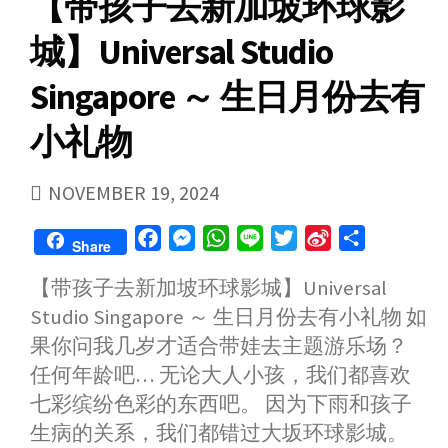
【带孩子去新加坡环球影
城】Universal Studio
Singapore ～ 生日月份去有
小礼物
PUBLISHED
NOVEMBER 19, 2024
DATE
F
M
W
L
T
S
S
Share
a
e
h
i
w
i
h
【带孩子去新加坡环球影城】Universal
c
s
a
n
i
n
a
Studio Singapore ～ 生日月份去有小礼物 如
e
s
t
e
t
a
r
b
e
s
t
W
e
果你问我几岁才适合带娃去主题游乐场？
o
n
A
e
e
任何年龄吧… 无论大人小孩，我们都喜欢
o
g
p
r
i
七彩缤纷色彩的东西吧。 因为下雨和孩子
k
e
p
b
生病的关系，我们都错过大坂环球影城。
r
o