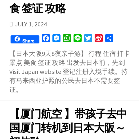
食 签证 攻略
PUBLISHED
JULY 1, 2024
DATE
F
M
W
L
T
S
S
Share
a
e
h
i
w
i
h
【日本大阪9天8夜亲子游】 行程 住宿 打卡
c
s
a
n
i
n
a
景点 美食 签证 攻略 出发去日本前，先到
e
s
t
e
t
a
r
b
e
s
t
W
e
Visit Japan website 登记注册入境手续。持
o
n
A
e
e
有马来西亚护照的公民去日本不需要签
o
g
p
r
i
证。
k
e
p
b
r
o
【厦门航空 】带孩子去中
国厦门转机到日本大阪～