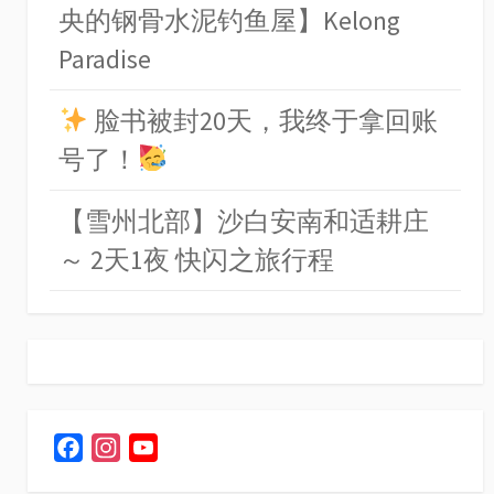
央的钢骨水泥钓鱼屋】Kelong
Paradise
脸书被封20天，我终于拿回账
号了！
【雪州北部】沙白安南和适耕庄
～ 2天1夜 快闪之旅行程
F
I
Y
a
n
o