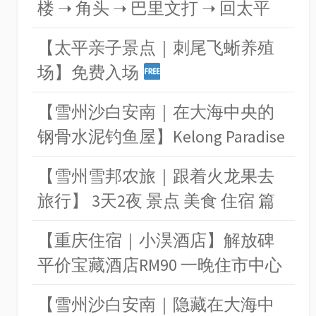
楼 ➝ 角头 ➝ 巴里文打 ➝ 回太平
【太平亲子景点｜刺尾飞蜥养殖
场】免费入场
【雪州沙白安南｜在大海中央的
钢骨水泥钓鱼屋】Kelong Paradise
【雪州雪邦农旅｜跟着火龙果去
旅行】 3天2夜 景点 美食 住宿 篇
【重庆住宿｜小淏酒店】解放碑
平价宝藏酒店RM90 一晚住市中心
【雪州沙白安南｜隐藏在大海中