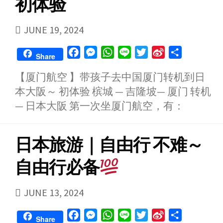
初体验
PUBLISHED
JUNE 19, 2024
DATE
F
M
W
L
T
S
S
Share
a
e
h
i
w
i
h
【厦门航空 】带孩子去中国厦门转机到日
c
s
a
n
i
n
a
本大阪～ 初体验 槟城 — 吉隆坡— 厦门 转机
e
s
t
e
t
a
r
b
e
s
t
W
e
— 日本大阪 第一次坐厦门航空，有：
o
n
A
e
e
o
g
p
r
i
日本旅游｜自由行 不难～
k
e
p
b
r
o
自由行必备
PUBLISHED
JUNE 13, 2024
DATE
F
M
W
L
T
S
S
Share