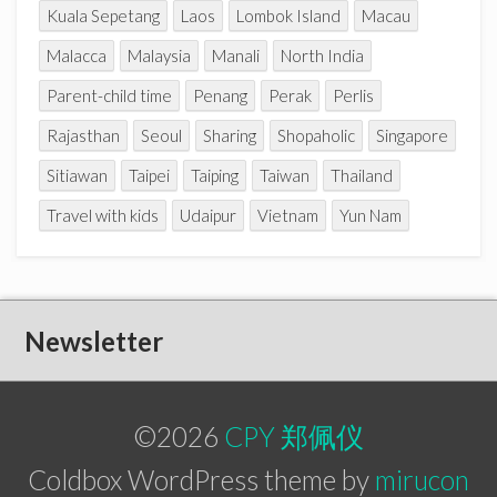
Kuala Sepetang
Laos
Lombok Island
Macau
Malacca
Malaysia
Manali
North India
Parent-child time
Penang
Perak
Perlis
Rajasthan
Seoul
Sharing
Shopaholic
Singapore
Sitiawan
Taipei
Taiping
Taiwan
Thailand
Travel with kids
Udaipur
Vietnam
Yun Nam
Newsletter
©2026
CPY 郑佩仪
Coldbox WordPress theme by
mirucon