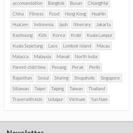
accomandation
Bangkok
Busan
ChiangMai
China
Fitness
Food
Hong Kong
HuaHin
HuaLien
Indonesia
Ipoh
Itinerary
Jakarta
Kaohsiung
Kids
Korea
Krabi
Kuala Lumpur
Kuala Sepetang
Laos
Lombok Island
Macau
Malacca
Malaysia
Manali
North India
Parent-child time
Penang
Perak
Perlis
Rajasthan
Seoul
Sharing
Shopaholic
Singapore
Sitiawan
Taipei
Taiping
Taiwan
Thailand
Travel with kids
Udaipur
Vietnam
Yun Nam
Newsletter