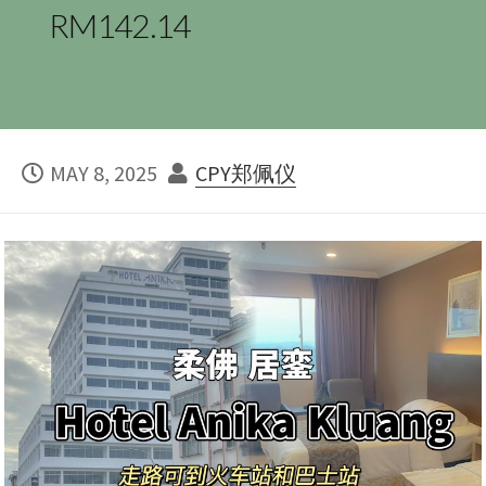
RM142.14
PUBLISHED
AUTHOR
MAY 8, 2025
CPY郑佩仪
DATE