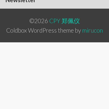
©2026
CPY 郑佩仪
Coldbox WordPress theme by
mirucon