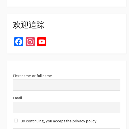
欢迎追踪
Fa
In
Yo
ce
st
u
b
ag
T
o
ra
u
o
m
b
First name or full name
k
e
C
Email
h
a
By continuing, you accept the privacy policy
n