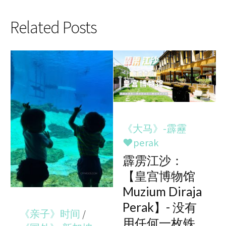
Related Posts
《大马》-霹靂
♥perak
霹雳江沙：
【皇宫博物馆
Muzium Diraja
Perak】- 没有
《亲子》时间
/
用任何一枚铁