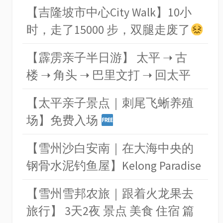
【吉隆坡市中心City Walk】10小
时，走了15000 步，双腿走废了
【霹雳亲子半日游】 太平 ➝ 古
楼 ➝ 角头 ➝ 巴里文打 ➝ 回太平
【太平亲子景点｜刺尾飞蜥养殖
场】免费入场
【雪州沙白安南｜在大海中央的
钢骨水泥钓鱼屋】Kelong Paradise
【雪州雪邦农旅｜跟着火龙果去
旅行】 3天2夜 景点 美食 住宿 篇