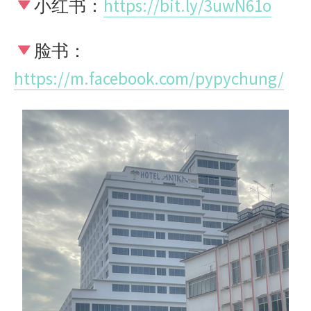
小红书：
https://bit.ly/3uwN61o
脸书：
https://m.facebook.com/pypychung/