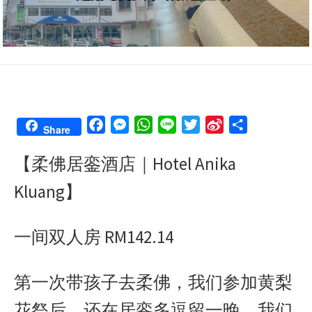
F
M
W
L
T
S
S
Share
a
e
h
i
w
i
h
【柔佛居銮酒店｜Hotel Anika
c
s
a
n
i
n
a
e
s
t
e
t
a
r
Kluang】
b
e
s
t
W
e
o
n
A
e
e
一间双人房 RM142.14
o
g
p
r
i
k
e
p
b
r
o
第一次带孩子去柔佛，我们参加黄梨
花祭后，还在居銮多逗留一晚。我们