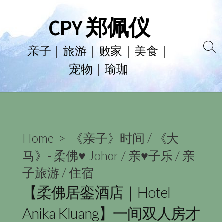
Skip
CPY 郑佩仪
to
content
亲子｜旅游｜败家｜美食｜
Se
宠物｜瑜珈
To
Home
>
《亲子》时间
/
《大
马》- 柔佛♥ Johor
/
亲♥子乐
/
亲
子旅游
/
住宿
【柔佛居銮酒店｜Hotel
Anika Kluang】一间双人房才