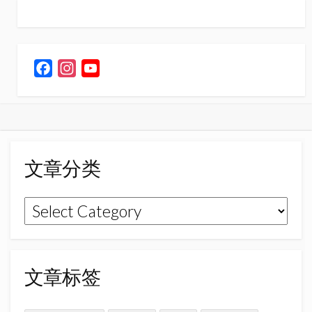
F
I
Y
a
n
o
c
s
u
e
t
T
b
a
u
o
g
b
文章分类
o
r
e
k
a
C
文
m
h
章
a
n
分
n
类
文章标签
e
l