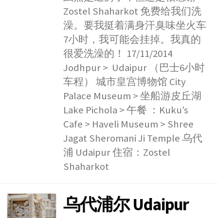
b
e
s
t
Zostel Shaharkot 免费给我们洗
a
r
o
n
A
e
W
e
澡。要我挺着满身汗臭味坐火车
o
g
p
r
e
7小时，我可能会挂掉。我真的
k
e
p
i
很爱洗澡的！ 17/11/2014
r
b
Jodhpur > Udaipur （巴士6小时
o
车程） 城市皇宫博物馆 City
Palace Museum > 坐船游皮丘湖
Lake Pichola > 午餐 ：Kuku’s
Cafe > Haveli Museum > Shree
Jagat Sheromani Ji Temple 乌代
浦 Udaipur 住宿：Zostel
Shaharkot
乌代浦尔 Udaipur