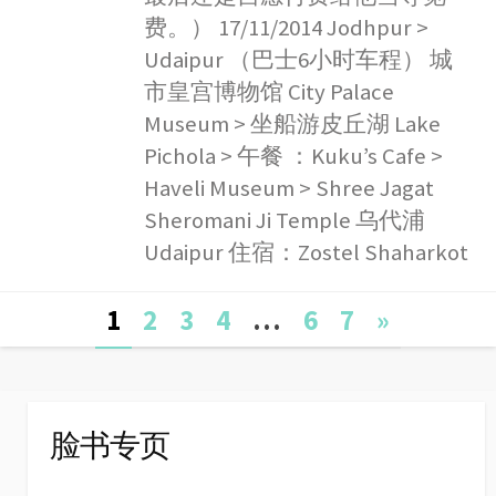
费。） 17/11/2014 Jodhpur >
Udaipur （巴士6小时车程） 城
市皇宫博物馆 City Palace
Museum > 坐船游皮丘湖 Lake
Pichola > 午餐 ：Kuku’s Cafe >
Haveli Museum > Shree Jagat
Sheromani Ji Temple 乌代浦
Udaipur 住宿：Zostel Shaharkot
Posts
1
2
3
4
…
6
7
»
navigation
脸书专页