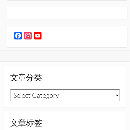
F
I
Y
a
n
o
c
s
u
e
t
T
b
a
u
o
g
b
文章分类
o
r
e
k
a
C
文
m
h
章
a
n
分
n
类
文章标签
e