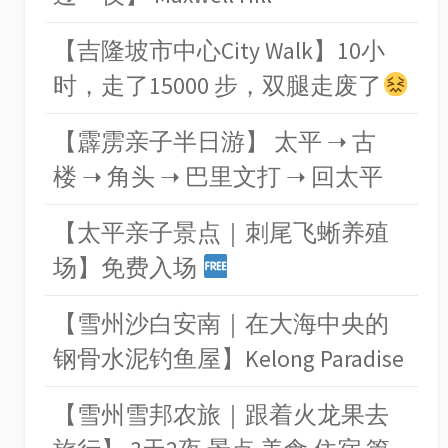
【吉隆坡市中心City Walk】10小
时，走了15000 步，双腿走废了
【霹雳亲子半日游】 太平 ➝ 古
楼 ➝ 角头 ➝ 巴里文打 ➝ 回太平
【太平亲子景点｜刺尾飞蜥养殖
场】免费入场
【雪州沙白安南｜在大海中央的
钢骨水泥钓鱼屋】Kelong Paradise
【雪州雪邦农旅｜跟着火龙果去