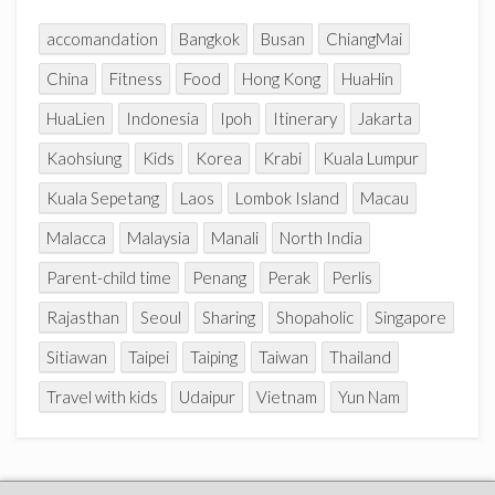
l
accomandation
Bangkok
Busan
ChiangMai
China
Fitness
Food
Hong Kong
HuaHin
HuaLien
Indonesia
Ipoh
Itinerary
Jakarta
Kaohsiung
Kids
Korea
Krabi
Kuala Lumpur
Kuala Sepetang
Laos
Lombok Island
Macau
Malacca
Malaysia
Manali
North India
Parent-child time
Penang
Perak
Perlis
Rajasthan
Seoul
Sharing
Shopaholic
Singapore
Sitiawan
Taipei
Taiping
Taiwan
Thailand
Travel with kids
Udaipur
Vietnam
Yun Nam