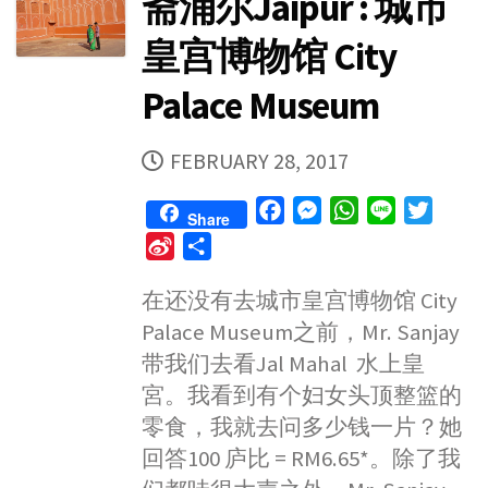
斋浦尔Jaipur : 城市
皇宫博物馆 City
Palace Museum
PUBLISHED
FEBRUARY 28, 2017
DATE
F
M
W
L
T
Share
a
e
h
i
w
S
S
c
s
a
n
i
i
h
e
s
t
e
t
在还没有去城市皇宫博物馆 City
n
a
b
e
s
t
Palace Museum之前，Mr. Sanjay
a
r
o
n
A
e
W
e
带我们去看Jal Mahal 水上皇
o
g
p
r
e
宮。我看到有个妇女头顶整篮的
k
e
p
i
零食，我就去问多少钱一片？她
r
b
回答100 庐比 = RM6.65*。除了我
o