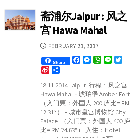
斋浦尔Jaipur : 风之
宫 Hawa Mahal
PUBLISHED
FEBRUARY 21, 2017
DATE
F
M
W
L
T
Share
a
e
h
i
w
S
S
c
s
a
n
i
i
h
e
s
t
e
t
18.11.2014 Jaipur 行程：风之宫
n
a
b
e
s
t
Hawa Mahal – 琥珀堡 Amber Fort
a
r
o
n
A
e
W
e
（入门票：外国人 200 庐比= RM
o
g
p
r
e
12.31*） – 城市皇宫博物馆 City
k
e
p
i
Palace （入门票：外国人 400 庐
r
b
比= RM 24.63*） 入住：Hotel
o