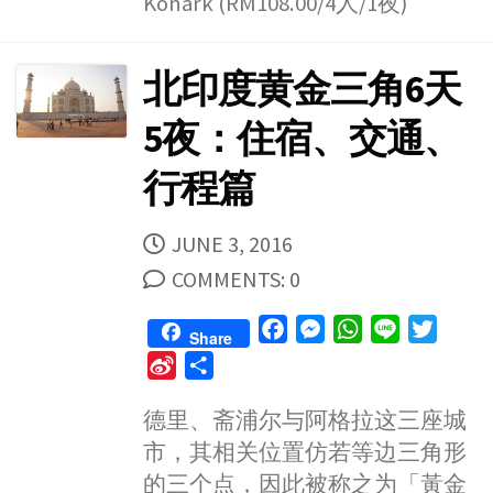
Konark (RM108.00/4人/1夜)
北印度黄金三角6天
5夜：住宿、交通、
行程篇
PUBLISHED
JUNE 3, 2016
DATE
COMMENTS: 0
F
M
W
L
T
Share
a
e
h
i
w
S
S
c
s
a
n
i
i
h
e
s
t
e
t
德里、斋浦尔与阿格拉这三座城
n
a
b
e
s
t
市，其相关位置仿若等边三角形
a
r
o
n
A
e
W
e
的三个点，因此被称之为「黃金