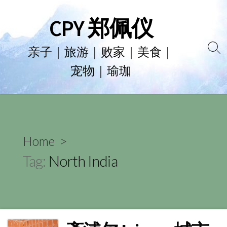
Skip
CPY 郑佩仪
to
content
亲子｜旅游｜败家｜美食｜
Se
宠物｜瑜珈
To
Home
>
Tag:
North India