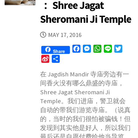
： Shree Jagat
Sheromani Ji Temple
PUBLISHED
MAY 17, 2016
DATE
F
M
W
L
T
Share
a
e
h
i
w
S
S
c
s
a
n
i
i
h
e
s
t
e
t
在 Jagdish Mandir 寺庙旁边有一
n
a
b
e
s
t
间香火没有哪么鼎盛的寺庙，
a
r
o
n
A
e
W
e
Shree Jagat Sheromani Ji
o
g
p
r
e
Temple。我们进庙，警卫就会
k
e
p
i
自动的带我们游览寺庙。（说真
r
b
的，当时的我们很怕被骗钱！但
o
发现到其实他是好人，所以我们
最后还是自愿付费给他当导览