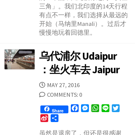
o
g
p
r
e
三角」。我们北印度的14天行程
k
e
p
i
有点不一样，我们选择从最远的
r
b
开始（马纳里Manali）。过后才
o
慢慢地玩着回德里。
乌代浦尔 Udaipur
：坐火车去 Jaipur
PUBLISHED
MAY 27, 2016
DATE
COMMENTS: 0
F
M
W
L
T
Share
a
e
h
i
w
S
S
c
s
a
n
i
i
h
e
s
t
e
t
虽然是退房了，但还是很感谢
n
a