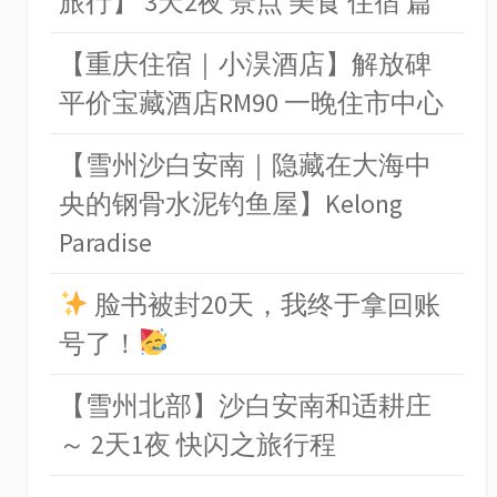
旅行】 3天2夜 景点 美食 住宿 篇
【重庆住宿｜小淏酒店】解放碑
平价宝藏酒店RM90 一晚住市中心
【雪州沙白安南｜隐藏在大海中
央的钢骨水泥钓鱼屋】Kelong
Paradise
脸书被封20天，我终于拿回账
号了！
【雪州北部】沙白安南和适耕庄
～ 2天1夜 快闪之旅行程