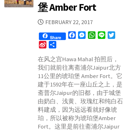
堡 Amber Fort
PUBLISHED
FEBRUARY 22, 2017
DATE
F
M
W
L
T
Share
a
e
h
i
w
S
S
c
s
a
n
i
i
h
e
s
t
e
t
在风之宫Hawa Mahal 拍照后，
n
a
b
e
s
t
我们就前往离斋浦尔Jaipur北方
a
r
o
n
A
e
W
e
11公里的琥珀堡 Amber Fort。它
o
g
p
r
e
建于1592年在一座山丘之上，是
k
e
p
i
斋普尔Jaipur的旧都，由于城堡
r
b
由奶白、浅黄、玫瑰红和纯白石
o
料建成，因为远远看就好像琥
珀，所以被称为琥珀堡Amber
Fort。这里是前往斋浦尔Jaipur