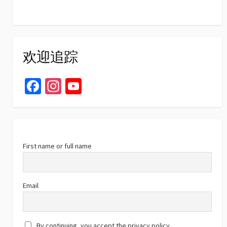
欢迎追踪
Fa
In
Yo
ce
st
u
b
ag
T
o
ra
u
o
m
b
First name or full name
k
e
C
Email
h
a
By continuing, you accept the privacy policy