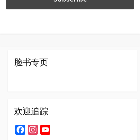
脸书专页
欢迎追踪
Fa
In
Yo
ce
st
u