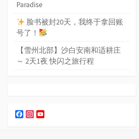
Paradise
脸书被封20天，我终于拿回账
号了！
【雪州北部】沙白安南和适耕庄
～ 2天1夜 快闪之旅行程
F
I
Y
a
n
o
c
s
u
e
t
T