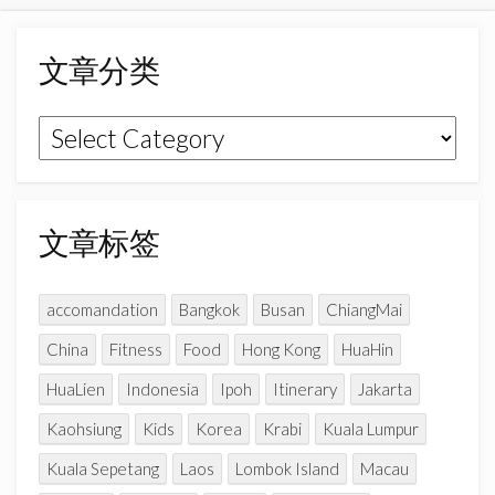
b
a
u
o
g
b
文章分类
o
r
e
k
a
C
文
m
h
章
a
n
分
n
类
文章标签
e
l
accomandation
Bangkok
Busan
ChiangMai
China
Fitness
Food
Hong Kong
HuaHin
HuaLien
Indonesia
Ipoh
Itinerary
Jakarta
Kaohsiung
Kids
Korea
Krabi
Kuala Lumpur
Kuala Sepetang
Laos
Lombok Island
Macau