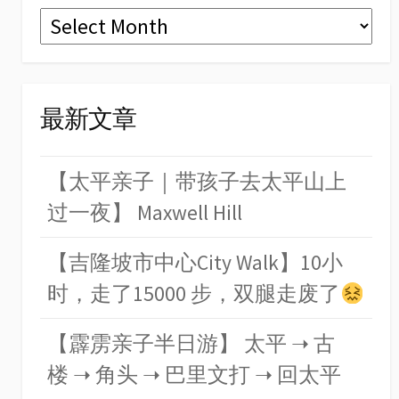
Archives
最新文章
【太平亲子｜带孩子去太平山上
过一夜】 Maxwell Hill
【吉隆坡市中心City Walk】10小
时，走了15000 步，双腿走废了
【霹雳亲子半日游】 太平 ➝ 古
楼 ➝ 角头 ➝ 巴里文打 ➝ 回太平