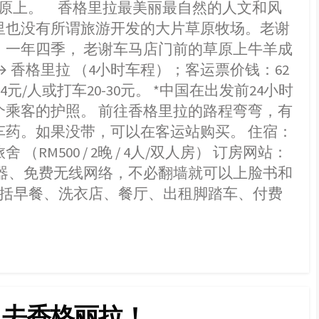
草原上。 香格里拉最美丽最自然的人文和风
a
r
W
e
里也没有所谓旅游开发的大片草原牧场。老谢
e
 一年四季， 老谢车马店门前的草原上牛羊成
i
 丽江 → 香格里拉 （4小时车程）；客运票价钱：62
b
元/人或打车20-30元。 *中国在出发前24小时
o
个乘客的护照。 前往香格里拉的路程弯弯，有
车药。如果没带，可以在客运站购买。 住宿：
RM500 / 2晚 / 4人/双人房） 订房网站：
水器、免费无线网络，不必翻墙就可以上脸书和
桶、没包括早餐、洗衣店、餐厅、出租脚踏车、付费
：去香格丽拉！