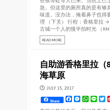
在侯等处等大巴来。当然上巴
r
急。但这里的厕所真的是有够
味道。没办法，掩着鼻子也得要进去“交
理 （下关） 行程：香格里拉 →
古城一个人的慢半拍时光 （RM106 /
自
READ MORE
助
游
云
南
自助游香格里拉（8
（9）：
从
海草原
香
格
丽
拉
PUBLISHED
JULY 15, 2017
去
DATE
大
F
M
W
L
T
理
Share
a
e
h
i
w