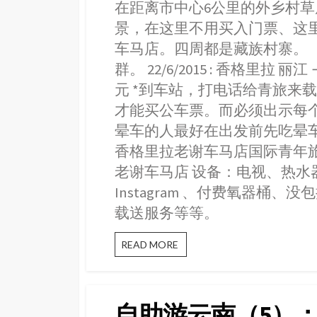
松
在距离市中心6公里的外乡村
e
s
t
e
t
赞
b
e
s
t
景，在这里不用买入门票、这
林
寺
o
n
A
e
车马店。四周都是藏族村寨。
o
g
p
r
群。 22/6/2015 : 香格里拉
k
e
p
元 *到车站，打电话给青旅来载4
r
才能买公车票。而必须出示每
晕车的人最好在出发前先吃晕
香格里拉老谢车马店国际青年旅舍 （
老谢车马店 设备：电视、热
Instagram 、付费氧器
载送服务等等。
香
READ MORE
格
丽
拉
住
自助游云南（5）
宿