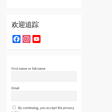
欢迎追踪
Fa
In
Yo
ce
st
u
b
ag
T
o
ra
u
o
m
b
First name or full name
k
e
C
Email
h
a
By continuing, you accept the privacy
n