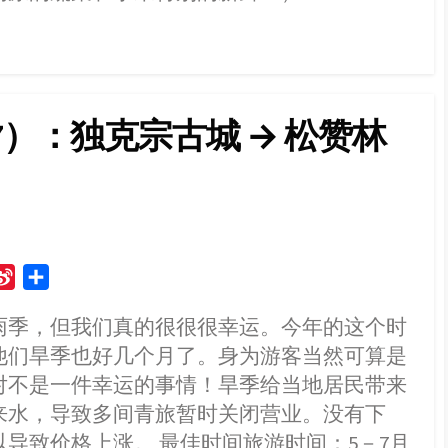
）：独克宗古城 → 松赞林
S
S
i
h
雨季，但我们真的很很很幸运。今年的这个时
n
a
他们旱季也好几个月了。身为游客当然可算是
a
r
W
e
对不是一件幸运的事情！旱季给当地居民带来
e
来水，导致多间青旅暂时关闭营业。没有下
i
导致价格上涨。 最佳时间旅游时间：5－7月