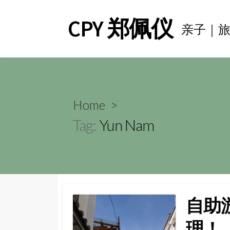
Skip
CPY 郑佩仪
to
亲子｜
content
Home
>
Tag:
Yun Nam
自助
理！