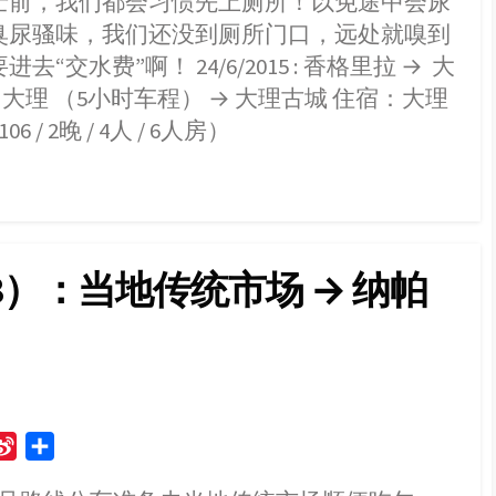
士前，我们都会习惯先上厕所！以免途中会尿
o
臭尿骚味，我们还没到厕所门口，远处就嗅到
水费”啊！ 24/6/2015 : 香格里拉 → 大
 大理 （5小时车程） → 大理古城 住宿：大理
 2晚 / 4人 / 6人房）
）：当地传统市场 → 纳帕
S
S
i
h