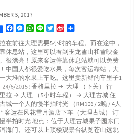
SHED
MBER 5, 2017
F
M
W
L
T
S
S
a
e
h
i
w
i
h
拉在前往大理需要5小时的车程。而在途中，
c
s
a
n
i
n
a
靠休息站，这里可以看到玉龙雪山和雪映金
e
s
t
e
t
a
r
b
e
s
t
W
e
。很漂亮！原来客运停靠休息站就可以免费
o
n
A
e
e
！中国人都很爱吃水果，每次客运靠站，大
o
g
p
r
i
一大堆的水果上车吃。这里卖新鲜的车里子1
k
e
p
b
 24/6/2015 : 香格里拉 → 大理 （下关） 行
r
o
拉 → 大理 （5小时车程） → 大理古城 住
城一个人的慢半拍时光 （RM106 / 2晚 / 4人
房） * 客运在风花雪月酒店下车（大理古城） 订
慢半拍时光 地点：位于大理古城果子园东门
洱海门。还可以上顶楼观景台纵览苍山远眺