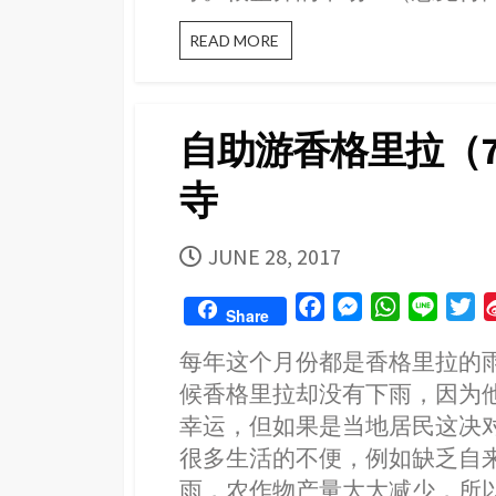
自
READ MORE
助
游
香
格
自助游香格里拉（7
里
拉
寺
（8）：
当
地
传
PUBLISHED
JUNE 28, 2017
统
DATE
市
F
M
W
L
T
场
Share
→
a
e
h
i
w
纳
每年这个月份都是香格里拉的
c
s
a
n
i
帕
候香格里拉却没有下雨，因为
e
s
t
e
t
海
草
b
e
s
t
幸运，但如果是当地居民这决
原
o
n
A
e
很多生活的不便，例如缺乏自
o
g
p
r
雨，农作物产量大大减少，所以