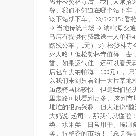
离开松赞林寺后，我们又乘搭
c
s
a
n
i
餐。我们不知道在哪个站下车，
e
s
t
e
t
b
e
s
t
该下站就下车。 23/6/2015 
o
n
A
e
→ 当地传统市场 → 纳帕海 交
o
g
p
r
马店有提供付费载送一人单程4元
k
e
p
路线公车，1元） 3）松赞林寺
r
死人咯！但松赞林寺值得一去
誉。如果运气佳，还可以看天葬
店包车去纳帕海，100元）。
以我们来到只看到一大片草地和
虽然骑马比较快，但是我们坚
里走路可以看到更多。 来到
堆堆的很感兴趣，但大姐说“酸
大妈说“起司”，那我们就懂啦
类、水果类、日常用平、腌制
等。很整齐的市场！（总觉得