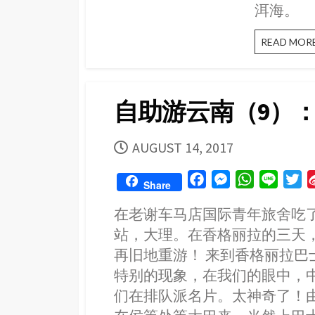
洱海。
READ MOR
自助游云南（9）
PUBLISHED
AUGUST 14, 2017
DATE
F
M
W
L
T
Share
a
e
h
i
w
在老谢车马店国际青年旅舍吃
c
s
a
n
i
站，大理。在香格丽拉的三天
e
s
t
e
t
b
e
s
t
再旧地重游！ 来到香格丽拉
o
n
A
e
特别的现象，在我们的眼中，
o
g
p
r
们在排队派名片。太神奇了！
k
e
p