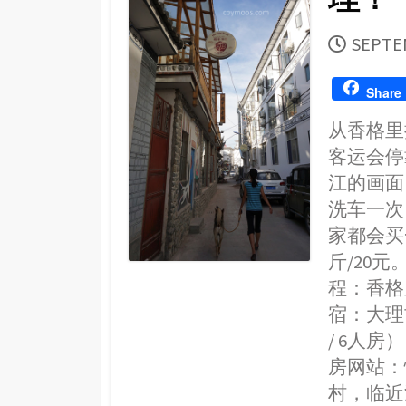
PUBLI
SEPTE
DATE
Share
从香格里
客运会停
江的画面
洗车一次
家都会买
斤/20元。
程：香格里
宿：大理古
/ 6人
房网站：
村，临近