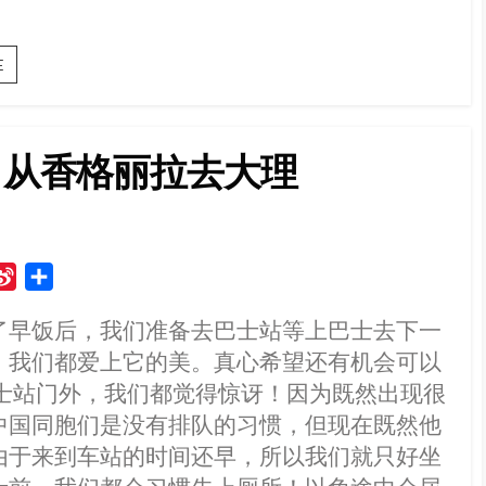
自
E
助
游
云
南
：从香格丽拉去大理
（10）：
我
们
来
到
大
S
S
理！
i
h
了早饭后，我们准备去巴士站等上巴士去下一
n
a
，我们都爱上它的美。真心希望还有机会可以
a
r
W
e
巴士站门外，我们都觉得惊讶！因为既然出现很
e
中国同胞们是没有排队的习惯，但现在既然他
i
由于来到车站的时间还早，所以我们就只好坐
b