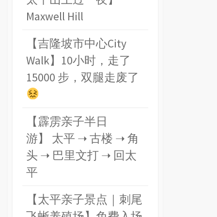
Maxwell Hill
【吉隆坡市中心City
Walk】10小时，走了
15000 步，双腿走废了
【霹雳亲子半日
游】 太平 ➝ 古楼 ➝ 角
头 ➝ 巴里文打 ➝ 回太
平
【太平亲子景点｜刺尾
飞蜥养殖场】免费入场