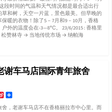
b
。这段时间的气温和天气情况都是最合适出行
o
的草和树，天空一片蓝，景色最美。但早晚的
保暖的衣物！除了5－7月和9－10月，香格
温度会在-3—8℃。 23/6/2015 : 香格里
 松赞林寺 → 当地传统市场 → 纳帕海
– 老谢车马店国际青年旅舍
S
S
i
h
旅舍，老谢车马店不在香格丽拉市中心里。而
n
a