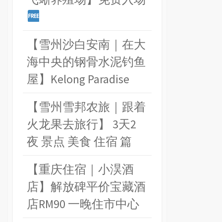
【雪州沙白安南｜在大
海中央的钢骨水泥钓鱼
屋】Kelong Paradise
【雪州雪邦农旅｜跟着
火龙果去旅行】 3天2
夜 景点 美食 住宿 篇
【重庆住宿｜小淏酒
店】解放碑平价宝藏酒
店RM90 一晚住市中心