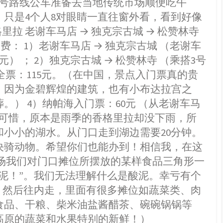
3号路线公车准备去当地传统市场顺便吃午
n
a
只是4个人8对眼睛一直往窗外看，看到好像
a
r
W
e
: 香格里拉 老谢车马店 → 独克宗古城 → 松赞林寺
e
通费： 1）老谢车马店 → 独克宗古城 （老谢车
i
） ； 2）独克宗古城 → 松赞林寺 （乘搭3号
b
全票：115元。（在中国，景点入门票真的贵
o
，因为金碧辉煌的建筑，也有小布达拉宫之
。） 4）纳帕海入门票：60元 （从老谢车马
只可惜，原本是雨季的香格里拉却没下雨，所
小小的湖水。从门口走到湖边需要20分钟。
决骑动物。希望你们也能办到！相信我，在这
市场我们对门口摊位所摆放的某样食品三角形一
泥！”。我们无法理解什么是酸泥。幸亏有个
！然后往内走，里面有很多摊位如蔬菜类、肉
食品、干粮、柴米油盐酱醋茶、碗碗锅锅等
高原的蔬菜和水果特别的新鲜！）