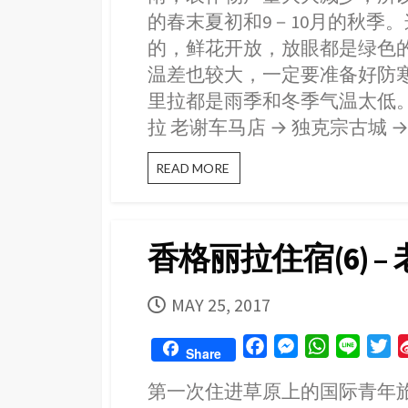
k
e
p
的春末夏初和9－10月的秋季
r
的，鲜花开放，放眼都是绿色
温差也较大，一定要准备好防寒
里拉都是雨季和冬季气温太低。户外的
拉 老谢车马店 → 独克宗古城 →
自
READ MORE
助
游
香
格
香格丽拉住宿(6) 
里
拉
（7）：
PUBLISHED
MAY 25, 2017
独
克
DATE
宗
F
M
W
L
T
Share
古
a
e
h
i
w
城
第一次住进草原上的国际青年
→
c
s
a
n
i