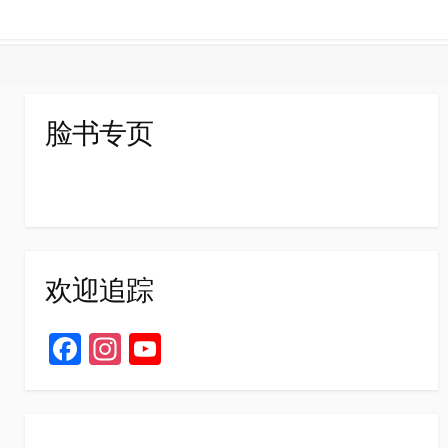
脸书专页
欢迎追踪
Fa
In
Yo
ce
st
u
b
ag
T
o
ra
u