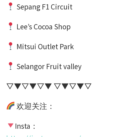
Sepang F1 Circuit
Lee’s Cocoa Shop
Mitsui Outlet Park
Selangor Fruit valley
▽▼▽▼▽▼ ▽▼▽▼▽
欢迎关注：
Insta：