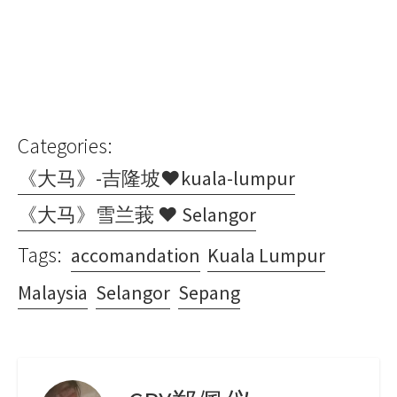
Categories:
《大马》-吉隆坡♥kuala-lumpur
《大马》雪兰莪 ♥ Selangor
Tags:
accomandation
Kuala Lumpur
Malaysia
Selangor
Sepang