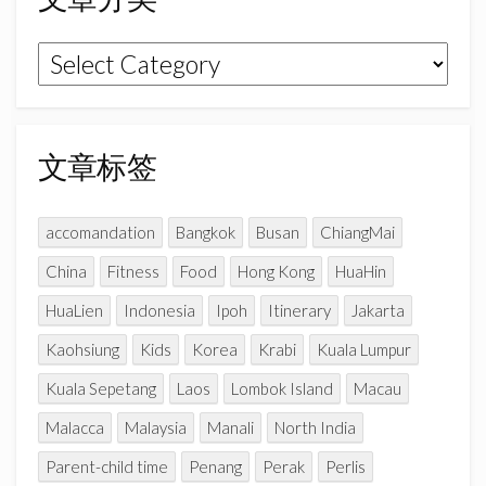
o
r
e
k
a
C
文
m
h
章
a
n
分
n
类
文章标签
e
l
accomandation
Bangkok
Busan
ChiangMai
China
Fitness
Food
Hong Kong
HuaHin
HuaLien
Indonesia
Ipoh
Itinerary
Jakarta
Kaohsiung
Kids
Korea
Krabi
Kuala Lumpur
Kuala Sepetang
Laos
Lombok Island
Macau
Malacca
Malaysia
Manali
North India
Parent-child time
Penang
Perak
Perlis