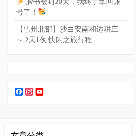
脸书被封20天，我终于拿回账
号了！
【雪州北部】沙白安南和适耕庄
～ 2天1夜 快闪之旅行程
F
I
Y
a
n
o
c
s
u
e
t
T
b
a
u
o
g
b
文章分类