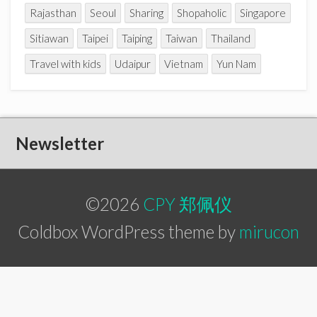
Rajasthan
Seoul
Sharing
Shopaholic
Singapore
Sitiawan
Taipei
Taiping
Taiwan
Thailand
Travel with kids
Udaipur
Vietnam
Yun Nam
Newsletter
©2026
CPY 郑佩仪
Coldbox WordPress theme by
mirucon