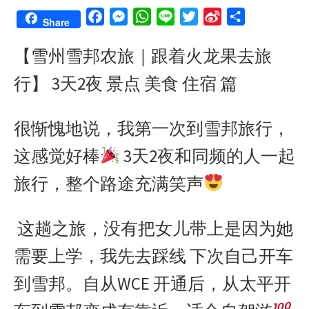
F
M
W
L
T
S
S
Share
a
e
h
i
w
i
h
【雪州雪邦农旅｜跟着火龙果去旅
c
s
a
n
i
n
a
e
s
t
e
t
a
r
行】 3天2夜 景点 美食 住宿 篇
b
e
s
t
W
e
o
n
A
e
e
很惭愧地说，我第一次到雪邦旅行，
o
g
p
r
i
k
e
p
b
这感觉好棒
3天2夜和同频的人一起
r
o
旅行，整个路途充满笑声
这趟之旅，没有把女儿带上是因为她
需要上学，我先去踩线 下次自己开车
到雪邦。自从WCE 开通后，从太平开