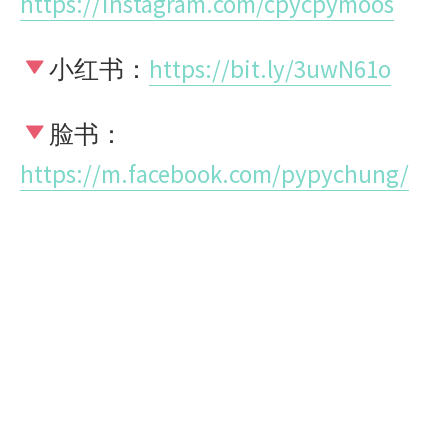
https://instagram.com/cpycpymoos
小红书：
https://bit.ly/3uwN61o
脸书：
https://m.facebook.com/pypychung/