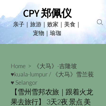
Skip
CPY 郑佩仪
to
content
亲子｜旅游｜败家｜美食｜
Se
宠物｜瑜珈
To
Home
>
《大马》-吉隆坡
♥kuala-lumpur
/
《大马》雪兰莪
♥ Selangor
【雪州雪邦农旅｜跟着火龙
果去旅行】 3天2夜 景点 美