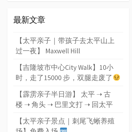
最新文章
【太平亲子｜带孩子去太平山上
过一夜】 Maxwell Hill
【吉隆坡市中心City Walk】10小
时，走了15000 步，双腿走废了
【霹雳亲子半日游】 太平 ➝ 古
楼 ➝ 角头 ➝ 巴里文打 ➝ 回太平
【太平亲子景点｜刺尾飞蜥养殖
场】免费入场