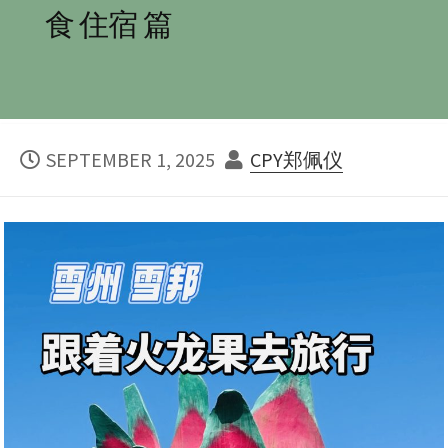
食 住宿 篇
PUBLISHED
AUTHOR
SEPTEMBER 1, 2025
CPY郑佩仪
DATE