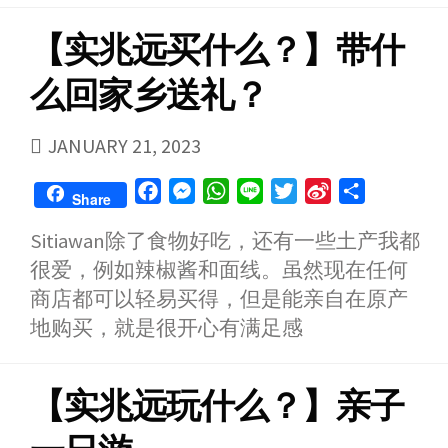
k
e
p
b
【实兆远买什么？】带什
r
o
么回家乡送礼？
PUBLISHED
JANUARY 21, 2023
DATE
F
M
W
L
T
S
S
Share
a
e
h
i
w
i
h
Sitiawan除了食物好吃，还有一些土产我都
c
s
a
n
i
n
a
很爱，例如辣椒酱和面线。虽然现在任何
e
s
t
e
t
a
r
b
e
s
t
W
e
商店都可以轻易买得，但是能亲自在原产
o
n
A
e
e
地购买，就是很开心有满足感
o
g
p
r
i
k
e
p
b
【实兆远玩什么？】亲子
r
o