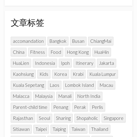
章
a
n
分
n
类
文章标签
e
l
accomandation
Bangkok
Busan
ChiangMai
China
Fitness
Food
Hong Kong
HuaHin
HuaLien
Indonesia
Ipoh
Itinerary
Jakarta
Kaohsiung
Kids
Korea
Krabi
Kuala Lumpur
Kuala Sepetang
Laos
Lombok Island
Macau
Malacca
Malaysia
Manali
North India
Parent-child time
Penang
Perak
Perlis
Rajasthan
Seoul
Sharing
Shopaholic
Singapore
Sitiawan
Taipei
Taiping
Taiwan
Thailand