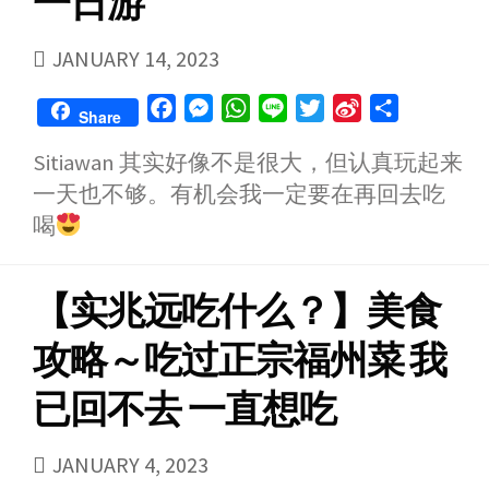
一日游
PUBLISHED
JANUARY 14, 2023
DATE
F
M
W
L
T
S
S
Share
a
e
h
i
w
i
h
Sitiawan 其实好像不是很大，但认真玩起来
c
s
a
n
i
n
a
一天也不够。有机会我一定要在再回去吃
e
s
t
e
t
a
r
b
e
s
t
W
e
喝
o
n
A
e
e
o
g
p
r
i
【实兆远吃什么？】美食
k
e
p
b
r
o
攻略～吃过正宗福州菜 我
已回不去 一直想吃
PUBLISHED
JANUARY 4, 2023