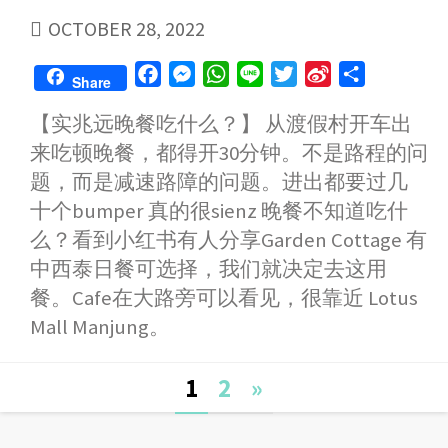
PUBLISHED
OCTOBER 28, 2022
DATE
F
M
W
L
T
S
S
Share
a
e
h
i
w
i
h
【实兆远晚餐吃什么？】 从渡假村开车出
c
s
a
n
i
n
a
来吃顿晚餐，都得开30分钟。不是路程的问
e
s
t
e
t
a
r
b
e
s
t
W
e
题，而是减速路障的问题。进出都要过几
o
n
A
e
e
十个bumper 真的很sienz 晚餐不知道吃什
o
g
p
r
i
么？看到小红书有人分享Garden Cottage 有
k
e
p
b
中西泰日餐可选择，我们就决定去这用
r
o
餐。Cafe在大路旁可以看见，很靠近 Lotus
Mall Manjung。
Posts
1
2
»
navigation