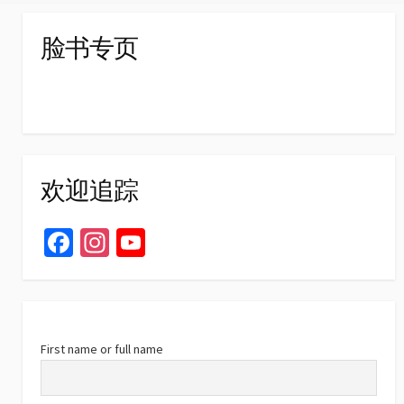
脸书专页
欢迎追踪
Fa
In
Yo
ce
st
u
b
ag
T
o
ra
u
o
m
b
First name or full name
k
e