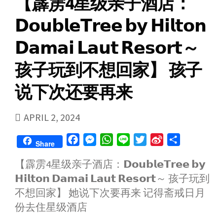
【霹雳4星级亲子酒店：
𝗗𝗼𝘂𝗯𝗹𝗲𝗧𝗿𝗲𝗲 𝗯𝘆 𝗛𝗶𝗹𝘁𝗼𝗻
𝗗𝗮𝗺𝗮𝗶 𝗟𝗮𝘂𝘁 𝗥𝗲𝘀𝗼𝗿𝘁～
孩子玩到不想回家】 孩子
说下次还要再来
PUBLISHED
APRIL 2, 2024
DATE
F
M
W
L
T
S
S
Share
a
e
h
i
w
i
h
【霹雳4星级亲子酒店：𝗗𝗼𝘂𝗯𝗹𝗲𝗧𝗿𝗲𝗲 𝗯𝘆
c
s
a
n
i
n
a
𝗛𝗶𝗹𝘁𝗼𝗻 𝗗𝗮𝗺𝗮𝗶 𝗟𝗮𝘂𝘁 𝗥𝗲𝘀𝗼𝗿𝘁～ 孩子玩到
e
s
t
e
t
a
r
b
e
s
t
W
e
不想回家】 她说下次要再来 记得斋戒日月
o
n
A
e
e
份去住星级酒店
o
g
p
r
i