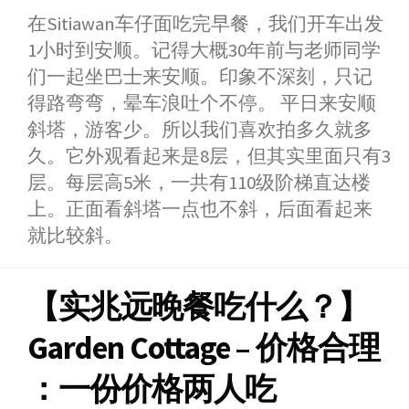
a
e
h
i
w
i
h
在Sitiawan车仔面吃完早餐，我们开车出发
c
s
a
n
i
n
a
1小时到安顺。记得大概30年前与老师同学
e
s
t
e
t
a
r
b
e
s
t
W
e
们一起坐巴士来安顺。印象不深刻，只记
o
n
A
e
e
得路弯弯，晕车浪吐个不停。 平日来安顺
o
g
p
r
i
斜塔，游客少。所以我们喜欢拍多久就多
k
e
p
b
久。它外观看起来是8层，但其实里面只有3
r
o
层。每层高5米，一共有110级阶梯直达楼
上。正面看斜塔一点也不斜，后面看起来
就比较斜。
【实兆远晚餐吃什么？】
Garden Cottage – 价格合理
：一份价格两人吃