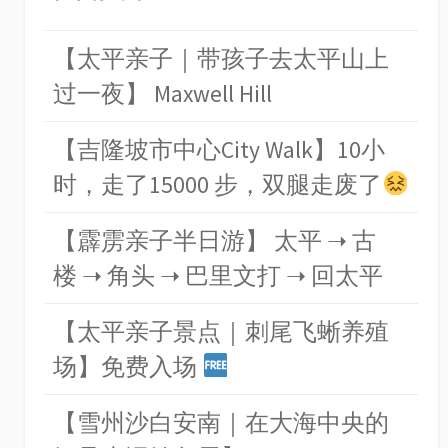
【太平亲子｜带孩子去太平山上
过一夜】 Maxwell Hill
【吉隆坡市中心City Walk】10小
时，走了15000 步，双腿走废了
【霹雳亲子半日游】 太平 ➝ 古
楼 ➝ 角头 ➝ 巴里文打 ➝ 回太平
【太平亲子景点｜刺尾飞蜥养殖
场】免费入场
【雪州沙白安南｜在大海中央的