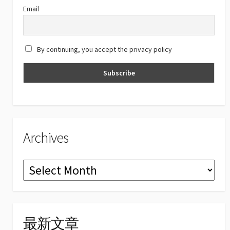
C
Email
h
a
By continuing, you accept the privacy policy
n
n
el
Archives
Archives
最新文章