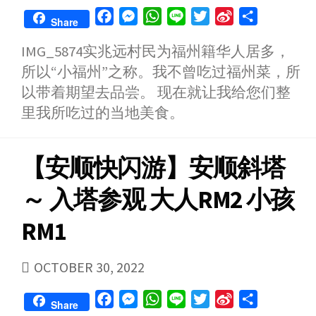
DATE
F
M
W
L
T
S
S
Share
a
e
h
i
w
i
h
IMG_5874实兆远村民为福州籍华人居多，
c
s
a
n
i
n
a
所以“小福州”之称。我不曾吃过福州菜，所
e
s
t
e
t
a
r
b
e
s
t
W
e
以带着期望去品尝。 现在就让我给您们整
o
n
A
e
e
里我所吃过的当地美食。
o
g
p
r
i
k
e
p
b
【安顺快闪游】安顺斜塔
r
o
～ 入塔参观 大人RM2 小孩
RM1
PUBLISHED
OCTOBER 30, 2022
DATE
F
M
W
L
T
S
S
Share