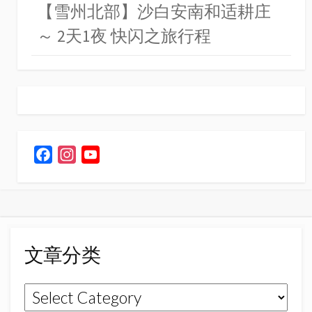
【雪州北部】沙白安南和适耕庄
～ 2天1夜 快闪之旅行程
F
I
Y
a
n
o
c
s
u
e
t
T
b
a
u
o
g
b
文章分类
o
r
e
k
a
C
文
m
h