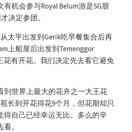
次有机会参与
Royal Belum
游是
SG
朋
期才决定参团。
就从太平出发到
Gerik
吃早餐集合后再
0am
上船屋后出发到
Temenggor
王花有开花。我们决定先去看它避免
看到世界上最大的花卉之一大王花
花苞长到开花得花
9
个月，但花期却只
觉得自己已经幸运无比。多么的辛
去看。