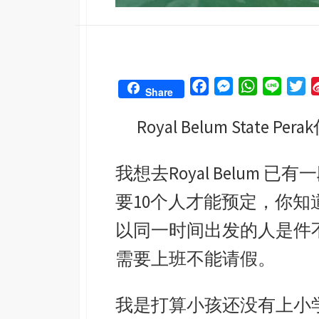
F
M
W
L
T
Share
a
e
h
i
w
Royal Belum State Perak
c
s
a
n
i
e
s
t
e
t
b
e
s
t
我想去
Royal Belum
已有一
o
n
A
e
要
10
个人才能预定，你知
o
g
p
r
k
e
p
以同一时间出发的人是件
r
需要上班不能请假。
我是打算小孩还没有上小