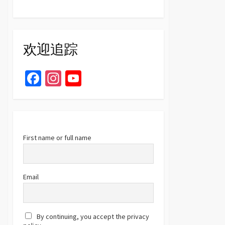
欢迎追踪
Fa
In
Yo
ce
st
u
b
ag
T
o
ra
u
o
m
b
First name or full name
k
e
C
Email
h
a
By continuing, you accept the privacy
n