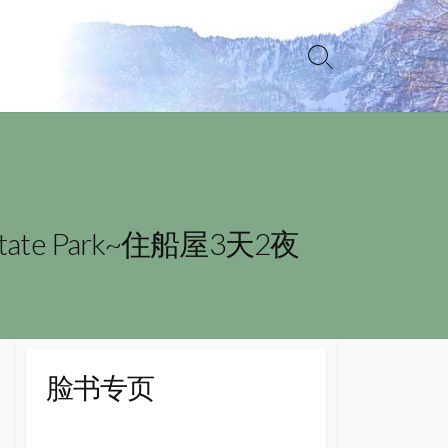
Search
Toggle
te Park~住船屋3天2夜
脸书专页