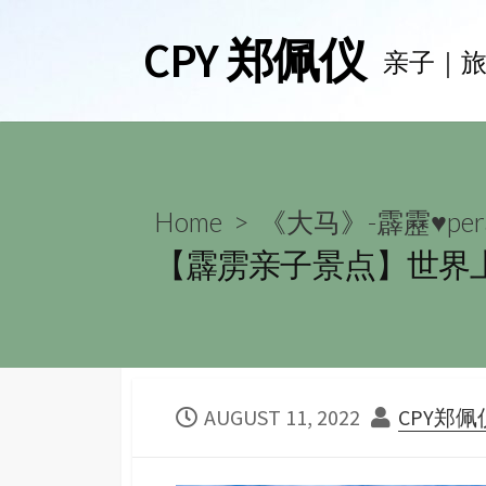
Skip
CPY 郑佩仪
to
亲子｜
content
Home
>
《大马》-霹靂♥per
【霹雳亲子景点】世界上最古老
PUBLISHED
AUTHOR
AUGUST 11, 2022
CPY郑佩
DATE