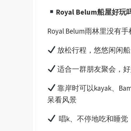
Royal Belum
船屋好玩
Royal Belum
雨林里没有手
放松行程，悠悠闲闲船
适合一群朋友聚会，好
靠岸时可以
kayak
、
Bam
呆看风景
唱
k
、不停地吃和睡觉