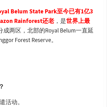
yal Belum State Park
至今已有
1
亿
3
azon Rainforest
还老
，是
世界上最
分成两区，北部的
Royal Belum
一直延
ggor Forest Reserve
。
？
遣活动。