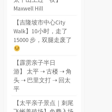
Maxwell Hill
【吉隆坡市中心City
Walk】10小时，走了
15000 步，双腿走废了
【霹雳亲子半日
游】 太平 ➝ 古楼 ➝ 角
头 ➝ 巴里文打 ➝ 回太
平
【太平亲子景点｜刺尾
飞蜥养殖场】免费入场