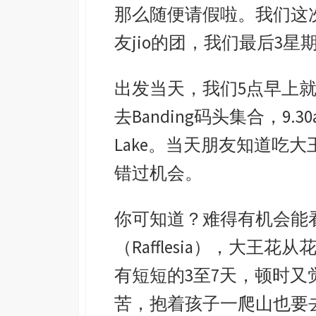
那么随便请假啦。我们这
友
jio
的团，我们最后
3
星
出发当天，我们
5
点早上
去
Banding
码头集合，
9.3
Lake
。当天朋友知道吃大
错过机会。
你可知道？难得有机会能
（
Rafflesia
），大王花从
有短短的
3
至
7
天，顿时又
苦，抱着孩子一爬山也要