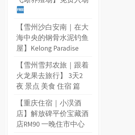
【雪州沙白安南｜在大
海中央的钢骨水泥钓鱼
屋】Kelong Paradise
【雪州雪邦农旅｜跟着
火龙果去旅行】 3天2
夜 景点 美食 住宿 篇
【重庆住宿｜小淏酒
店】解放碑平价宝藏酒
店RM90 一晚住市中心