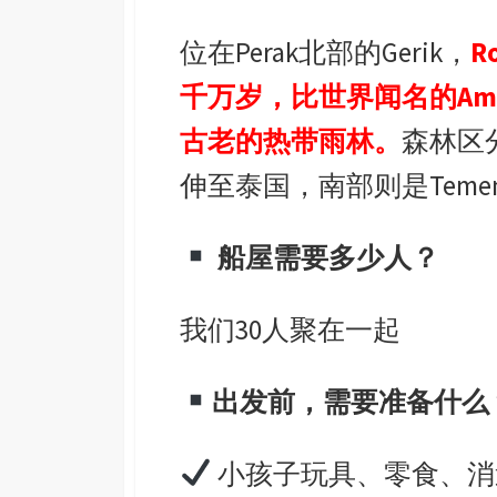
位在
Perak
北部的
Gerik
，
Ro
千万岁，比世界闻名的
Am
古老的热带雨林。
森林区
伸至泰国，南部则是
Temen
船屋需要多少人？
我们
30
人聚在一起
出发前，需要准备什么
小孩子玩具、零食、消