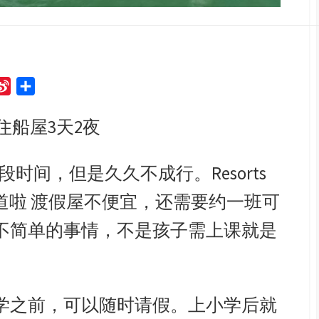
S
S
i
h
住船屋
3
天
2夜
n
a
a
r
W
e
段时间，但是久久不成行。
Resorts
e
道啦
渡假屋不便宜，还需要约一班可
i
b
不简单的事情，不是孩子需上课就是
o
学之前，可以随时请假。上小学后就