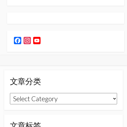
F
I
Y
a
n
o
c
s
u
e
t
T
b
a
u
o
g
b
文章分类
o
r
e
k
a
C
文
m
h
章
a
n
分
n
类
文章标签