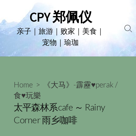
Skip
CPY 郑佩仪
to
content
亲子｜旅游｜败家｜美食｜
Se
宠物｜瑜珈
To
Home
>
《大马》-霹靂♥perak
/
食♥玩樂
太平森林系cafe ～ Rainy
Corner 雨乡咖啡