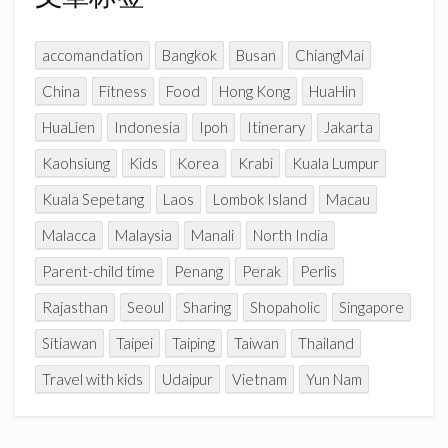
e
l
accomandation
Bangkok
Busan
ChiangMai
China
Fitness
Food
Hong Kong
HuaHin
HuaLien
Indonesia
Ipoh
Itinerary
Jakarta
Kaohsiung
Kids
Korea
Krabi
Kuala Lumpur
Kuala Sepetang
Laos
Lombok Island
Macau
Malacca
Malaysia
Manali
North India
Parent-child time
Penang
Perak
Perlis
Rajasthan
Seoul
Sharing
Shopaholic
Singapore
Sitiawan
Taipei
Taiping
Taiwan
Thailand
Travel with kids
Udaipur
Vietnam
Yun Nam