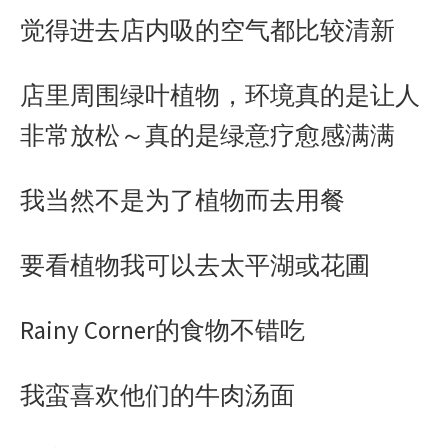
觉得进去店内吸的空气都比较清新
k
e
p
b
r
o
店里周围绿叶植物，环境真的是让人
非常放松～真的是绿意疗愈感满满
我当然不是为了植物而去用餐
要看植物我可以去太平湖或花圃
Rainy Corner
的食物不错吃
我蛮喜欢他们的牛肉汤面