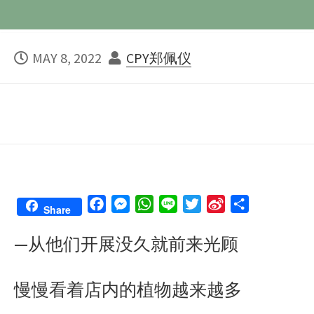
PUBLISHED
AUTHOR
MAY 8, 2022
CPY郑佩仪
DATE
F
M
W
L
T
S
S
Share
a
e
h
i
w
i
h
—从他们开展没久就前来光顾
c
s
a
n
i
n
a
e
s
t
e
t
a
r
b
e
s
t
W
e
慢慢看着店内的植物越来越多
o
n
A
e
e
o
g
p
r
i