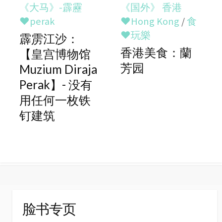
《大马》-霹靂
《国外》 香港
♥perak
♥Hong Kong
/
食
♥玩樂
霹雳江沙：
香港美食：蘭
【皇宫博物馆
芳园
Muzium Diraja
Perak】- 没有
用任何一枚铁
钉建筑
脸书专页