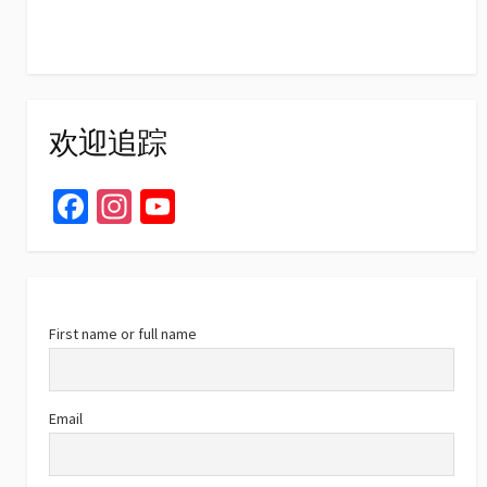
欢迎追踪
Fa
In
Yo
ce
st
u
b
ag
T
o
ra
u
o
m
b
First name or full name
k
e
C
Email
h
a