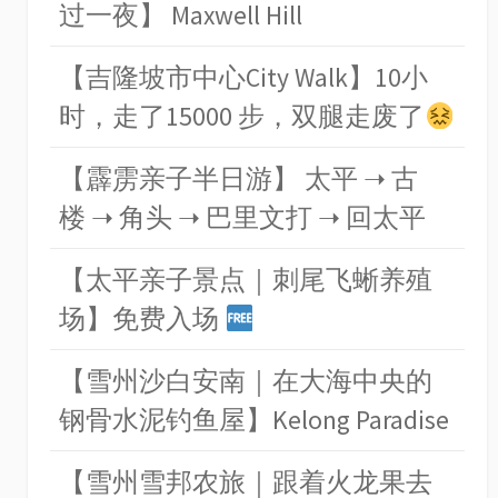
过一夜】 Maxwell Hill
【吉隆坡市中心City Walk】10小
时，走了15000 步，双腿走废了
【霹雳亲子半日游】 太平 ➝ 古
楼 ➝ 角头 ➝ 巴里文打 ➝ 回太平
【太平亲子景点｜刺尾飞蜥养殖
场】免费入场
【雪州沙白安南｜在大海中央的
钢骨水泥钓鱼屋】Kelong Paradise
【雪州雪邦农旅｜跟着火龙果去