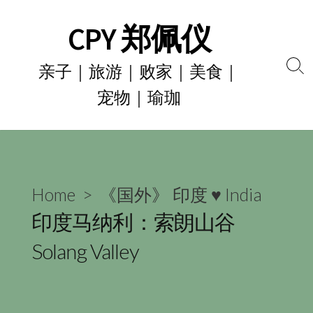
Skip
CPY 郑佩仪
to
content
亲子｜旅游｜败家｜美食｜
Se
宠物｜瑜珈
To
Home
>
《国外》 印度 ♥ India
印度马纳利：索朗山谷
Solang Valley