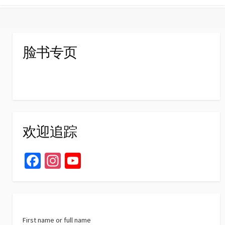
脸书专页
欢迎追踪
Fa
In
Yo
ce
st
u
b
ag
T
o
ra
u
First name or full name