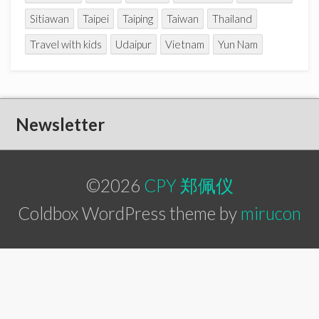
Sitiawan
Taipei
Taiping
Taiwan
Thailand
Travel with kids
Udaipur
Vietnam
Yun Nam
Newsletter
©2026
CPY 郑佩仪
Coldbox WordPress theme by
mirucon