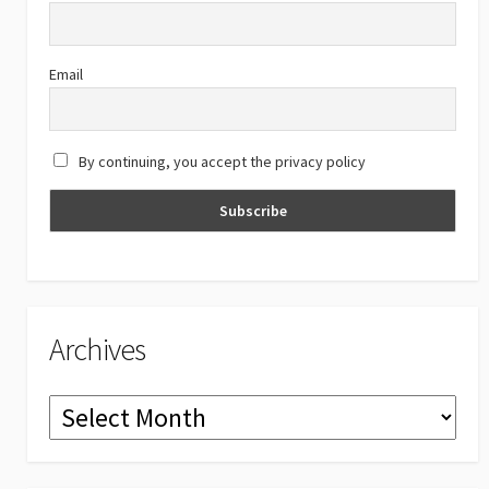
o
m
b
k
e
C
Email
h
a
By continuing, you accept the privacy policy
n
n
el
Archives
Archives