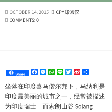
PUBLISHED
AUTHOR
OCTOBER 14, 2015
CPY郑佩仪
DATE
COMMENTS: 0
F
M
W
L
T
S
S
Share
a
e
h
i
w
i
h
坐落在印度喜马偕尔邦下，马纳利是
c
s
a
n
i
n
a
e
s
t
e
t
a
r
印度最美丽的城市之一，经常被描述
b
e
s
t
W
e
o
n
A
e
e
为印度瑞士。而索朗山谷 Solang
o
g
p
r
i