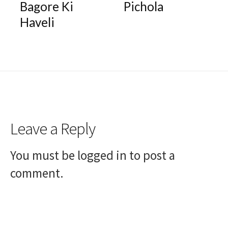
Bagore Ki
Pichola
Haveli
Leave a Reply
You must be
logged in
to post a
comment.