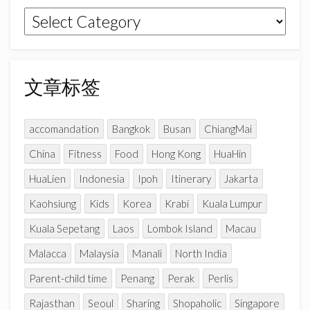
k
a
C
文
m
h
章
a
n
分
n
类
文章标签
e
l
accomandation
Bangkok
Busan
ChiangMai
China
Fitness
Food
Hong Kong
HuaHin
HuaLien
Indonesia
Ipoh
Itinerary
Jakarta
Kaohsiung
Kids
Korea
Krabi
Kuala Lumpur
Kuala Sepetang
Laos
Lombok Island
Macau
Malacca
Malaysia
Manali
North India
Parent-child time
Penang
Perak
Perlis
Rajasthan
Seoul
Sharing
Shopaholic
Singapore