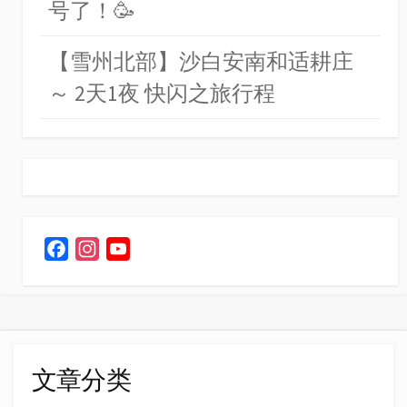
号了！🥳
【雪州北部】沙白安南和适耕庄
～ 2天1夜 快闪之旅行程
F
I
Y
a
n
o
c
s
u
e
t
T
b
a
u
o
g
b
文章分类
o
r
e