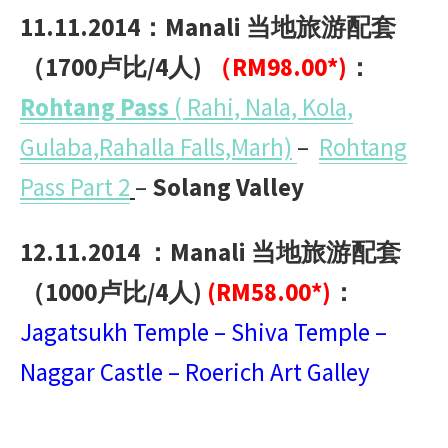
11.11.2014：Manali 当地旅游配套
（1700卢比/4人)
（RM98.00*)
：
Rohtang Pass
( Rahi, Nala, Kola,
Gulaba,Rahalla Falls,Marh)
–
Rohtang
Pass Part 2
–
Solang Valley
12.11.2014 ：Manali 当地旅游配套
（1000卢比/4人)
(RM58.00*)
：
Jagatsukh Temple – Shiva Temple –
Naggar Castle – Roerich Art Galley