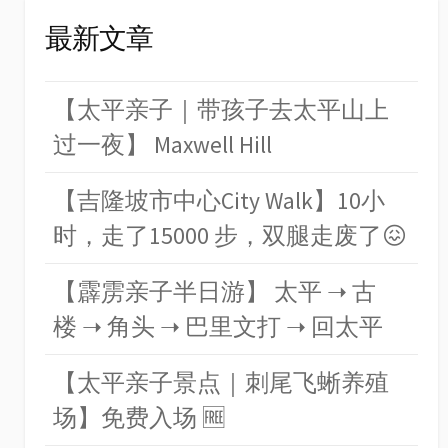
最新文章
【太平亲子｜带孩子去太平山上
过一夜】 Maxwell Hill
【吉隆坡市中心City Walk】10小
时，走了15000 步，双腿走废了😖
【霹雳亲子半日游】 太平 ➝ 古
楼 ➝ 角头 ➝ 巴里文打 ➝ 回太平
【太平亲子景点｜刺尾飞蜥养殖
场】免费入场 🆓