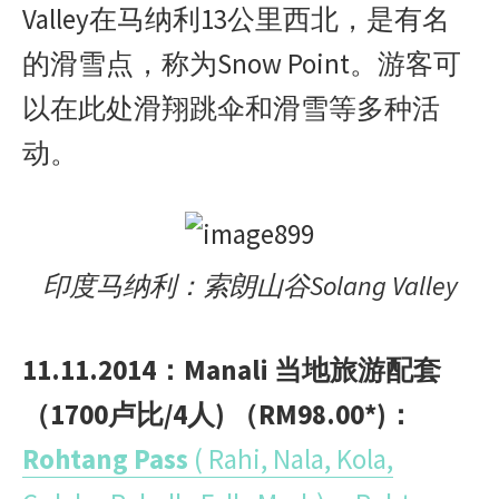
Valley在马纳利13公里西北，是有名
k
e
p
b
r
o
的滑雪点，称为Snow Point。游客
可
以在此处滑翔跳伞和滑雪等多种活
动。
印度马纳利：索朗山谷Solang Valley
11.11.2014：Manali 当地旅游配套
（1700卢比/4人) （RM98.00*)：
Rohtang Pass
( Rahi, Nala, Kola,