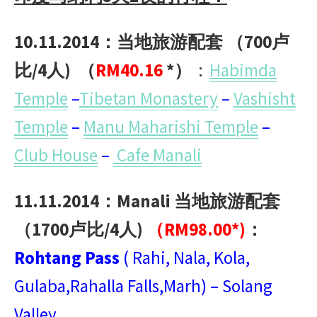
10.11.2014：当地旅游配套 （700卢
比/4人)
（
RM40.16
*）
：
Habimda
Temple
–
Tibetan Monastery
–
Vashisht
Temple
–
Manu Maharishi Temple
–
Club House
–
Cafe Manali
11.11.2014：Manali 当地旅游配套
（1700卢比/4人)
（RM98.00*)
：
Rohtang Pass
( Rahi, Nala, Kola,
Gulaba,Rahalla Falls,Marh) – Solang
Valley