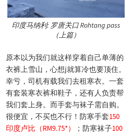
印度马纳利: 罗唐关口 Rohtang pass
（上篇）
原本以为我们就这样穿着自己单薄的
衣裤上雪山，心想j就算冷也要顶住。
幸亏，司机有载我们去租寒衣。一套
有套装寒衣裤和鞋子，还有人负责帮
我们套上身。而手套与袜子需自购。
很便宜，不买也不行！防寒手套
150
印度卢比（RM9.75*）
；防寒袜子
100