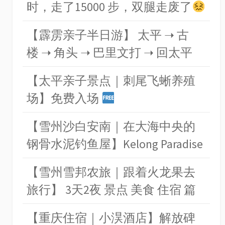
时，走了15000 步，双腿走废了
【霹雳亲子半日游】 太平 ➝ 古
楼 ➝ 角头 ➝ 巴里文打 ➝ 回太平
【太平亲子景点｜刺尾飞蜥养殖
场】免费入场
【雪州沙白安南｜在大海中央的
钢骨水泥钓鱼屋】Kelong Paradise
【雪州雪邦农旅｜跟着火龙果去
旅行】 3天2夜 景点 美食 住宿 篇
【重庆住宿｜小淏酒店】解放碑