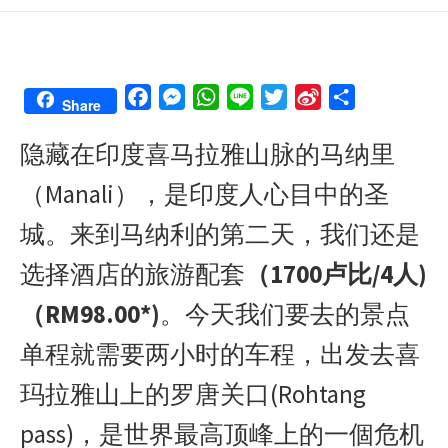
F
M
W
L
T
S
S
Share
a
e
h
i
w
i
h
隐藏在印度喜马拉雅山脉的马纳里
c
s
a
n
i
n
a
e
s
t
e
t
a
r
（Manali），是印度人心目中的圣
b
e
s
t
W
e
o
n
A
e
e
城。来到马纳利的第二天，我们还是
o
g
p
r
i
选择酒店的旅游配套
（1700卢比/4人)
k
e
p
b
r
o
（RM98.00*)
。今天我们要去的景点
单程就需要两小时的车程，出发去喜
玛拉雅山上的罗唐关口(Rohtang
pass)，是世界最高顶峰上的一個危机