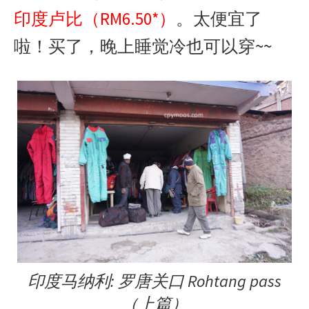
印度卢比（RM6.50*）
。太便宜了
啦！买了，晚上睡觉冷也可以穿~~
印度马纳利: 罗唐关口 Rohtang pass
（上篇）