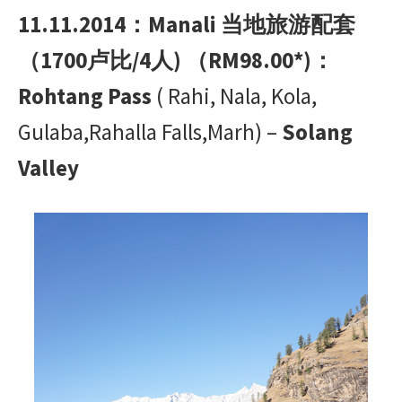
11.11.2014：Manali 当地旅游配套
（1700卢比/4人) （RM98.00*)：
Rohtang Pass
( Rahi, Nala, Kola,
Gulaba,Rahalla Falls,Marh) –
Solang
Valley