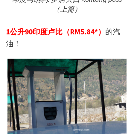
（上篇）
1公升90印度卢比（RM5.84*）
的汽
油！