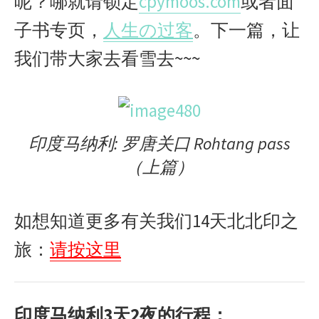
呢？哪就请锁定
cpymoos.com
或者面
子书专页，
人生の过客
。下一篇，让
我们带大家去看雪去~~~
印度马纳利: 罗唐关口 Rohtang pass
（上篇）
如想知道更多有关我们14天北北印之
旅：
请按这里
印度马纳利3天2夜的行程：