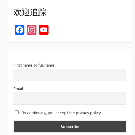
欢迎追踪
Fa
In
Yo
ce
st
u
b
ag
T
o
ra
u
o
m
b
First name or full name
k
e
C
Email
h
a
By continuing, you accept the privacy policy
n
n