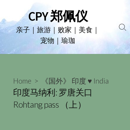
Skip
CPY 郑佩仪
to
content
亲子｜旅游｜败家｜美食｜
Se
宠物｜瑜珈
To
Home
>
《国外》 印度 ♥ India
印度马纳利: 罗唐关口
Rohtang pass （上）