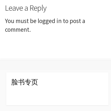
Leave a Reply
You must be
logged in
to post a
comment.
脸书专页