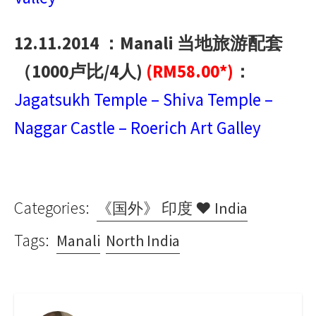
12.11.2014 ：Manali 当地旅游配套
（1000卢比/4人)
(RM58.00*)
：
Jagatsukh Temple – Shiva Temple –
Naggar Castle – Roerich Art Galley
Categories:
《国外》 印度 ♥ India
Tags:
Manali
North India