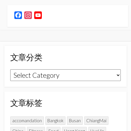
F
I
Y
a
n
o
c
s
u
e
t
T
b
a
u
o
g
b
文章分类
o
r
e
k
a
C
文
m
h
章
a
n
分
n
类
文章标签
e
l
accomandation
Bangkok
Busan
ChiangMai