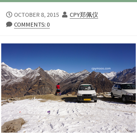
PUBLISHED
AUTHOR
OCTOBER 8, 2015
CPY郑佩仪
DATE
COMMENTS: 0