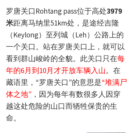
罗唐关口Rohtang pass位于高处
3979
米
距离马纳里51km处，是途经吉隆
（Keylong）至列城（Leh）公路上的
一个关口。站在罗唐关口上，就可以
看到群山峻岭的全貌。此关口只在
每
年的6月到10月才开放车辆入山
。在
藏语里，“罗唐关口”的意思是
“堆满尸
体之地”
，因为每年有数很多人因穿
越这处危险的山口而牺牲保贵的生
命。