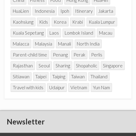
China
Fitness
Food
Hong Kong
HuaHin
HuaLien
Indonesia
Ipoh
Itinerary
Jakarta
Kaohsiung
Kids
Korea
Krabi
Kuala Lumpur
Kuala Sepetang
Laos
Lombok Island
Macau
Malacca
Malaysia
Manali
North India
Parent-child time
Penang
Perak
Perlis
Rajasthan
Seoul
Sharing
Shopaholic
Singapore
Sitiawan
Taipei
Taiping
Taiwan
Thailand
Travel with kids
Udaipur
Vietnam
Yun Nam
Newsletter