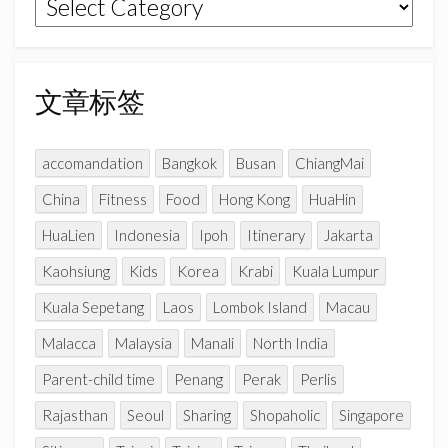
文
m
h
章
a
n
分
n
类
文章标签
e
l
accomandation
Bangkok
Busan
ChiangMai
China
Fitness
Food
Hong Kong
HuaHin
HuaLien
Indonesia
Ipoh
Itinerary
Jakarta
Kaohsiung
Kids
Korea
Krabi
Kuala Lumpur
Kuala Sepetang
Laos
Lombok Island
Macau
Malacca
Malaysia
Manali
North India
Parent-child time
Penang
Perak
Perlis
Rajasthan
Seoul
Sharing
Shopaholic
Singapore