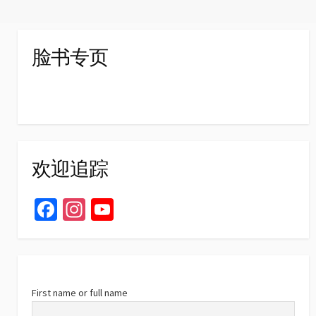
脸书专页
欢迎追踪
Fa
In
Yo
ce
st
u
b
ag
T
o
ra
u
o
m
b
First name or full name