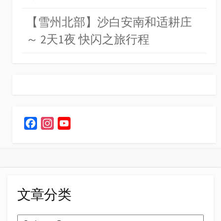
【雪州北部】沙白安南和适耕庄
～ 2天1夜 快闪之旅行程
F
I
Y
a
n
o
c
s
u
e
t
T
b
a
u
o
g
b
文章分类
o
r
e
k
a
C