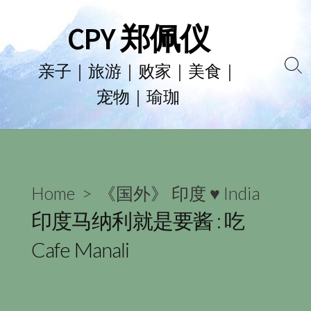
Skip
CPY 郑佩仪
to
content
亲子｜旅游｜败家｜美食｜
Se
宠物｜瑜珈
To
Home
>
《国外》 印度 ♥ India
印度马纳利就是要酱 : 吃
Cafe Manali