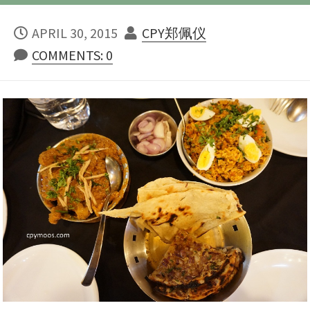
PUBLISHED
AUTHOR
APRIL 30, 2015
CPY郑佩仪
DATE
COMMENTS: 0