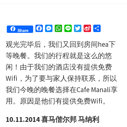
F
M
W
L
T
S
S
Share
a
e
h
i
w
i
h
观光完毕后，我们又回到房间hea下
c
s
a
n
i
n
a
e
s
t
e
t
a
r
等晚餐。我们的行程就是这么的悠
b
e
s
t
W
e
o
n
A
e
e
闲！由于我们的酒店没有提供免费
o
g
p
r
i
Wifi，为了要与家人保持联系，所以
k
e
p
b
r
o
我们今晚的晚餐选择在Cafe Manali享
用。原因是他们有提供免费Wifi。
10.11.2014
喜马偕尔邦 马纳利