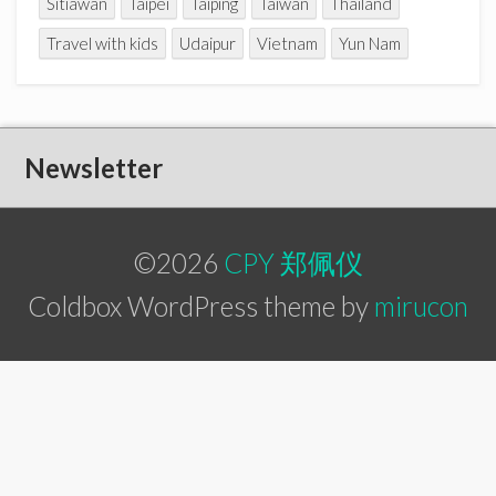
Sitiawan
Taipei
Taiping
Taiwan
Thailand
Travel with kids
Udaipur
Vietnam
Yun Nam
Newsletter
©2026
CPY 郑佩仪
Coldbox WordPress theme by
mirucon