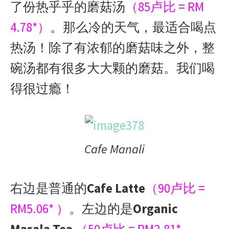
了份热乎乎的磨菇汤
（85卢比 = RM
4.78*）
。那么冷的天气，最适合喝点
热汤！除了有浓郁的磨菇味之外，整
碗汤都有很多大大颗的磨菇。我们喝
得很过瘾！
Cafe Manali
右边是普通的
Cafe Latte
（90卢比 =
RM5.06* ）
。左边的是
Organic
Masala Tea
（50卢比 = RM2.81*