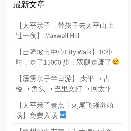
最新文章
【太平亲子｜带孩子去太平山上
过一夜】 Maxwell Hill
【吉隆坡市中心City Walk】10小
时，走了15000 步，双腿走废了
【霹雳亲子半日游】 太平 ➝ 古
楼 ➝ 角头 ➝ 巴里文打 ➝ 回太平
【太平亲子景点｜刺尾飞蜥养殖
场】免费入场