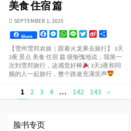
美食 住宿 篇
PUBLISHED
SEPTEMBER 1, 2025
DATE
F
M
W
L
T
S
S
Share
a
e
h
i
w
i
h
【雪州雪邦农旅｜跟着火龙果去旅行】 3天
c
s
a
n
i
n
a
2夜 景点 美食 住宿 篇 很惭愧地说，我第一
e
s
t
e
t
a
r
b
e
s
t
W
e
次到雪邦旅行，这感觉好棒
3天2夜和同
o
n
A
e
e
频的人一起旅行，整个路途充满笑声
o
g
p
r
i
k
e
p
b
Posts
1
2
3
4
…
142
143
»
r
o
navigation
脸书专页