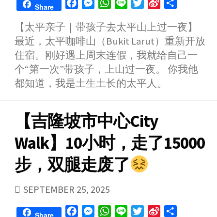
F
M
W
L
T
S
S
Share
a
e
h
i
w
i
h
【太平亲子｜带孩子去太平山上过一夜】
c
s
a
n
i
n
a
最近，太平咖啡山（Bukit Larut）重新开放
e
s
t
e
t
a
r
b
e
s
t
W
e
住宿。刚好遇上周末连假，我就给自己一
o
n
A
e
e
个“第一次”带孩子，上山过一夜。 你我他
o
g
p
r
i
都知道，我是土生土长的太平人。
k
e
p
b
r
o
【吉隆坡市中心City
Walk】10小时，走了15000
步，双腿走废了
PUBLISHED
SEPTEMBER 25, 2025
DATE
F
M
W
L
T
S
S
Share