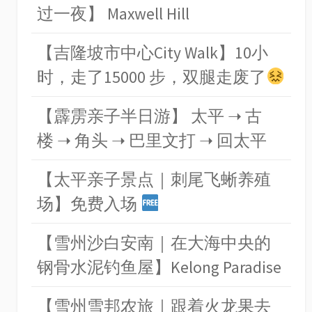
过一夜】 Maxwell Hill
【吉隆坡市中心City Walk】10小
时，走了15000 步，双腿走废了
【霹雳亲子半日游】 太平 ➝ 古
楼 ➝ 角头 ➝ 巴里文打 ➝ 回太平
【太平亲子景点｜刺尾飞蜥养殖
场】免费入场
【雪州沙白安南｜在大海中央的
钢骨水泥钓鱼屋】Kelong Paradise
【雪州雪邦农旅｜跟着火龙果去