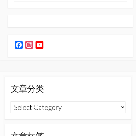
F
I
Y
a
n
o
c
s
u
e
t
T
b
a
u
o
g
b
文章分类
o
r
e
k
a
C
文
m
h
章
a
n
分
n
类
文章标签