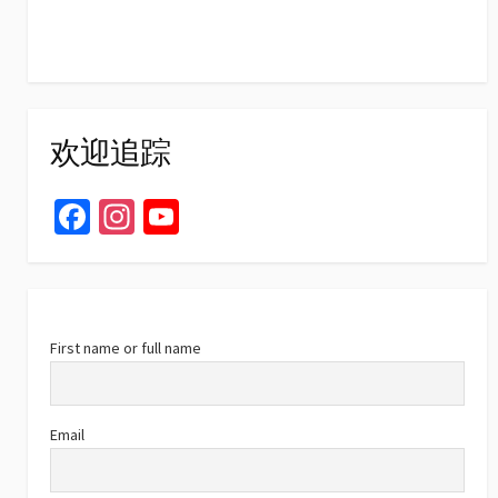
欢迎追踪
Fa
In
Yo
ce
st
u
b
ag
T
o
ra
u
o
m
b
First name or full name
k
e
C
Email
h