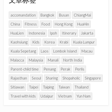
e
l
accomandation
Bangkok
Busan
ChiangMai
China
Fitness
Food
Hong Kong
HuaHin
HuaLien
Indonesia
Ipoh
Itinerary
Jakarta
Kaohsiung
Kids
Korea
Krabi
Kuala Lumpur
Kuala Sepetang
Laos
Lombok Island
Macau
Malacca
Malaysia
Manali
North India
Parent-child time
Penang
Perak
Perlis
Rajasthan
Seoul
Sharing
Shopaholic
Singapore
Sitiawan
Taipei
Taiping
Taiwan
Thailand
Travel with kids
Udaipur
Vietnam
Yun Nam