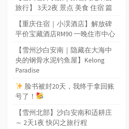
旅行】 3天2夜 景点 美食 住宿 篇
【重庆住宿｜小淏酒店】解放碑
平价宝藏酒店RM90 一晚住市中心
【雪州沙白安南｜隐藏在大海中
央的钢骨水泥钓鱼屋】Kelong
Paradise
脸书被封20天，我终于拿回账
号了！
【雪州北部】沙白安南和适耕庄
～ 2天1夜 快闪之旅行程