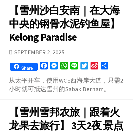
o
g
p
r
i
【雪州沙白安南｜在大海
k
e
p
b
r
o
中央的钢骨水泥钓鱼屋】
Kelong Paradise
PUBLISHED
SEPTEMBER 2, 2025
DATE
F
M
W
L
T
S
S
Share
a
e
h
i
w
i
h
从太平开车，使用WCE西海岸大道，只需2
c
s
a
n
i
n
a
小时就可抵达雪州的Sabak Bernam。
e
s
t
e
t
a
r
b
e
s
t
W
e
o
n
A
e
e
【雪州雪邦农旅｜跟着火
o
g
p
r
i
k
e
p
b
龙果去旅行】 3天2夜 景点
r
o