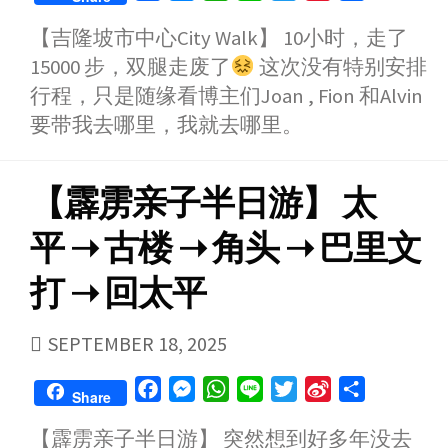
a
e
h
i
w
i
h
【吉隆坡市中心City Walk】 10小时，走了
c
s
a
n
i
n
a
15000 步，双腿走废了
这次没有特别安排
e
s
t
e
t
a
r
b
e
s
t
W
e
行程，只是随缘看博主们Joan , Fion 和Alvin
o
n
A
e
e
要带我去哪里，我就去哪里。
o
g
p
r
i
k
e
p
b
【霹雳亲子半日游】 太
r
o
平 ➝ 古楼 ➝ 角头 ➝ 巴里文
打 ➝ 回太平
PUBLISHED
SEPTEMBER 18, 2025
DATE
F
M
W
L
T
S
S
Share
a
e
h
i
w
i
h
【霹雳亲子半日游】 突然想到好多年没去
c
s
a
n
i
n
a