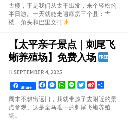
古楼，于是我们从太平出发，来个轻松的
e
s
t
e
t
a
r
b
e
s
t
W
e
半日游。一天就能走遍霹雳三个县：古
o
n
A
e
e
楼、角头和巴里文打
o
g
p
r
i
k
e
p
b
【太平亲子景点｜刺尾飞
r
o
蜥养殖场】免费入场
PUBLISHED
SEPTEMBER 4, 2025
DATE
F
M
W
L
T
S
S
Share
a
e
h
i
w
i
h
周末不想出远门，我就带孩子去附近的景
c
s
a
n
i
n
a
点参观。这是全马唯一的刺尾飞蜥养殖
e
s
t
e
t
a
r
b
e
s
t
W
e
场。
o
n
A
e
e