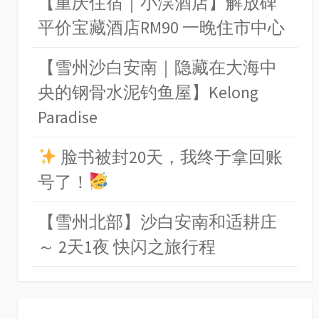
【重庆住宿｜小淏酒店】解放碑
平价宝藏酒店RM90 一晚住市中心
【雪州沙白安南｜隐藏在大海中
央的钢骨水泥钓鱼屋】Kelong
Paradise
脸书被封20天，我终于拿回账
号了！
【雪州北部】沙白安南和适耕庄
～ 2天1夜 快闪之旅行程