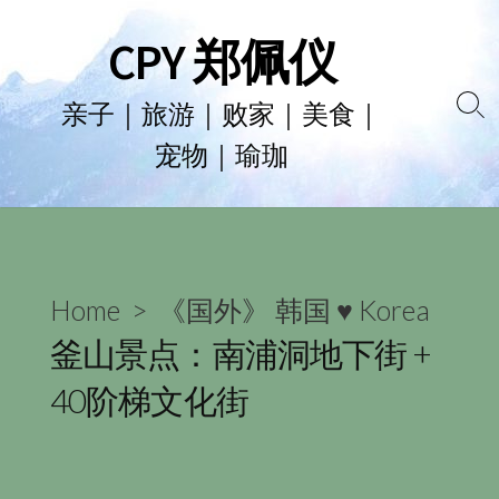
Skip
CPY 郑佩仪
to
content
亲子｜旅游｜败家｜美食｜
Se
宠物｜瑜珈
To
Home
>
《国外》 韩国 ♥ Korea
釜山景点：南浦洞地下街 +
40阶梯文化街