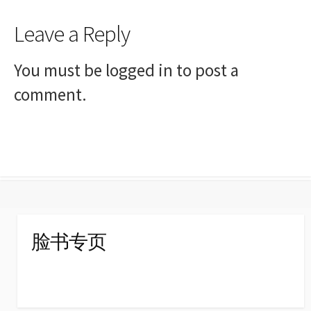
Leave a Reply
You must be
logged in
to post a
comment.
脸书专页