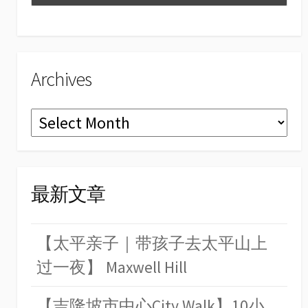
el
Archives
Archives
最新文章
【太平亲子｜带孩子去太平山上
过一夜】 Maxwell Hill
【吉隆坡市中心City Walk】10小