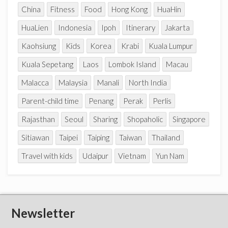
China
Fitness
Food
Hong Kong
HuaHin
HuaLien
Indonesia
Ipoh
Itinerary
Jakarta
Kaohsiung
Kids
Korea
Krabi
Kuala Lumpur
Kuala Sepetang
Laos
Lombok Island
Macau
Malacca
Malaysia
Manali
North India
Parent-child time
Penang
Perak
Perlis
Rajasthan
Seoul
Sharing
Shopaholic
Singapore
Sitiawan
Taipei
Taiping
Taiwan
Thailand
Travel with kids
Udaipur
Vietnam
Yun Nam
Newsletter