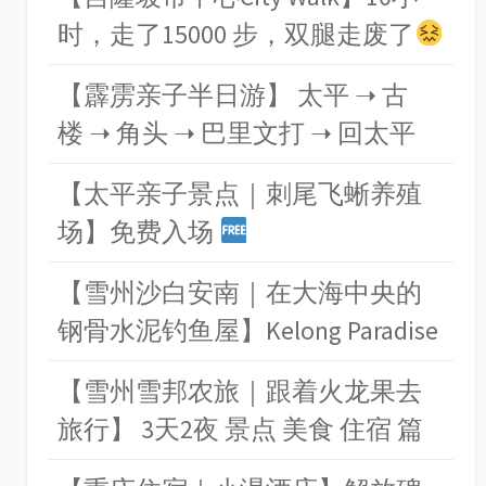
时，走了15000 步，双腿走废了
【霹雳亲子半日游】 太平 ➝ 古
楼 ➝ 角头 ➝ 巴里文打 ➝ 回太平
【太平亲子景点｜刺尾飞蜥养殖
场】免费入场
【雪州沙白安南｜在大海中央的
钢骨水泥钓鱼屋】Kelong Paradise
【雪州雪邦农旅｜跟着火龙果去
旅行】 3天2夜 景点 美食 住宿 篇