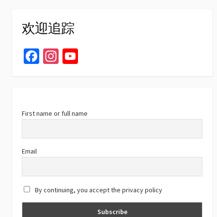
欢迎追踪
Fa
In
Yo
ce
st
u
b
ag
T
o
ra
u
o
m
b
First name or full name
k
e
C
Email
h
a
By continuing, you accept the privacy policy
n
n