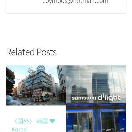
cpymoos@hotmail.com
Related Posts
《国外》 韩国 ♥
Korea