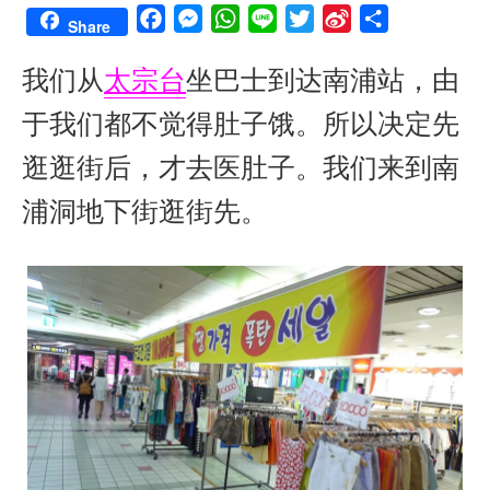
F
M
W
L
T
S
S
Share
a
e
h
i
w
i
h
我们从
太宗台
坐巴士到达南浦站，由
c
s
a
n
i
n
a
e
s
t
e
t
a
r
于我们都不觉得肚子饿。所以决定先
b
e
s
t
W
e
o
n
A
e
e
逛逛街后，才去医肚子。我们来到南
o
g
p
r
i
浦洞地下街逛街先。
k
e
p
b
r
o