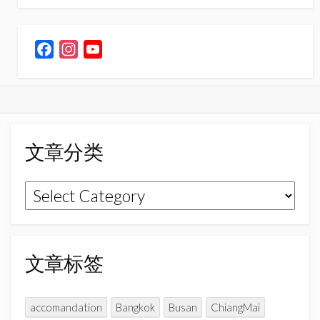
F
I
Y
a
n
o
c
s
u
e
t
T
b
a
u
o
g
b
文章分类
o
r
e
k
a
C
文
m
h
章
a
n
分
n
类
文章标签
e
l
accomandation
Bangkok
Busan
ChiangMai