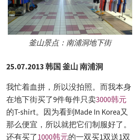
釜山景点：南浦洞地下街
25.07.2013 韩国 釜山 南浦洞
我忙着血拼，所以没拍照。而我本身
在地下街买了9件每件只卖
3000韩元
的T-shirt。因为看到Made In Korea又
那么便宜，所以就把它们制服好了。
还有买了
1000韩元
的一双买1双送1双