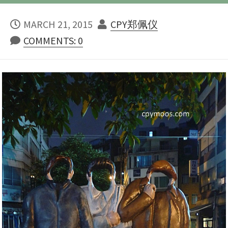
PUBLISHED
AUTHOR
MARCH 21, 2015
CPY郑佩仪
DATE
COMMENTS: 0