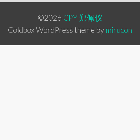
©2026
CPY 郑佩仪
Coldbox WordPress theme by
mirucon