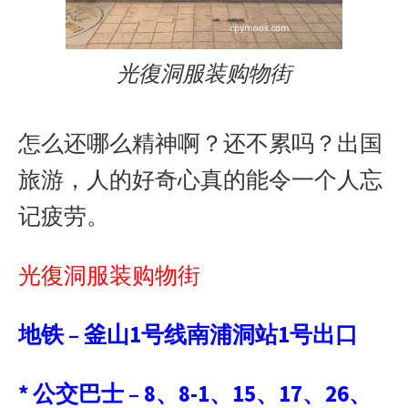
光復洞服装购物街
怎么还哪么精神啊？还不累吗？出国
旅游，人的好奇心真的能令一个人忘
记疲劳。
光復洞服装购物街
地铁
–
釜山
1
号线南浦洞站
1
号出口
*
公交巴士
– 8
、
8-1
、
15
、
17
、
26
、