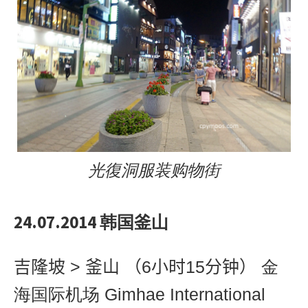
光復洞服装购物街
24.07.2014 韩国釜山
吉隆坡
>
釜山
（
6
小时
15
分钟）
金
海国际机场 Gimhae International