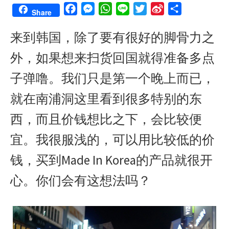
F
M
W
L
T
S
S
Share
a
e
h
i
w
i
h
来到韩国，除了要有很好的脚骨力之
c
s
a
n
i
n
a
e
s
t
e
t
a
r
外，如果想来扫货回国就得准备多点
b
e
s
t
W
e
o
n
A
e
e
子弹噜。我们只是第一个晚上而已，
o
g
p
r
i
就在南浦洞这里看到很多特别的东
k
e
p
b
r
o
西，而且价钱想比之下，会比较便
宜。我很服浅的，可以用比较低的价
钱，买到Made In Korea的产品就很开
心。你们会有这想法吗？