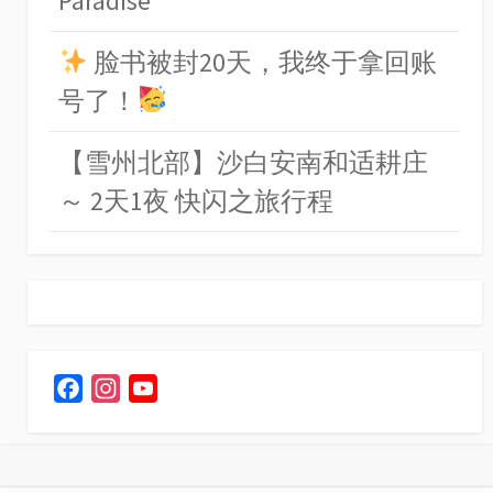
Paradise
脸书被封20天，我终于拿回账
号了！
【雪州北部】沙白安南和适耕庄
～ 2天1夜 快闪之旅行程
F
I
Y
a
n
o
c
s
u
e
t
T