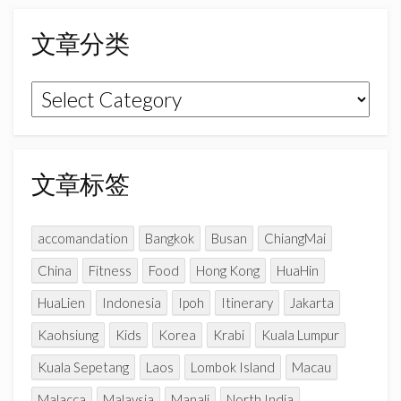
b
a
u
o
g
b
文章分类
o
r
e
k
a
C
文
m
h
章
a
n
分
n
类
文章标签
e
l
accomandation
Bangkok
Busan
ChiangMai
China
Fitness
Food
Hong Kong
HuaHin
HuaLien
Indonesia
Ipoh
Itinerary
Jakarta
Kaohsiung
Kids
Korea
Krabi
Kuala Lumpur
Kuala Sepetang
Laos
Lombok Island
Macau
Malacca
Malaysia
Manali
North India