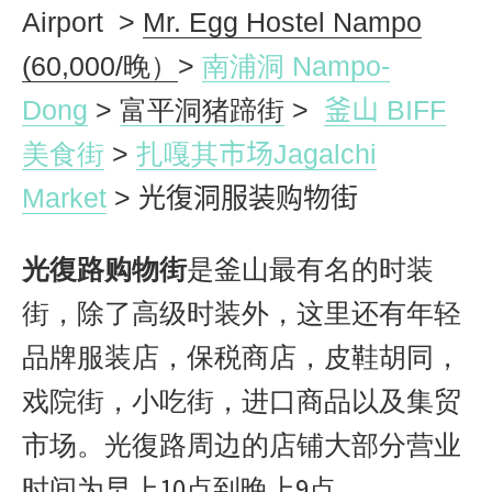
Airport
>
Mr. Egg Hostel Nampo
(60,000/晚）
>
南浦洞 Nampo-
Dong
>
富平洞猪蹄街
>
釜山
BIFF
美食街
>
扎嘎其
市场
Jagalchi
Market
> 光復洞服装购物街
光復路购物街
是釜山最有名的时装
街，除了高级时装外，这里还有年轻
品牌服装店，保税商店，皮鞋胡同，
戏院街，小吃街，进口商品以及集贸
市场。光復路周边的店铺大部分营业
时间为早上10点到晚上9点。