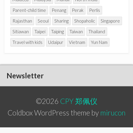
Parent-child time
Penang
Perak
Perlis
Rajasthan
Seoul
Sharing
Shopaholic
Singapore
Sitiawan
Taipei
Taiping
Taiwan
Thailand
Travel with kids
Udaipur
Vietnam
Yun Nam
Newsletter
©2026
CPY 郑佩仪
Coldbox WordPress theme by
mirucon