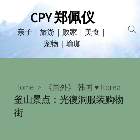
Skip
CPY 郑佩仪
to
content
亲子｜旅游｜败家｜美食｜
Se
宠物｜瑜珈
To
Home
>
《国外》 韩国 ♥ Korea
釜山景点：光復洞服装购物
街