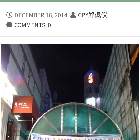
PUBLISHED
AUTHOR
DECEMBER 16, 2014
CPY郑佩仪
DATE
COMMENTS: 0