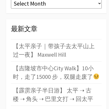
Archives
最新文章
【太平亲子｜带孩子去太平山上
过一夜】 Maxwell Hill
【吉隆坡市中心City Walk】10小
时，走了15000 步，双腿走废了
【霹雳亲子半日游】 太平 ➝ 古
楼 ➝ 角头 ➝ 巴里文打 ➝ 回太平