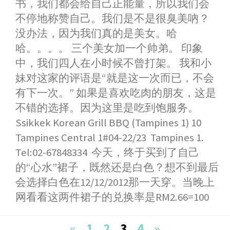
书，我们都会给自己正能量，所以我们会
不停地称赞自己。我们是不是很臭美吶？
没办法，因为我们真的是美女。哈
哈。。。。 三个美女加一个帅弟。 印象
中，我们四人在小时候不曾打架。 我和小
妹对这家的评语是“就是这一次而已，不会
有下一次。” 如果是喜欢吃肉的朋友，这是
不错的选择。因为这里是吃到饱服务。
Ssikkek Korean Grill BBQ (Tampines 1) 10
Tampines Central 1#04-22/23 Tampines 1.
Tel:02-67848334 今天，终于买到了自己
的“心水”裙子，既然还是白色？想不到最后
会选择白色在12/12/2012那一天穿。当晚上
网看看这两件裙子的兑换率是RM2.66=100
Posts
«
1
2
3
4
»