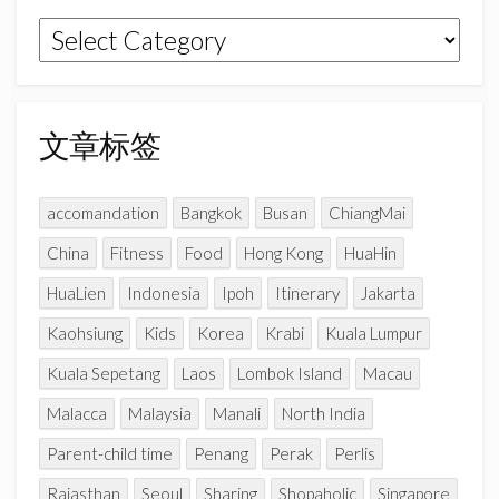
k
a
C
文
m
h
章
a
n
分
n
类
文章标签
e
l
accomandation
Bangkok
Busan
ChiangMai
China
Fitness
Food
Hong Kong
HuaHin
HuaLien
Indonesia
Ipoh
Itinerary
Jakarta
Kaohsiung
Kids
Korea
Krabi
Kuala Lumpur
Kuala Sepetang
Laos
Lombok Island
Macau
Malacca
Malaysia
Manali
North India
Parent-child time
Penang
Perak
Perlis
Rajasthan
Seoul
Sharing
Shopaholic
Singapore