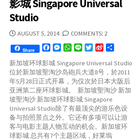
影城 Singapore Universal
Studio
PUBLISHED
AUGUST 5, 2014
COMMENTS: 2
DATE
F
M
W
L
T
S
S
Share
a
e
h
i
w
i
h
新加坡环球影城 Singapore Universal Studio
c
s
a
n
i
n
a
位於新加坡聖淘沙岛砲兵大道8号，於2011
e
s
t
e
t
a
r
b
e
s
t
W
e
年5月28日正式开幕，为仅次於日本大阪后
o
n
A
e
e
亚洲第二座环球影城。 新加坡聖淘沙 新加
o
g
p
r
i
坡聖淘沙 新加坡环球影城 Singapore
k
e
p
b
Universal Studio除了有最顶尖的游乐色设
r
o
备与拍照景点之外。它还有多项可以让游
客与电影主题人物互动的机会。新加坡环
球影城 总共有7个主题区域，好莱塢