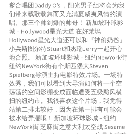
爹合唱团Daddy O’s ，阳光男子组将会为我
们带来载歌载舞而又充满夏威夷风情的演
唱。那三个帅到爆的帅哥！ 新加坡环球影
城 – Hollywood星光大道 在好莱塢
Hollywood星光大道还可以和『神偷奶爸』
小兵斯图尔特Stuart和杰瑞Jerry一起开心
地合照。 新加坡环球影城 – 纽约NewYork街
纽约NewYork街有个斯匹堡大Steven
Spielberg导演主持电影特效片场。一场特
效秀，我们可以看到大导演如何将一个空
荡荡的空间影棚变成面临遭受五级颱风横
扫的纽约市。我很喜欢这个片场，我觉得
站第二排比较好，因为在第一排有可能会
被水给弄湿哦！ 新加坡环球影城 – 纽约
NewYork街 芝麻街之意大利太空战 Sesame