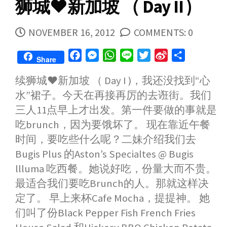
狮城♥新加坡 （ Day II )
PUBLISHED
NOVEMBER 16, 2012
COMMENTS: 0
DATE
F
M
W
L
T
S
S
Share
a
e
h
i
w
i
h
续狮城♥新加坡 （ Day I )，我还没找到“心
c
s
a
n
i
n
a
水”裙子。今天在再接再厉的去诳街。我们
e
s
t
e
t
a
r
b
e
s
t
W
e
三人11点早上才出发。第一件要做的事就是
o
n
A
e
e
吃brunch，因为要饿坏了。 现在靠近午餐
o
g
p
r
i
时间，要吃些什么呢？二妹介绍我们去
k
e
p
b
Bugis Plus 的Aston’s Specialtes @ Bugis
r
o
llluma 吃西餐。她说好吃，份量大而不贵。
最适合我们要吃Brunch的人。那就这样决
定了。 早上来杯Cafe Mocha，提提神。 她
们叫了份Black Pepper Fish French Fries