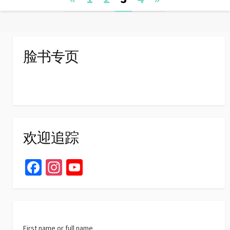
navigation
脸书专页
欢迎追踪
Fa
In
Yo
ce
st
u
b
ag
T
o
ra
u
First name or full name