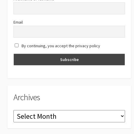
o
m
b
k
e
C
Email
h
a
By continuing, you accept the privacy policy
n
n
el
Archives
Archives