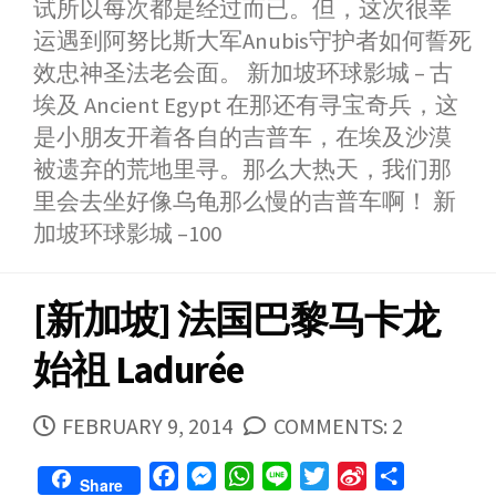
试所以每次都是经过而已。但，这次很幸
运遇到阿努比斯大军Anubis守护者如何誓死
效忠神圣法老会面。 新加坡环球影城 – 古
埃及 Ancient Egypt 在那还有寻宝奇兵，这
是小朋友开着各自的吉普车，在埃及沙漠
被遗弃的荒地里寻。那么大热天，我们那
里会去坐好像乌龟那么慢的吉普车啊！ 新
加坡环球影城 –100
[新加坡] 法国巴黎马卡龙
始祖 Ladurée
PUBLISHED
FEBRUARY 9, 2014
COMMENTS: 2
DATE
F
M
W
L
T
S
S
Share