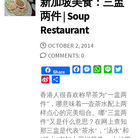
新加坡美食：三盅
两件 | Soup
Restaurant
PUBLISHED
OCTOBER 2, 2014
DATE
COMMENTS: 0
F
M
W
L
T
Share
a
e
h
i
w
S
S
c
s
a
n
i
i
h
e
s
t
e
t
香港人很喜欢称早茶为“一盅两
n
a
b
e
s
t
件”，哪意味着一壶茶水配上两
a
r
o
n
A
e
W
e
样点心的完美组合。哪“三盅两
o
g
p
r
e
件”又是什么意思？在网上查知
k
e
p
i
那三盅是代表“茶水“，“汤水“和
r
b