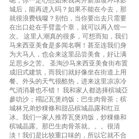
嗯，你一定心想如果我离开新加坡环球影
城后，能再进入吗？如果不能在今去，那
就很浪费钱囖？别怕，当你要出去只需要
在出口处在手臂盖个章，就可以再入馆一
次。 这里人潮真的很多，可想而知，我们
马来西亚美食是多闻名啊！甚至连我们身
为大马人，也会来这里品尝美食，好让满
足思乡之苦。 圣淘沙马来西亚美食街布置
成旧式建筑，而我们就好像坐在街道上用
餐。外头的天气很酷热，进来这里凉凉冷
气消消暑也不错！ 我和家人都选择槟城亞
參叻沙；禤記瓦煲鸡饭；巴生肉骨茶；槟
城林兄弟炒粿條和甜品槟城晶露和红豆
冰。我们一家人推荐瓦煲鸡饭，炒粿條和
槟城晶露。那巴生肉骨茶就。。。很清
淡！我们是比较重口味的，所以它就不合