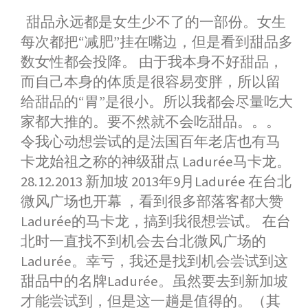
a
e
h
i
w
i
h
甜品永远都是女生少不了的一部份。女生
c
s
a
n
i
n
a
每次都把“减肥”挂在嘴边，但是看到甜品多
e
s
t
e
t
a
r
b
e
s
t
W
e
数女性都会投降。 由于我本身不好甜品，
o
n
A
e
e
而自己本身的体质是很容易变胖，所以留
o
g
p
r
i
给甜品的“胃”是很小。所以我都会尽量吃大
k
e
p
b
家都大推的。要不然就不会吃甜品。。。
r
o
令我心动想尝试的是法国百年老店也有马
卡龙始祖之称的神级甜点 Ladurée马卡龙。
28.12.2013 新加坡 2013年9月Ladurée 在台北
微风广场也开幕 ，看到很多部落客都大赞
Ladurée的马卡龙，搞到我很想尝试。 在台
北时一直找不到机会去台北微风广场的
Ladurée。幸亏，我还是找到机会尝试到这
甜品中的名牌Ladurée。虽然要去到新加坡
才能尝试到，但是这一趟是值得的。（其