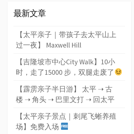
最新文章
【太平亲子｜带孩子去太平山上
过一夜】 Maxwell Hill
【吉隆坡市中心City Walk】10小
时，走了15000 步，双腿走废了
【霹雳亲子半日游】 太平 ➝ 古
楼 ➝ 角头 ➝ 巴里文打 ➝ 回太平
【太平亲子景点｜刺尾飞蜥养殖
场】免费入场