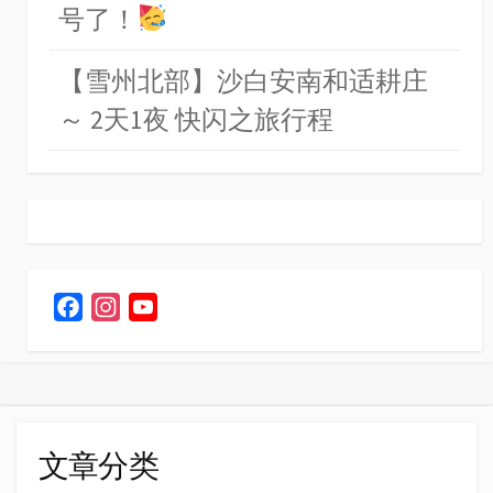
号了！
【雪州北部】沙白安南和适耕庄
～ 2天1夜 快闪之旅行程
F
I
Y
a
n
o
c
s
u
e
t
T
b
a
u
o
g
b
文章分类
o
r
e