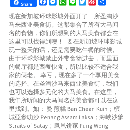
F
M
W
L
T
S
S
Share
a
e
h
i
w
i
h
现在新加坡环球影城外面开了一所圣淘沙
c
s
a
n
i
n
a
马来西亚美食街。这都集合了所有大马闻
e
s
t
e
t
a
r
b
e
s
t
W
e
名的食物，你们所想到的大马美食都会在
o
n
A
e
e
这里可以找得到噢！ 要在新加坡环球影城
o
g
p
r
i
玩一整天的话，还是需要吃午餐的时候。
k
e
p
b
由于环球影城禁止外带食物进去，而里面
r
o
的餐厅都是西餐快食，所以比较不适合我
家的俩老。 幸亏，现在多了一个享用美食
的选择。在圣淘沙马来西亚美食街，我们
也可以选择多元化的大马美食。在这里，
我们所听闻的大马闻名的美食都可以在这
里找到。如： 曼 煎糕 Ban Chean Kuih；槟
城亞參叻沙 Penang Assam Laksa；海峽沙爹
Straits of Satay；鳳凰饼家 Fung Wong