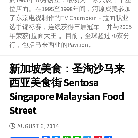
於1985年10月创立，最初为一家只设十个座
o
n
A
e
e
位店面。在1995至1998年间，河原成美参加
o
g
p
r
i
了东京电视制作的TV Champion – 拉面职业
k
e
p
b
选手锦标赛，连续获得三届冠军，并与2005
r
o
年荣获[拉面大王]。目前，全球超过70家分
行，包括马来西亚的Pavilion。
新加坡美食：圣淘沙马来
西亚美食街 Sentosa
Singapore Malaysian Food
Street
PUBLISHED
AUGUST 6, 2014
DATE