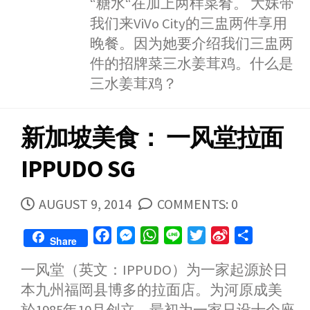
“糖水“在加上两样菜肴。 大妹带
o
我们来ViVo City的三盅两件享用
晚餐。因为她要介绍我们三盅两
件的招牌菜三水姜茸鸡。什么是
三水姜茸鸡？
新加坡美食： 一风堂拉面
IPPUDO SG
PUBLISHED
AUGUST 9, 2014
COMMENTS: 0
DATE
F
M
W
L
T
S
S
Share
a
e
h
i
w
i
h
一风堂（英文：IPPUDO）为一家起源於日
c
s
a
n
i
n
a
本九州福岡县博多的拉面店。为河原成美
e
s
t
e
t
a
r
b
e
s
t
W
e