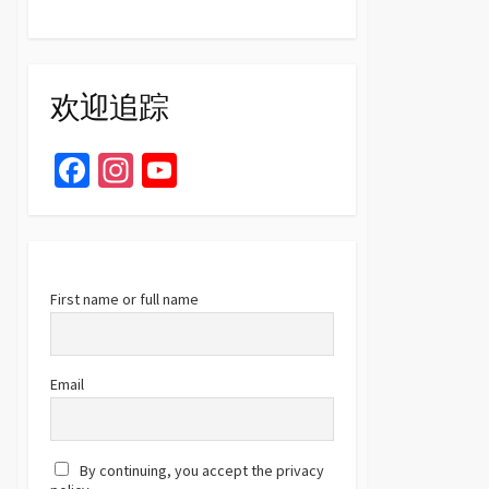
欢迎追踪
Fa
In
Yo
ce
st
u
b
ag
T
o
ra
u
o
m
b
First name or full name
k
e
C
Email
h
a
By continuing, you accept the privacy
n