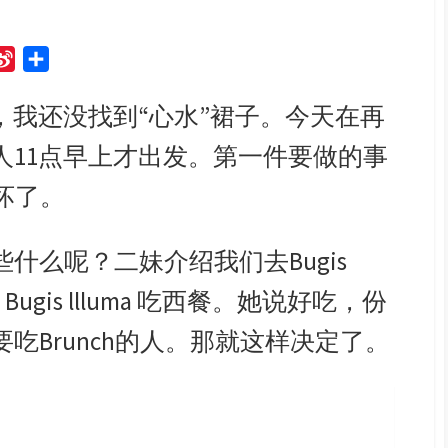
S
S
i
h
，我还没找到“心水”裙子。今天在再
n
a
a
r
人11点早上才出发。第一件要做的事
W
e
e
饿坏了。
i
b
什么呢？二妹介绍我们去Bugis
o
tes @ Bugis llluma 吃西餐。她说好吃，份
吃Brunch的人。那就这样决定了。