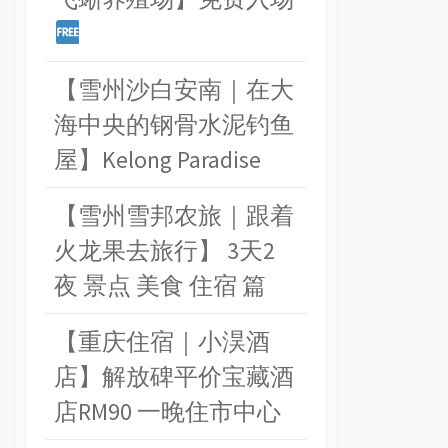
【雪州沙白安南｜在大
海中央的钢骨水泥钓鱼
屋】Kelong Paradise
【雪州雪邦农旅｜跟着
火龙果去旅行】 3天2
夜 景点 美食 住宿 篇
【重庆住宿｜小淏酒
店】解放碑平价宝藏酒
店RM90 一晚住市中心