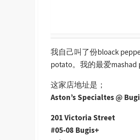
我自己叫了份bloack pepper Chi
potato。我的最爱mashad
这家店地址是；
Aston’s Specialtes @ Bugi
201 Victoria Street
#05-08 Bugis+