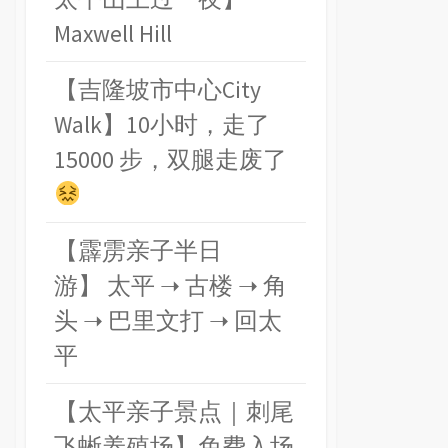
Maxwell Hill
【吉隆坡市中心City
Walk】10小时，走了
15000 步，双腿走废了
【霹雳亲子半日
游】 太平 ➝ 古楼 ➝ 角
头 ➝ 巴里文打 ➝ 回太
平
【太平亲子景点｜刺尾
飞蜥养殖场】免费入场