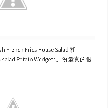
French Fries House Salad 和
tata salad Potato Wedgets。份量真的很