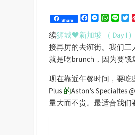
F
M
W
L
T
Share
a
e
h
i
w
续
狮城♥新加坡 （ Day I )
c
s
a
n
i
e
s
t
e
t
接再厉的去诳街。我们三
b
e
s
t
o
n
A
e
就是吃brunch，因为要
o
g
p
r
k
e
p
现在靠近午餐时间，要吃些
r
Plus
的
Aston’s Special
量大而不贵。最适合我们要