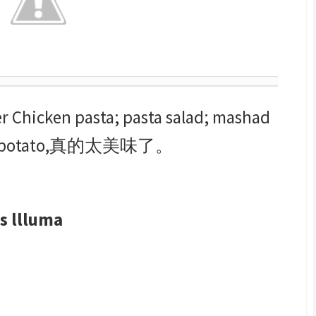
cken pasta; pasta salad; mashad
 potato,真的太美味了。
s llluma