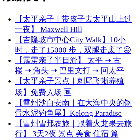
【太平亲子｜带孩子去太平山上过
一夜】 Maxwell Hill
【吉隆坡市中心City Walk】10小
时，走了15000 步，双腿走废了😖
【霹雳亲子半日游】 太平 ➝ 古
楼 ➝ 角头 ➝ 巴里文打 ➝ 回太平
【太平亲子景点｜刺尾飞蜥养殖
场】免费入场 🆓
【雪州沙白安南｜在大海中央的钢
骨水泥钓鱼屋】Kelong Paradise
【雪州雪邦农旅｜跟着火龙果去旅
行】 3天2夜 景点 美食 住宿 篇