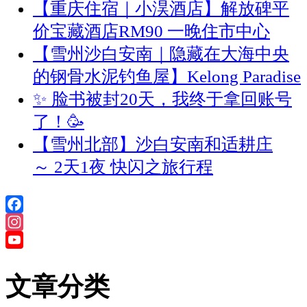
【重庆住宿｜小淏酒店】解放碑平
价宝藏酒店RM90 一晚住市中心
【雪州沙白安南｜隐藏在大海中央
的钢骨水泥钓鱼屋】Kelong Paradise
✨ 脸书被封20天，我终于拿回账号
了！🥳
【雪州北部】沙白安南和适耕庄
～ 2天1夜 快闪之旅行程
Facebook
Instagram
YouTube
Channel
文章分类