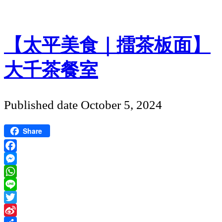
【太平美食｜擂茶板面】
大千茶餐室
Published date
October 5, 2024
Share
Facebook
Messenger
WhatsApp
Line
Twitter