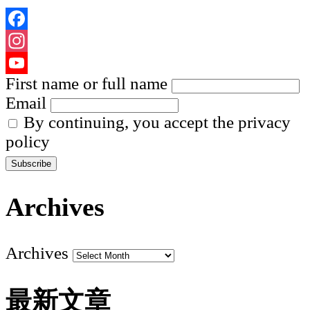
Facebook
Instagram
First name or full name
YouTube
Email
Channel
By continuing, you accept the privacy
policy
Archives
Archives
最新文章