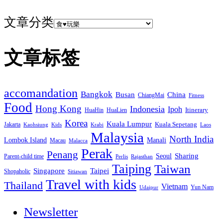
文章分类
文章标签
accomandation
Bangkok
Busan
China
ChiangMai
Fitness
Food
Hong Kong
Indonesia
Ipoh
HuaHin
HuaLien
Itinerary
Korea
Kuala Lumpur
Jakarta
Kuala Sepetang
Krabi
Laos
Kaohsiung
Kids
Malaysia
North India
Manali
Lombok Island
Macau
Malacca
Perak
Penang
Sharing
Seoul
Parent-child time
Perlis
Rajasthan
Taiping
Taiwan
Singapore
Taipei
Shopaholic
Sitiawan
Travel with kids
Thailand
Vietnam
Yun Nam
Udaipur
Newsletter