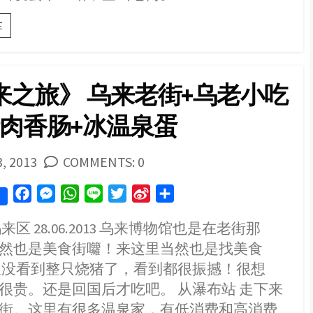
[皇
E
冠
北
海
岸]
来之旅》 乌来老街+乌老小吃
♥
新
猪肉香肠+冰温泉蛋
十
八
王
公。
SHED
3, 2013
COMMENTS: 0
石
门
F
M
W
L
T
S
S
婚
纱
a
e
h
i
w
i
h
广
来区 28.06.2013 乌来博物馆也是在老街那
c
s
a
n
i
n
a
场。
然也是美食街囖！来这里当然也是找美食
e
s
t
e
t
a
r
三
芝
b
e
s
t
W
e
久没看到整只烧猪了，看到都很振撼！很想
小
o
n
A
e
e
很贵。还是回国后才吃吧。 从瀑布站 走下来
猪
o
g
p
r
i
轻
街。这里有很多温泉家，有低消费和高消费