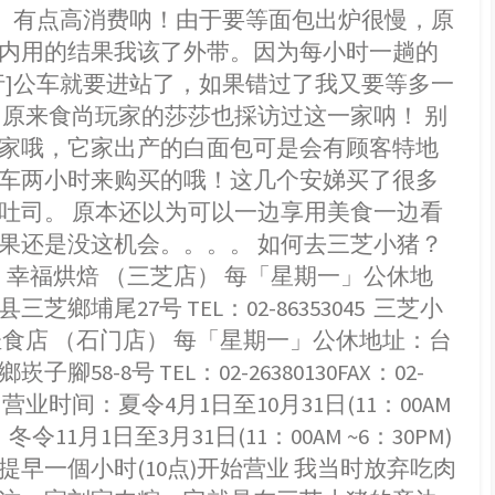
NT。有点高消费呐！由于要等面包出炉很慢，原
内用的结果我该了外带。因为每小时一趟的
行]公车就要进站了，如果错过了我又要等多一
 原来食尚玩家的莎莎也採访过这一家呐！ 别
家哦，它家出产的白面包可是会有顾客特地
车两小时来购买的哦！这几个安娣买了很多
吐司。 原本还以为可以一边享用美食一边看
果还是没这机会。。。。 如何去三芝小猪？
 幸福烘焙 （三芝店） 每「星期一」公休地
三芝鄉埔尾27号 TEL：02-86353045 三芝小
轻食店 （石门店） 每「星期一」公休地址：台
子腳58-8号 TEL：02-26380130FAX：02-
20 营业时间：夏令4月1日至10月31日(11：00AM
M）冬令11月1日至3月31日(11：00AM ~6：30PM)
提早一個小时(10点)开始营业 我当时放弃吃肉