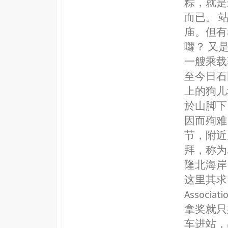
粽，就是
而已。 
庙。但有
囖？ 又
一艘乘载
至今日石
上的狗儿
於山脚下
因而殉难
节，附近
拜，称为
隆北海岸
这里其求，将在
Assoc
拿奖就只
车进站，