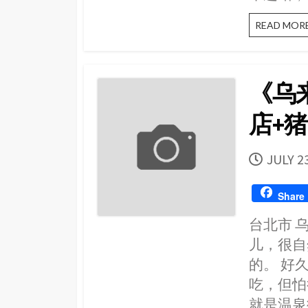
READ MOR
《乌
店+
PUBLI
JULY 2
DATE
Share
台北市 乌
儿，很自
的。 好
吃，但怕
就是温泉