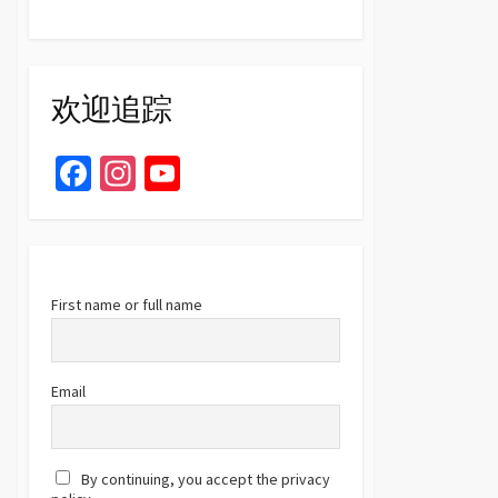
欢迎追踪
Fa
In
Yo
ce
st
u
b
ag
T
o
ra
u
o
m
b
First name or full name
k
e
C
Email
h
a
By continuing, you accept the privacy
n