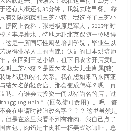
大风吹起来。很烦人！我在这里待了20分钟
于还有大概还有30分钟，我就去吃早餐。 靠
只有刘家肉粽和三芝小猪。我选择了三芝小
。据网上资料，张老板原是军人，2005年时
校的丰厚薪水，特地远赴北京跟随一位取得
（这是一所国际性厨艺培训学院，毕业生以
艺深得业界人士的青睞）认证的日本烘培师
年，在回到三芝小镇，租下旧农舍开店卖吐
么叫三芝小猪？是因为老板女儿生肖属[猪]。
装饰都是和猪有关系。我在想如果马来西亚
与猪为名的轻食店。那会变成怎样？嗯，真
道呐。有谁会去投资一间以猪为名的店，过
itanggung Halal”（回教徒可食用）。嗯，都
不会在申请时被迫改名字？？？ 这里虽然是
，但是在这里我看不到有猪肉。我自己点了
国面包；肉馅是牛肉和一杯美式冰咖啡，总