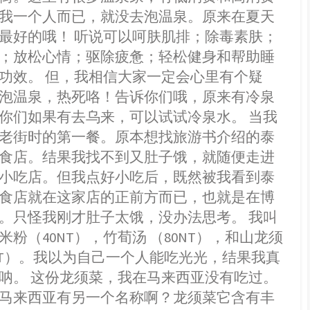
食
k
e
p
b
我一个人而已，就没去泡温泉。原来在夏天
馆
r
o
最好的哦！ 听说可以呵肤肌排；除毒素肤；
；放松心情；驱除疲惫；轻松健身和帮助睡
功效。 但，我相信大家一定会心里有个疑
泡温泉，热死咯！告诉你们哦，原来有冷泉
你们如果有去乌来，可以试试冷泉水。 当我
老街时的第一餐。原本想找旅游书介绍的泰
食店。结果我找不到又肚子饿，就随便走进
小吃店。但我点好小吃后，既然被我看到泰
食店就在这家店的正前方而已，也就是在博
。只怪我刚才肚子太饿，没办法思考。 我叫
米粉（40NT），竹荀汤 （80NT），和山龙须
0NT）。我以为自己一个人能吃光光，结果我真
呐。 这份龙须菜，我在马来西亚没有吃过。
马来西亚有另一个名称啊？龙须菜它含有丰