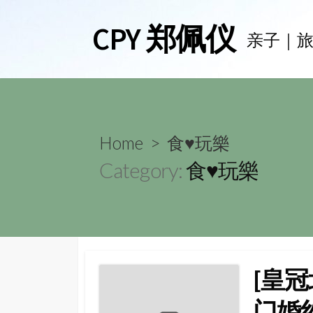
Skip
CPY 郑佩仪
to
亲子｜
content
Home
> 食♥玩樂
Category:
食♥玩樂
[皇冠
门婚