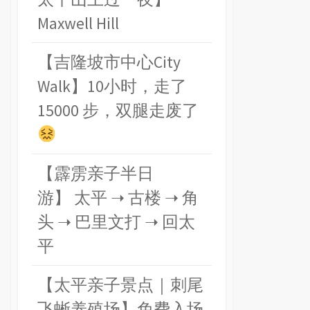
Maxwell Hill
【吉隆坡市中心City
Walk】10小时，走了
15000 步，双腿走废了
【霹雳亲子半日
游】 太平 ➝ 古楼 ➝ 角
头 ➝ 巴里文打 ➝ 回太
平
【太平亲子景点｜刺尾
飞蜥养殖场】免费入场