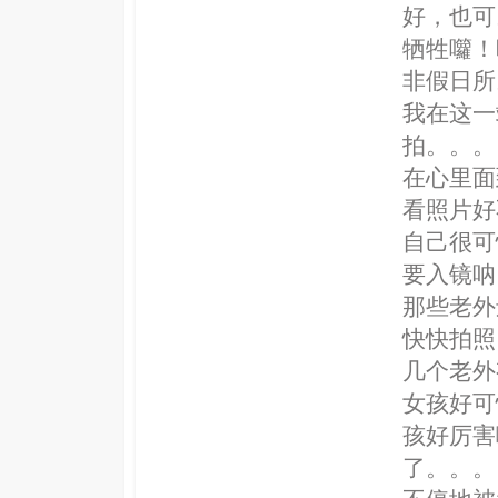
好，也可
牺牲囖！
非假日所
我在这一
拍。。。
在心里面
看照片好
自己很可
要入镜呐
那些老外
快快拍照
几个老外
女孩好可
孩好厉害
了。。。