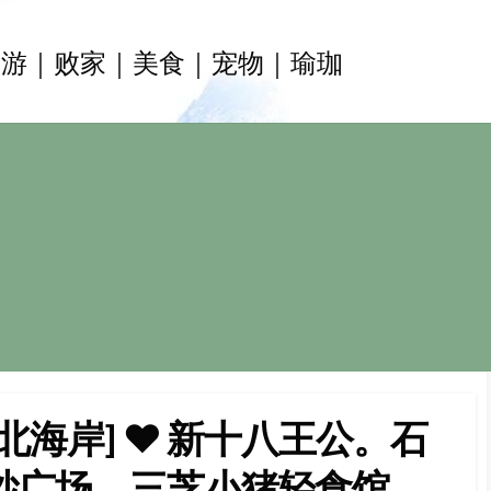
旅游｜败家｜美食｜宠物｜瑜珈
北海岸] ♥ 新十八王公。石
纱广场。三芝小猪轻食馆