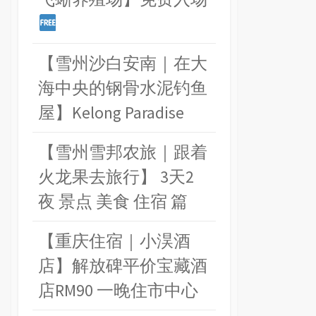
【雪州沙白安南｜在大
海中央的钢骨水泥钓鱼
屋】Kelong Paradise
【雪州雪邦农旅｜跟着
火龙果去旅行】 3天2
夜 景点 美食 住宿 篇
【重庆住宿｜小淏酒
店】解放碑平价宝藏酒
店RM90 一晚住市中心