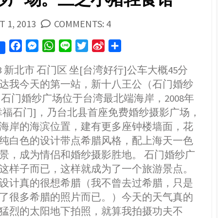
SHED
 1, 2013
COMMENTS: 4
F
M
W
L
T
S
S
a
e
h
i
w
i
h
2013 新北市 石门区 坐[台湾好行]公车大概45分
c
s
a
n
i
n
a
达我今天的第一站，新十八王公（石门婚纱
e
s
t
e
t
a
r
b
e
s
t
W
e
 石门婚纱广场位于台湾最北端海岸，2008年
o
n
A
e
e
幸福石门]，乃台北县首座免费婚纱摄影广场，
o
g
p
r
i
海岸的海滨位置，建有更多座钟楼墙面，花
k
e
p
b
纯白色的设计带点希腊风格，配上海天一色
r
o
景，成为情侣和婚纱摄影胜地。 石门婚纱广
这样子而已，这样就成为了一个旅游景点。
设计真的很想希腊（我不曾去过希腊，只是
了很多希腊的照片而已。）今天的天气真的
猛烈的太阳地下拍照，就算我拍摄功夫不