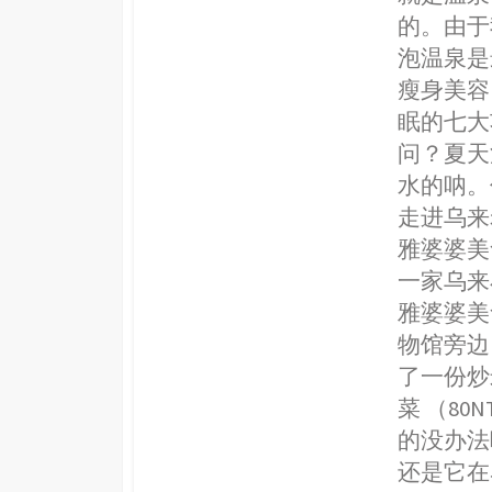
的。由于
泡温泉是
瘦身美容
眠的七大
问？夏天
水的呐。
走进乌来
雅婆婆美
一家乌来
雅婆婆美
物馆旁边
了一份炒
菜 （8
的没办法
还是它在