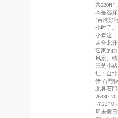
共220
本是选择
[台湾好
小时了。
小看这一
从台北开
它家的白
风景。结
三芝小猪
址：台北县
猪 石門
北县石門鄉崁
263801
~7.30P
周末假日