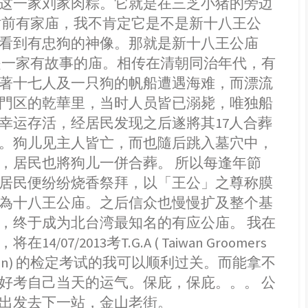
这一家刘家肉粽。它就是在三芝小猪的旁边
站前有家庙，我不肯定它是不是新十八王公
看到有忠狗的神像。那就是新十八王公庙
是一家有故事的庙。相传在清朝同治年代，有
著十七人及一只狗的帆船遭遇海难，而漂流
門区的乾華里，当时人员皆已溺毙，唯独船
幸运存活，经居民发现之后遂將其17人合葬
。狗儿见主人皆亡，而也隨后跳入墓穴中，
，居民也將狗儿一併合葬。 所以每逢年節
居民便纷纷烧香祭拜，以「王公」之尊称膜
為十八王公庙。之后信众也慢慢扩及整个基
，终于成为北台湾最知名的有应公庙。 我在
14/07/2013考T.G.A ( Taiwan Groomers
iation) 的检定考试的我可以顺利过关。而能拿不
好考自己当天的运气。保庇，保庇。。。 公
出发去下一站，金山老街。