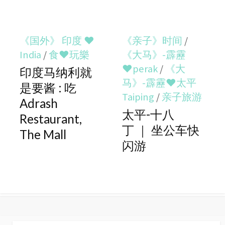
《国外》 印度 ♥
《亲子》时间
/
India
/
食♥玩樂
《大马》-霹靂
♥perak
/
《大
印度马纳利就
马》-霹靂♥太平
是要酱 : 吃
Taiping
/
亲子旅游
Adrash
太平-十八
Restaurant,
丁 ｜ 坐公车快
The Mall
闪游