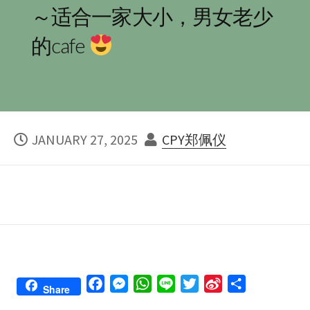
～适合一家大小，男女老少
的cafe
PUBLISHED
AUTHOR
JANUARY 27, 2025
CPY郑佩仪
DATE
F
M
W
L
T
S
S
Share
a
e
h
i
w
i
h