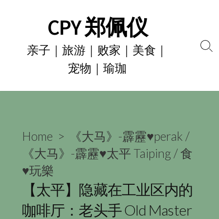
Skip
CPY 郑佩仪
to
content
亲子｜旅游｜败家｜美食｜
Se
宠物｜瑜珈
To
Home
>
《大马》-霹靂♥perak
/
《大马》-霹靂♥太平 Taiping
/
食
♥玩樂
【太平】隐藏在工业区内的
咖啡厅：老头手 Old Master