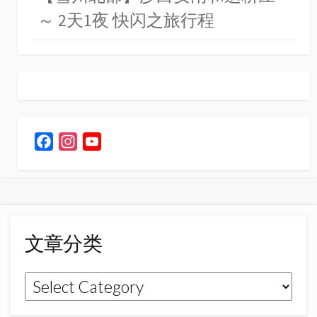
～ 2天1夜 快闪之旅行程
F
I
Y
a
n
o
c
s
u
e
t
T
b
a
u
o
g
b
文章分类
o
r
e
k
a
C
文
m
h
章
a