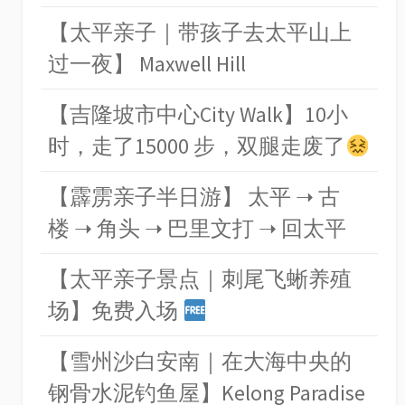
【太平亲子｜带孩子去太平山上
过一夜】 Maxwell Hill
【吉隆坡市中心City Walk】10小
时，走了15000 步，双腿走废了
【霹雳亲子半日游】 太平 ➝ 古
楼 ➝ 角头 ➝ 巴里文打 ➝ 回太平
【太平亲子景点｜刺尾飞蜥养殖
场】免费入场
【雪州沙白安南｜在大海中央的
钢骨水泥钓鱼屋】Kelong Paradise