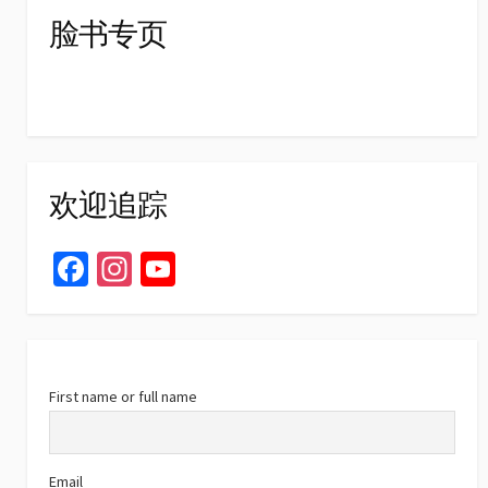
脸书专页
欢迎追踪
Fa
In
Yo
ce
st
u
b
ag
T
o
ra
u
o
m
b
First name or full name
k
e
C
Email