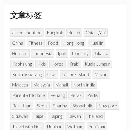
n
分
n
类
文章标签
e
l
accomandation
Bangkok
Busan
ChiangMai
China
Fitness
Food
Hong Kong
HuaHin
HuaLien
Indonesia
Ipoh
Itinerary
Jakarta
Kaohsiung
Kids
Korea
Krabi
Kuala Lumpur
Kuala Sepetang
Laos
Lombok Island
Macau
Malacca
Malaysia
Manali
North India
Parent-child time
Penang
Perak
Perlis
Rajasthan
Seoul
Sharing
Shopaholic
Singapore
Sitiawan
Taipei
Taiping
Taiwan
Thailand
Travel with kids
Udaipur
Vietnam
Yun Nam