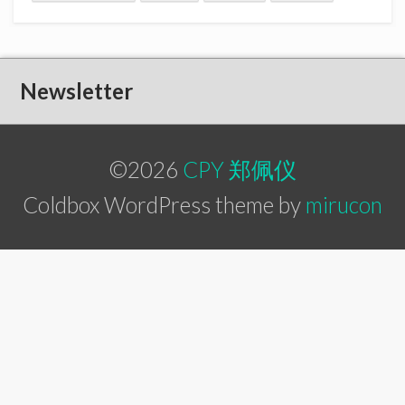
Newsletter
©2026
CPY 郑佩仪
Coldbox WordPress theme by
mirucon