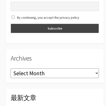
h
a
By continuing, you accept the privacy policy
n
n
el
Archives
Archives
最新文章