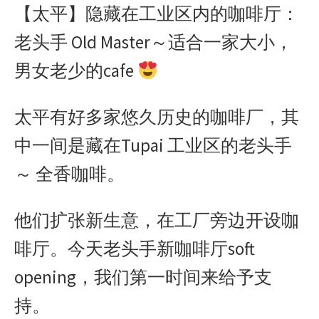
【太平】隐藏在工业区内的咖啡厅：
c
s
a
n
i
n
a
e
s
t
e
t
a
r
老头手 Old Master～适合一家大小，
b
e
s
t
W
e
o
n
A
e
e
男女老少的cafe
o
g
p
r
i
k
e
p
b
太平有好多家悠久历史的咖啡厂，其
r
o
中一间是藏在Tupai 工业区的老头手
～ 全香咖啡。
他们扩张新生意，在工厂旁边开设咖
啡厅。今天老头手新咖啡厅soft
opening，我们第一时间来给予支
持。