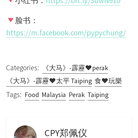
小红书：
https://bit.ly/3uwN61o
脸书：
https://m.facebook.com/pypychung/
Categories:
《大马》-霹靂♥perak
《大马》-霹靂♥太平 Taiping
食♥玩樂
Tags:
Food
Malaysia
Perak
Taiping
CPY郑佩仪