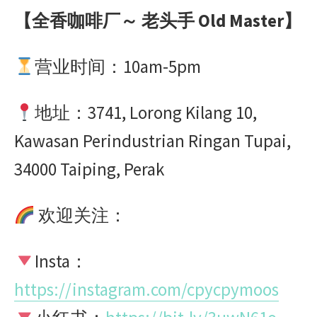
【全香咖啡厂～ 老头手 Old Master】
营业时间：10am-5pm
地址：3741, Lorong Kilang 10,
Kawasan Perindustrian Ringan Tupai,
34000 Taiping, Perak
欢迎关注：
Insta：
https://instagram.com/cpycpymoos