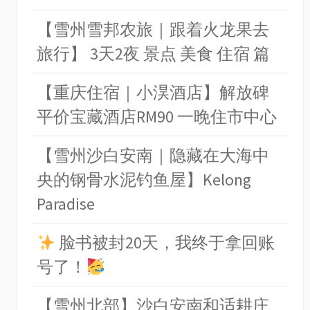
【雪州雪邦农旅｜跟着火龙果去
旅行】 3天2夜 景点 美食 住宿 篇
【重庆住宿｜小淏酒店】解放碑
平价宝藏酒店RM90 一晚住市中心
【雪州沙白安南｜隐藏在大海中
央的钢骨水泥钓鱼屋】Kelong
Paradise
脸书被封20天，我终于拿回账
号了！
【雪州北部】沙白安南和适耕庄