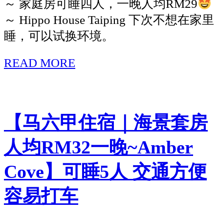
～ 家庭房可睡四人，一晚人均RM29
～ Hippo House Taiping 下次不想在家里
睡，可以试换环境。
READ MORE
【太
平
住
宿】
【马六甲住宿｜海景套房
在
人均RM32一晚~Amber
太
平
Cove】可睡5人 交通方便
市
中
容易打车
心