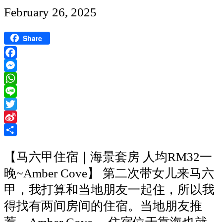
的
Published
February 26, 2025
平
date
价
Share
住
Facebook
宿
Messenger
～
WhatsApp
Line
家
Twitter
庭
Sina
房
Weibo
Share
可
【马六甲住宿｜海景套房 人均RM32一
睡
晚~Amber Cove】 第二次带女儿来马六
四
甲，我打算和当地朋友一起住，所以我
人，
得找有两间房间的住宿。当地朋友推
一