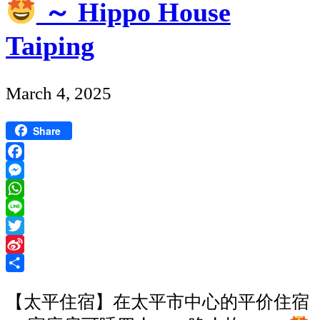
的
～ Hippo House
照】
美
</strong>
Taiping
食]
当
Published
March 4, 2025
地
date
人
Share
带
Facebook
路
Messenger
找
WhatsApp
吃
Line
Twitter
Sina
Weibo
Share
【太平住宿】在太平市中心的平价住宿