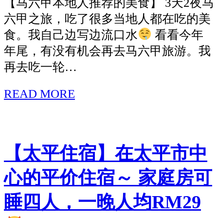
【马六甲本地人推荐的美食】 3天2夜马
行
六甲之旅，吃了很多当地人都在吃的美
程
食。我自己边写边流口水
看看今年
之
年尾，有没有机会再去马六甲旅游。我
旅
再去吃一轮…
—
住
READ MORE
[马
宿
六
景
甲
点
本
【太平住宿】在太平市中
美
地
食
心的平价住宿～ 家庭房可
人
跟
推
睡四人，一晚人均RM29
拍
荐
拍