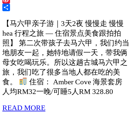
均
Sina
RM56
Weibo
Share
【马六甲亲子游｜3天2夜 慢慢走 慢慢
｜
hea 行程之旅 — 住宿景点美食跟拍拍
两
照】 第二次带孩子去马六甲，我们约当
间
地朋友一起，她特地请假一天，带我俩
可
母女吃喝玩乐。所以这趟古城马六甲之
看
旅，我们吃了很多当地人都在吃的美
海
食。
住宿： Amber Cove 海景套房
景
人均RM32一晚/可睡5人RM 328.80
和
日
READ MORE
<strong>【马
出
六
的
甲
房