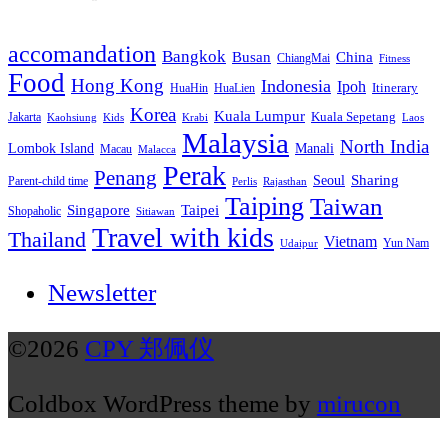
类
accomandation
Bangkok
Busan
China
ChiangMai
Fitness
Food
Hong Kong
Indonesia
Ipoh
HuaHin
HuaLien
Itinerary
Korea
Kuala Lumpur
Jakarta
Kuala Sepetang
Krabi
Laos
Kaohsiung
Kids
Malaysia
North India
Manali
Lombok Island
Macau
Malacca
Perak
Penang
Sharing
Seoul
Parent-child time
Perlis
Rajasthan
Taiping
Taiwan
Singapore
Taipei
Shopaholic
Sitiawan
Travel with kids
Thailand
Vietnam
Yun Nam
Udaipur
Newsletter
©2026
CPY 郑佩仪
Coldbox WordPress theme by
mirucon