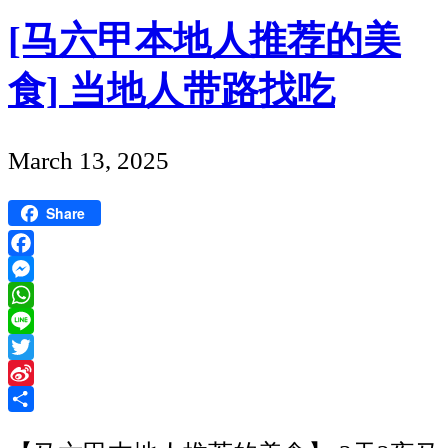
亲
间
[马六甲本地人推荐的美
子
食] 当地人带路找吃
游
｜
3
Published
March 13, 2025
天
date
2
Share
夜
Facebook
慢
Messenger
慢
WhatsApp
走
Line
慢
Twitter
Sina
慢
Weibo
Share
hea