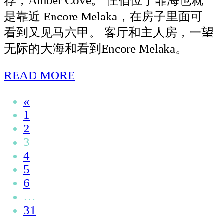
荐，Amber Cove。 住宿位于靠海也就
晚
是靠近 Encore Melaka，在房子里面可
人
看到又见马六甲。 客厅和主人房，一望
均
无际的大海和看到Encore Melaka。
RM29
READ MORE
【马
～
六
Posts
«
Hippo
甲
1
House
navigation
住
2
Taiping
宿
3
4
｜
5
海
6
景
…
套
31