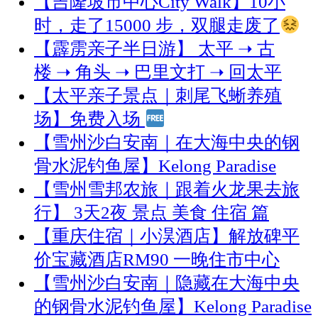
【吉隆坡市中心City Walk】10小
时，走了15000 步，双腿走废了
【霹雳亲子半日游】 太平 ➝ 古
楼 ➝ 角头 ➝ 巴里文打 ➝ 回太平
【太平亲子景点｜刺尾飞蜥养殖
场】免费入场
【雪州沙白安南｜在大海中央的钢
骨水泥钓鱼屋】Kelong Paradise
【雪州雪邦农旅｜跟着火龙果去旅
行】 3天2夜 景点 美食 住宿 篇
【重庆住宿｜小淏酒店】解放碑平
价宝藏酒店RM90 一晚住市中心
【雪州沙白安南｜隐藏在大海中央
的钢骨水泥钓鱼屋】Kelong Paradise