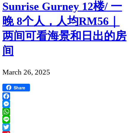
Sunrise Gurney 12楼/ 一
点：
Entopia
晚 8个人，人均RM56｜
蝴
蝶
两间可看海景和日出的房
公
间
园】
体
Published
验
March 26, 2025
date
放
Share
蝴
蝶
Facebook
仪
Messenger
WhatsApp
式
Line
和