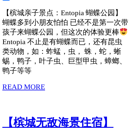
Weibo
Share
【槟城亲子景点：Entopia 蝴蝶公园】
蝴蝶多到小朋友怕怕 已经不是第一次带
孩子来蝴蝶公园，但这次的体验更棒
Entopia 不止是有蝴蝶而已，还有昆虫
类动物，如：蚱蜢，虫， 蛛，蛇，蜥
蜴，鸭子，叶子虫、巨型甲虫，蟑螂、
鸭子等等
READ MORE
【槟
城
亲
子
【槟城无敌海景住宿】
景