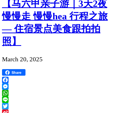
【马六甲亲子游｜3天2夜
海
慢慢走 慢慢hea 行程之旅
景
住
— 住宿景点美食跟拍拍
宿】
Sunrise
照】
Gurney
12
Published
March 20, 2025
楼/
date
一
Share
晚
8
Facebook
Messenger
个
WhatsApp
人，
Line
人
Twitter