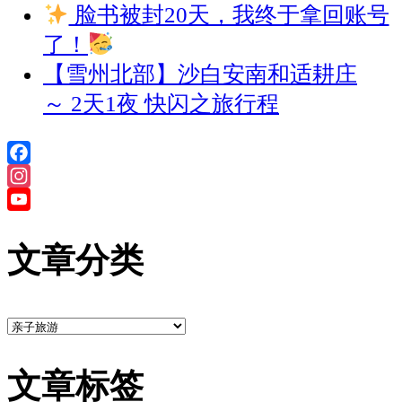
脸书被封20天，我终于拿回账号
了！
【雪州北部】沙白安南和适耕庄
～ 2天1夜 快闪之旅行程
Facebook
Instagram
YouTube
Channel
文章分类
文
章
文章标签
分