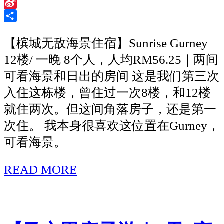
Twitter
用
Sina
Weibo
Share
蚕
【槟城无敌海景住宿】Sunrise Gurney
茧
12楼/ 一晚 8个人，人均RM56.25｜两间
宝
可看海景和日出的房间 这是我们第三次
宝
入住这栋楼，曾住过一次8楼，和12楼
做
就住两次。但这间角落房子，还是第一
书
次住。 我本身很喜欢这位置在Gurney，
签
可看海景。
READ MORE
【槟
城
无
敌