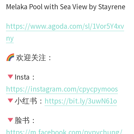
Melaka Pool with Sea View by Stayrene
https://www.agoda.com/sl/1Vor5Y4xv
ny
欢迎关注：
Insta：
https://instagram.com/cpycpymoos
小红书：
https://bit.ly/3uwN61o
脸书：
https://m.facebook.com/pypychung/