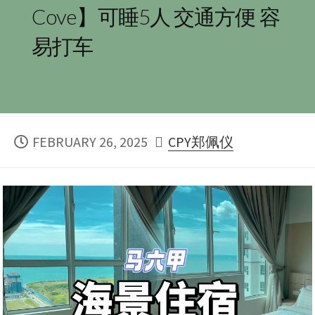
Cove】可睡5人 交通方便 容
易打车
PUBLISHED
AUTHOR
FEBRUARY 26, 2025
CPY郑佩仪
DATE