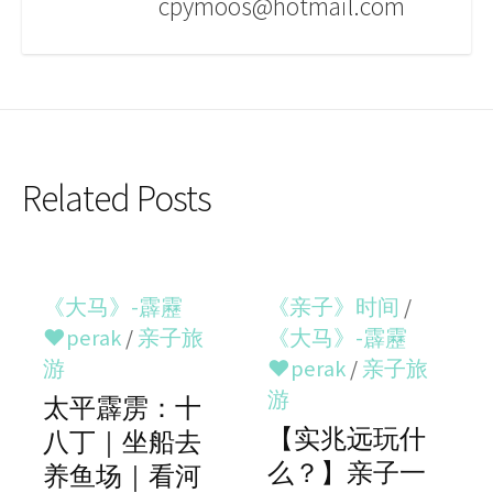
cpymoos@hotmail.com
Related Posts
《大马》-霹靂
《亲子》时间
/
♥perak
/
亲子旅
《大马》-霹靂
游
♥perak
/
亲子旅
游
太平霹雳：十
【实兆远玩什
八丁｜坐船去
么？】亲子一
养鱼场｜看河