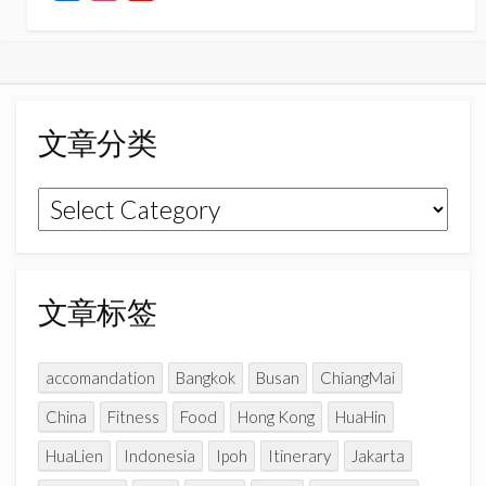
a
n
o
c
s
u
e
t
T
b
a
u
o
g
b
文章分类
o
r
e
k
a
C
文
m
h
章
a
n
分
n
类
文章标签
e
l
accomandation
Bangkok
Busan
ChiangMai
China
Fitness
Food
Hong Kong
HuaHin
HuaLien
Indonesia
Ipoh
Itinerary
Jakarta