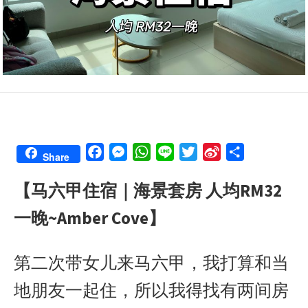
F
M
W
L
T
S
S
Share
a
e
h
i
w
i
h
【马六甲住宿｜海景套房 人均RM32
c
s
a
n
i
n
a
e
s
t
e
t
a
r
一晚~Amber Cove】
b
e
s
t
W
e
o
n
A
e
e
第二次带女儿来马六甲，我打算和当
o
g
p
r
i
k
e
p
b
地朋友一起住，所以我得找有两间房
r
o