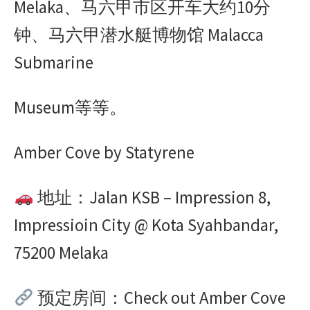
Melaka、马六甲市区开车大约10分
钟、马六甲潜水艇博物馆 Malacca
Submarine
Museum等等。
Amber Cove by Statyrene
地址：Jalan KSB – Impression 8,
Impressioin City @ Kota Syahbandar,
75200 Melaka
预定房间：Check out Amber Cove