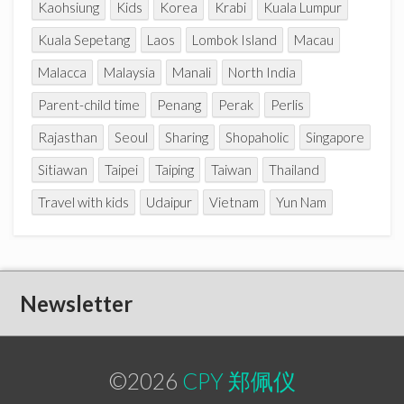
Kaohsiung
Kids
Korea
Krabi
Kuala Lumpur
Kuala Sepetang
Laos
Lombok Island
Macau
Malacca
Malaysia
Manali
North India
Parent-child time
Penang
Perak
Perlis
Rajasthan
Seoul
Sharing
Shopaholic
Singapore
Sitiawan
Taipei
Taiping
Taiwan
Thailand
Travel with kids
Udaipur
Vietnam
Yun Nam
Newsletter
©2026
CPY 郑佩仪