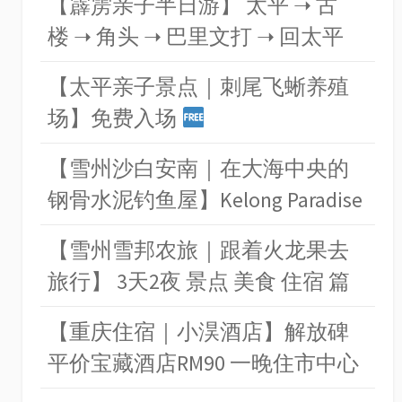
【霹雳亲子半日游】 太平 ➝ 古
楼 ➝ 角头 ➝ 巴里文打 ➝ 回太平
【太平亲子景点｜刺尾飞蜥养殖
场】免费入场
【雪州沙白安南｜在大海中央的
钢骨水泥钓鱼屋】Kelong Paradise
【雪州雪邦农旅｜跟着火龙果去
旅行】 3天2夜 景点 美食 住宿 篇
【重庆住宿｜小淏酒店】解放碑
平价宝藏酒店RM90 一晚住市中心