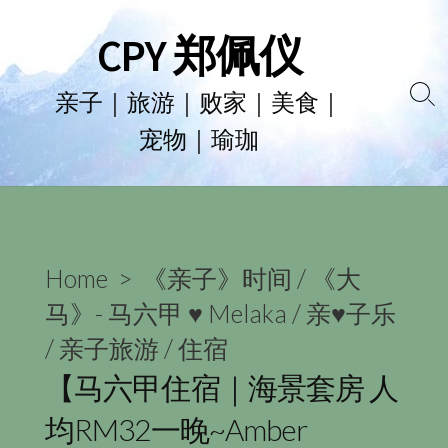
Skip
CPY 郑佩仪
to
content
亲子｜旅游｜败家｜美食｜
Se
宠物｜瑜珈
To
Home
>
《亲子》时间
/
《大
马》- 马六甲 ♥ Melaka
/
亲♥子乐
/
亲子旅游
/
住宿
【马六甲住宿｜海景套房 人
均RM32一晚~Amber