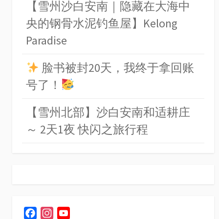
【雪州沙白安南｜隐藏在大海中
央的钢骨水泥钓鱼屋】Kelong
Paradise
脸书被封20天，我终于拿回账
号了！
【雪州北部】沙白安南和适耕庄
～ 2天1夜 快闪之旅行程
F
I
Y