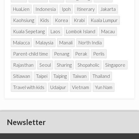
HuaLien
Indonesia
Ipoh
Itinerary
Jakarta
Kaohsiung
Kids
Korea
Krabi
Kuala Lumpur
Kuala Sepetang
Laos
Lombok Island
Macau
Malacca
Malaysia
Manali
North India
Parent-child time
Penang
Perak
Perlis
Rajasthan
Seoul
Sharing
Shopaholic
Singapore
Sitiawan
Taipei
Taiping
Taiwan
Thailand
Travel with kids
Udaipur
Vietnam
Yun Nam
Newsletter