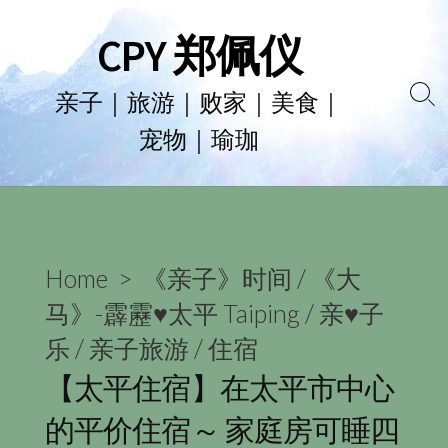
Skip
CPY 郑佩仪
to
content
亲子｜旅游｜败家｜美食｜
Se
宠物｜瑜珈
To
Home
>
《亲子》时间
/
《大
马》-霹靂♥太平 Taiping
/
亲♥子
乐
/
亲子旅游
/
住宿
【太平住宿】在太平市中心
的平价住宿～ 家庭房可睡四