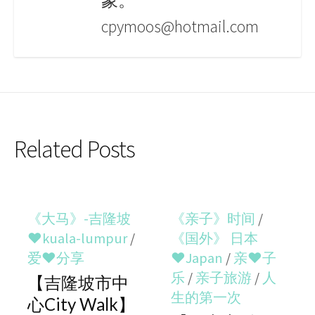
象。
cpymoos@hotmail.com
Related Posts
《大马》-吉隆坡
《亲子》时间
/
♥kuala-lumpur
/
《国外》 日本
爱♥分享
♥Japan
/
亲♥子
乐
/
亲子旅游
/
人
【吉隆坡市中
生的第一次
心City Walk】