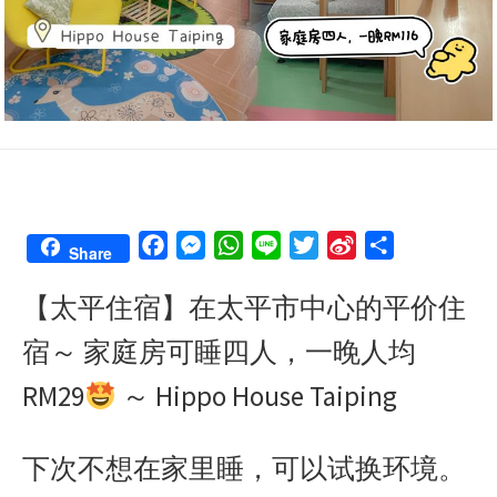
F
M
W
L
T
S
S
Share
a
e
h
i
w
i
h
【太平住宿】在太平市中心的平价住
c
s
a
n
i
n
a
e
s
t
e
t
a
r
宿～ 家庭房可睡四人，一晚人均
b
e
s
t
W
e
o
n
A
e
e
RM29
～ Hippo House Taiping
o
g
p
r
i
k
e
p
b
下次不想在家里睡，可以试换环境。
r
o