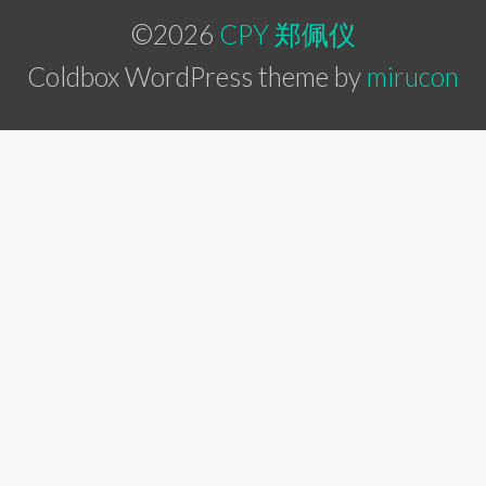
©2026
CPY 郑佩仪
Coldbox WordPress theme by
mirucon