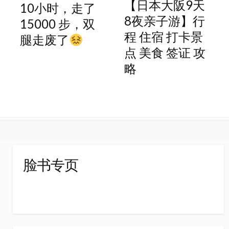
【日本大阪9天
10小时，走了
8夜亲子游】行
15000 步，双
程 住宿 打卡景
腿走废了
点 美食 签证 攻
略
脸书专页