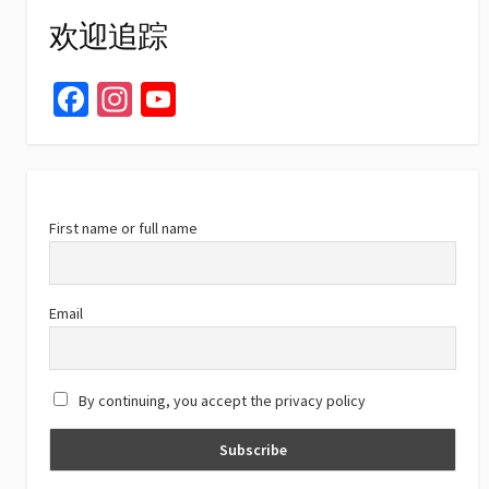
欢迎追踪
Fa
In
Yo
ce
st
u
b
ag
T
o
ra
u
o
m
b
First name or full name
k
e
C
Email
h
a
By continuing, you accept the privacy policy
n
n
el