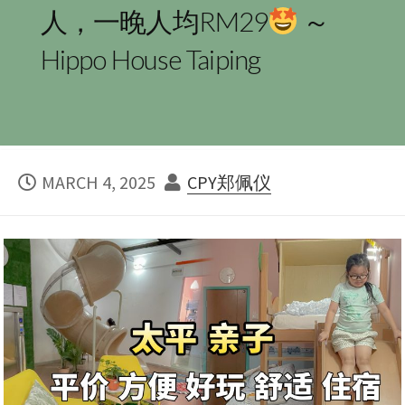
人，一晚人均RM29
～
Hippo House Taiping
PUBLISHED
AUTHOR
MARCH 4, 2025
CPY郑佩仪
DATE