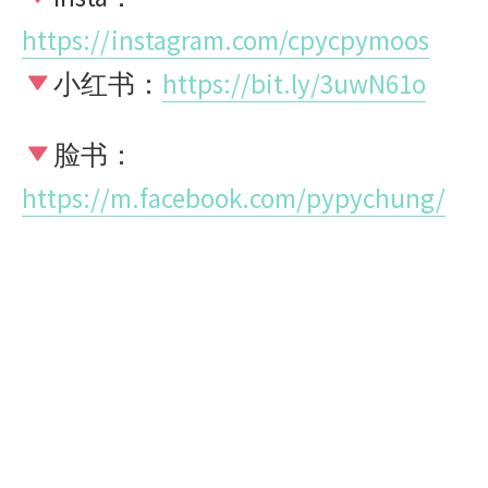
https://instagram.com/cpycpymoos
小红书：
https://bit.ly/3uwN61o
脸书：
https://m.facebook.com/pypychung/