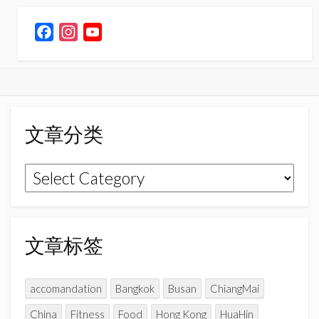
F
I
Y
a
n
o
c
s
u
e
t
T
b
a
u
o
g
b
文章分类
o
r
e
k
a
C
文
m
h
章
a
n
分
n
类
文章标签
e
l
accomandation
Bangkok
Busan
ChiangMai
China
Fitness
Food
Hong Kong
HuaHin