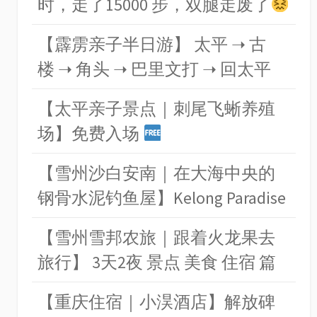
时，走了15000 步，双腿走废了
【霹雳亲子半日游】 太平 ➝ 古
楼 ➝ 角头 ➝ 巴里文打 ➝ 回太平
【太平亲子景点｜刺尾飞蜥养殖
场】免费入场
【雪州沙白安南｜在大海中央的
钢骨水泥钓鱼屋】Kelong Paradise
【雪州雪邦农旅｜跟着火龙果去
旅行】 3天2夜 景点 美食 住宿 篇
【重庆住宿｜小淏酒店】解放碑