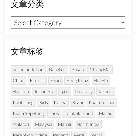
文章分类
o
r
e
k
a
C
文
m
h
章
a
n
分
n
类
文章标签
e
l
accomandation
Bangkok
Busan
ChiangMai
China
Fitness
Food
Hong Kong
HuaHin
HuaLien
Indonesia
Ipoh
Itinerary
Jakarta
Kaohsiung
Kids
Korea
Krabi
Kuala Lumpur
Kuala Sepetang
Laos
Lombok Island
Macau
Malacca
Malaysia
Manali
North India
Parent-child time
Penang
Perak
Perlis