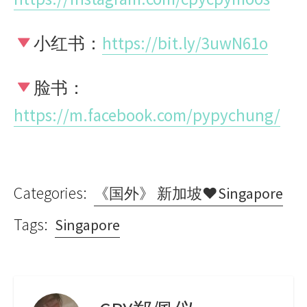
小红书：
https://bit.ly/3uwN61o
脸书：
https://m.facebook.com/pypychung/
Categories:
《国外》 新加坡♥Singapore
Tags:
Singapore