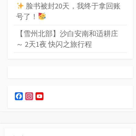
脸书被封20天，我终于拿回账
号了！
【雪州北部】沙白安南和适耕庄
～ 2天1夜 快闪之旅行程
F
I
Y
a
n
o
c
s
u
e
t
T
b
a
u
o
g
b