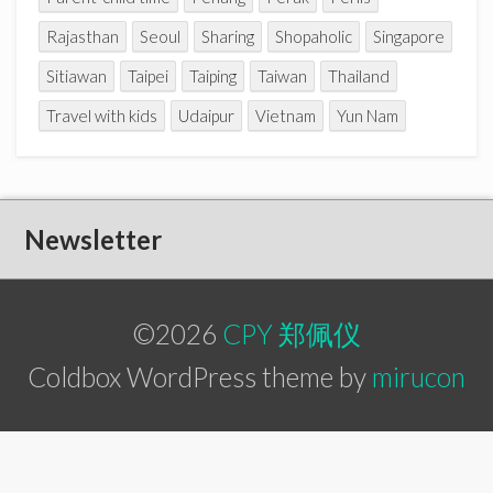
Rajasthan
Seoul
Sharing
Shopaholic
Singapore
Sitiawan
Taipei
Taiping
Taiwan
Thailand
Travel with kids
Udaipur
Vietnam
Yun Nam
Newsletter
©2026
CPY 郑佩仪
Coldbox WordPress theme by
mirucon