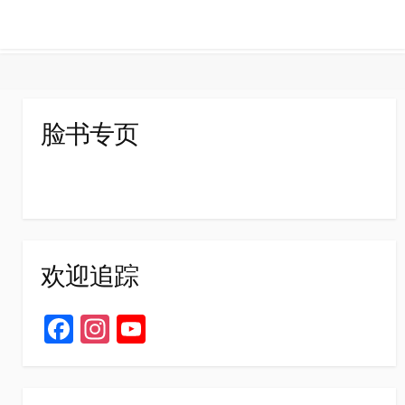
脸书专页
欢迎追踪
Fa
In
Yo
ce
st
u
b
ag
T