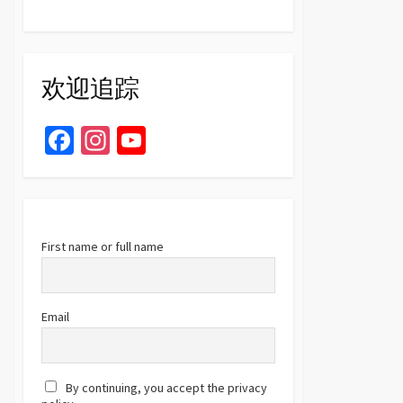
欢迎追踪
Fa
In
Yo
ce
st
u
b
ag
T
o
ra
u
o
m
b
First name or full name
k
e
C
Email
h
a
By continuing, you accept the privacy
n