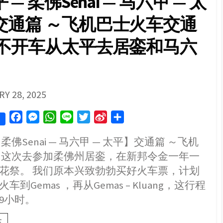
 — 柔佛Senai — 马六甲 — 太
｜
交通篇 ～飞机巴士火车交通
Hotel
Anika
Kluang】
～不开车从太平去居銮和马六
一
间
双
人
房
SHED
Y 28, 2025
才
RM142.14
F
M
W
L
T
S
S
a
e
h
i
w
i
h
 柔佛Senai — 马六甲 — 太平】交通篇 ～飞机
c
s
a
n
i
n
a
 这次去参加柔佛州居銮，在新邦令金一年一
e
s
t
e
t
a
r
b
e
s
t
W
e
花祭。 我们原本兴致勃勃买好火车票，计划
o
n
A
e
e
车到Gemas ，再从Gemas – Kluang，这行程
o
g
p
r
i
9小时。
k
e
p
b
r
o
【太
E