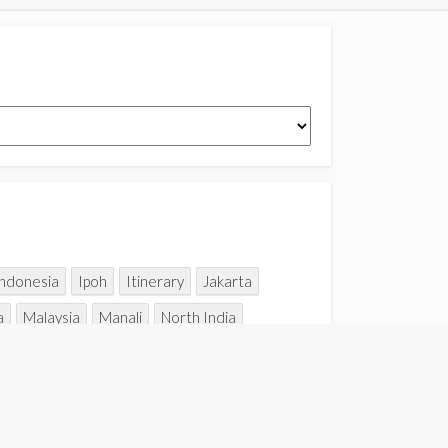
Indonesia
Ipoh
Itinerary
Jakarta
a
Malaysia
Manali
North India
Taipei
Taiping
Taiwan
Thailand