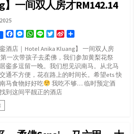
ang】一间双人房才RM142.14
3
天
2
夜
SHED
 2025
之
旅
F
M
W
L
T
S
S
｜
Senai
a
e
h
i
w
i
h
–
店｜Hotel Anika Kluang】 一间双人房
c
s
a
n
i
n
a
Kluang
2.14 第一次带孩子去柔佛，我们参加黄梨花祭
e
s
t
e
t
a
r
–
Simpang
b
e
s
t
W
e
居銮多逗留一晚。我们想见识南马。从北马
Renggam
o
n
A
e
e
交通不方便，花在路上的时间长。希望ets 快
o
g
p
r
i
南马食物好好吃
我吃不够… 临时预定酒
k
e
p
b
找到这间平靓正的酒店
r
o
【柔
E
佛
居
銮
酒
店