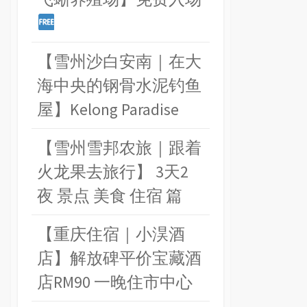
【雪州沙白安南｜在大
海中央的钢骨水泥钓鱼
屋】Kelong Paradise
【雪州雪邦农旅｜跟着
火龙果去旅行】 3天2
夜 景点 美食 住宿 篇
【重庆住宿｜小淏酒
店】解放碑平价宝藏酒
店RM90 一晚住市中心