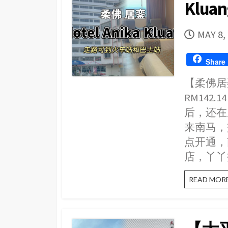
Klu
PUBLI
MAY 8,
DATE
Share
【柔佛居銮酒
RM14
后，还在
来南马，
点开通，
店，丫丫
READ MOR