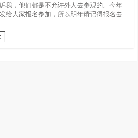
通
o
n
A
e
e
诉我，他们都是不允许外人去参观的。今年
篇
o
g
p
r
i
发给大家报名参加，所以明年请记得报名去
～
k
e
p
b
不
开
r
o
车
从
【柔
E
太
佛
平
州
去
Simpang
居
Renggam
銮
：
和
黄
马
梨
六
花
甲
祭】
第
一
次
参
加
马
来
西