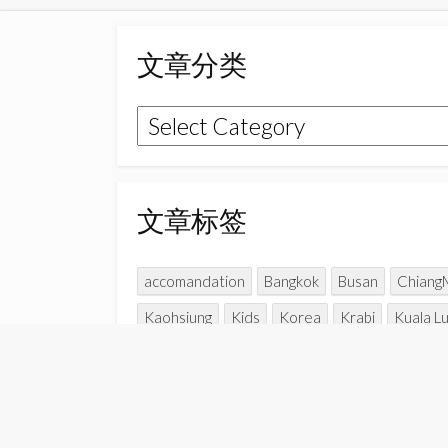
文章分类
文
章
分
类
文章标签
accomandation
Bangkok
Busan
Chiang
Kaohsiung
Kids
Korea
Krabi
Kuala L
Parent-child time
Penang
Perak
Perlis
Travel with kids
Udaipur
Vietnam
Yun 