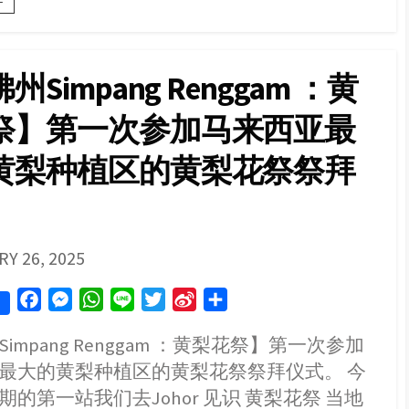
平
—
柔
佛
州Simpang Renggam ：黄
Senai
—
祭】第一次参加马来西亚最
马
六
甲
黄梨种植区的黄梨花祭祭拜
—
太
。
平】
交
通
SHED
Y 26, 2025
篇
～
飞
F
M
W
L
T
S
S
机
a
e
h
i
w
i
h
巴
impang Renggam ：黄梨花祭】第一次参加
士
c
s
a
n
i
n
a
火
最大的黄梨种植区的黄梨花祭祭拜仪式。 今
e
s
t
e
t
a
r
车
b
e
s
t
W
e
期的第一站我们去Johor 见识 黄梨花祭 当地
交