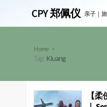
Skip
CPY 郑佩仪
to
亲子｜
content
Home
>
Tag:
Kluang
【柔
｜ Sen