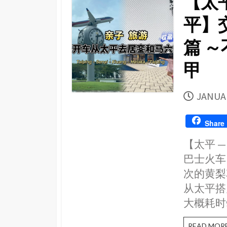
【太平
平】
篇 
甲
PUBLI
JANUAR
DATE
Share
【太平 —
巴士火车
次的黄梨
从太平搭火
大概耗时
READ MOR