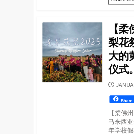
【柔佛
梨花
大的
仪式
PUBLI
JANUAR
DATE
Share
【柔佛州S
马来西亚
年学校假