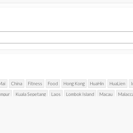
Mai
China
Fitness
Food
Hong Kong
HuaHin
HuaLien
umpur
Kuala Sepetang
Laos
Lombok Island
Macau
Malacc
Rajasthan
Seoul
Sharing
Shopaholic
Singapore
Sitiawan
Nam