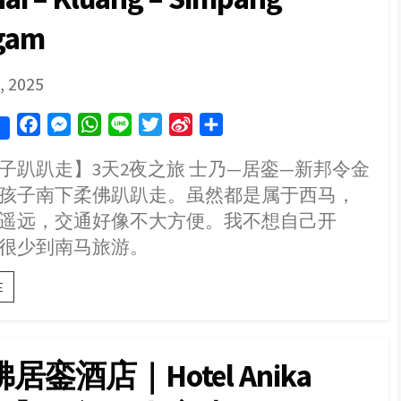
gam
SHED
, 2025
F
M
W
L
T
S
S
a
e
h
i
w
i
h
子趴趴走】3天2夜之旅 士乃—居銮—新邦令金
c
s
a
n
i
n
a
孩子南下柔佛趴趴走。虽然都是属于西马，
e
s
t
e
t
a
r
b
e
s
t
W
e
遥远，交通好像不大方便。我不想自己开
o
n
A
e
e
很少到南马旅游。
o
g
p
r
i
【柔
k
e
p
b
E
佛
r
o
亲
子
趴
居銮酒店｜Hotel Anika
趴
走】