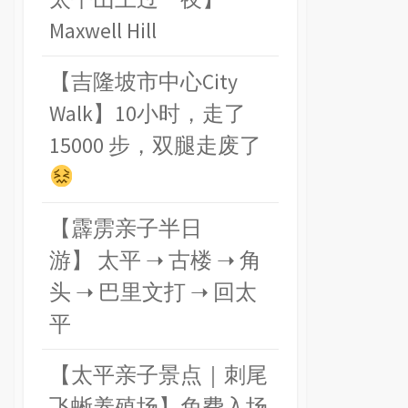
Maxwell Hill
【吉隆坡市中心City
Walk】10小时，走了
15000 步，双腿走废了
【霹雳亲子半日
游】 太平 ➝ 古楼 ➝ 角
头 ➝ 巴里文打 ➝ 回太
平
【太平亲子景点｜刺尾
飞蜥养殖场】免费入场