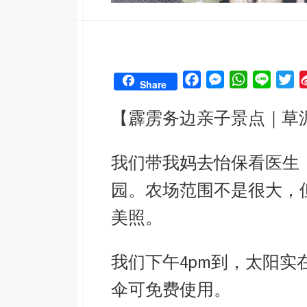
F
M
W
L
T
Share
a
e
h
i
w
【霹雳务边亲子景点｜草泥马主题
c
s
a
n
i
e
s
t
e
t
b
e
s
t
我们带我妈去怡保看医生
o
n
A
e
园。农场范围不是很大，
o
g
p
r
k
e
p
美照。
r
我们下午4pm到，太阳实
伞可免费使用。