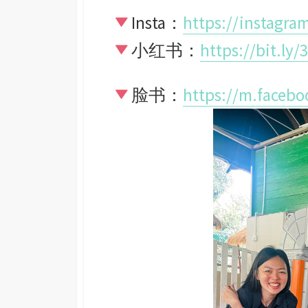
Insta：
https://instagr
小红书：
https://bit.ly
脸书：
https://m.faceb