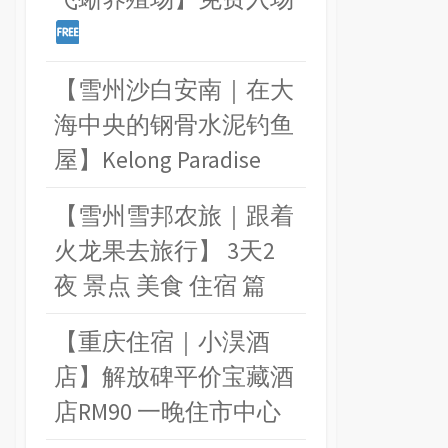
【雪州沙白安南｜在大
海中央的钢骨水泥钓鱼
屋】Kelong Paradise
【雪州雪邦农旅｜跟着
火龙果去旅行】 3天2
夜 景点 美食 住宿 篇
【重庆住宿｜小淏酒
店】解放碑平价宝藏酒
店RM90 一晚住市中心