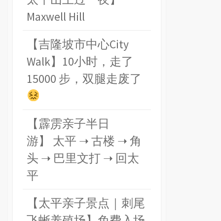
Maxwell Hill
【吉隆坡市中心City
Walk】10小时，走了
15000 步，双腿走废了
【霹雳亲子半日
游】 太平 ➝ 古楼 ➝ 角
头 ➝ 巴里文打 ➝ 回太
平
【太平亲子景点｜刺尾
飞蜥养殖场】免费入场