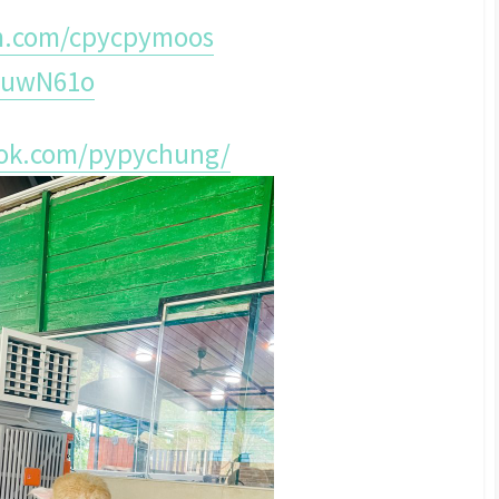
am.com/cpycpymoos
/3uwN61o
ook.com/pypychung/