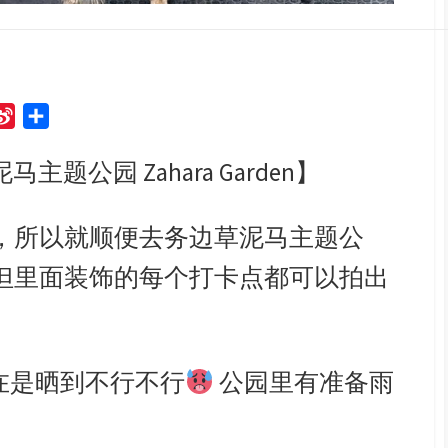
S
S
i
h
公园 Zahara Garden】
n
a
a
r
W
e
，所以就顺便去务边草泥马主题公
e
但里面装饰的每个打卡点都可以拍出
i
b
o
在是晒到不行不行
公园里有准备雨