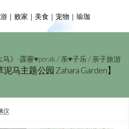
旅游｜败家｜美食｜宠物｜瑜珈
马》-霹靂♥perak
/
亲♥子乐
/
亲子旅游
主题公园 Zahara Garden】
OR
郑佩仪