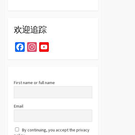
欢迎追踪
Fa
In
Yo
ce
st
u
b
ag
T
o
ra
u
o
m
b
First name or full name
k
e
C
Email
h
a
By continuing, you accept the privacy
n