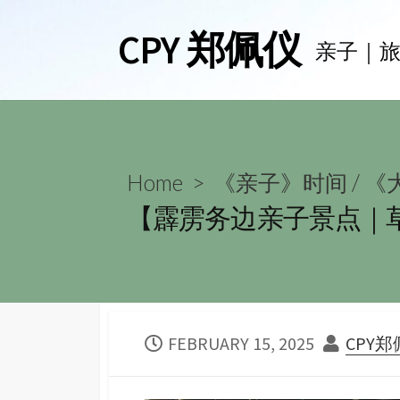
Skip
CPY 郑佩仪
to
亲子｜
content
Home
>
《亲子》时间
/
《大
【霹雳务边亲子景点｜草泥马
PUBLISHED
AUTH
FEBRUARY 15, 2025
CPY
DATE