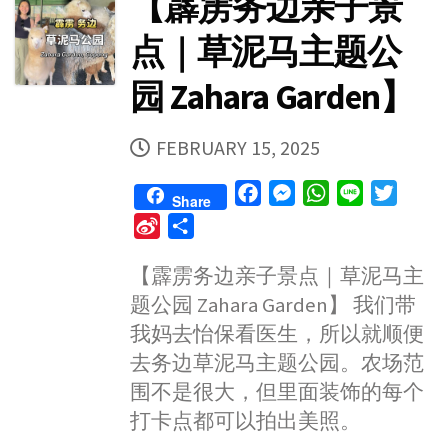
【霹雳务边亲子景
点｜草泥马主题公
园 Zahara Garden】
PUBLISHED
FEBRUARY 15, 2025
DATE
F
M
W
L
T
Share
a
e
h
i
w
S
S
c
s
a
n
i
i
h
e
s
t
e
t
【霹雳务边亲子景点｜草泥马主
n
a
b
e
s
t
题公园 Zahara Garden】 我们带
a
r
o
n
A
e
W
e
我妈去怡保看医生，所以就顺便
o
g
p
r
e
去务边草泥马主题公园。农场范
k
e
p
i
围不是很大，但里面装饰的每个
r
b
打卡点都可以拍出美照。
o