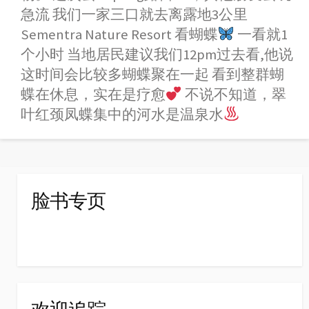
o
n
A
e
e
急流 我们一家三口就去离露地3公里
o
g
p
r
i
Sementra Nature Resort 看蝴蝶
一看就1
k
e
p
b
个小时 当地居民建议我们12pm过去看,他说
r
o
这时间会比较多蝴蝶聚在一起 看到整群蝴
蝶在休息，实在是疗愈
不说不知道，翠
叶红颈凤蝶集中的河水是温泉水
脸书专页