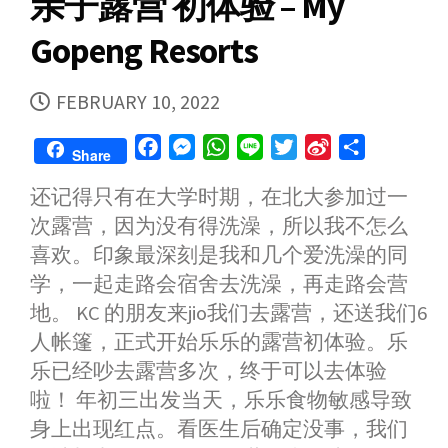
亲子露营 初体验 – My
k
e
p
b
r
o
Gopeng Resorts
PUBLISHED
FEBRUARY 10, 2022
DATE
F
M
W
L
T
S
S
Share
a
e
h
i
w
i
h
还记得只有在大学时期，在北大参加过一
c
s
a
n
i
n
a
次露营，因为没有得洗澡，所以我不怎么
e
s
t
e
t
a
r
b
e
s
t
W
e
喜欢。印象最深刻是我和几个爱洗澡的同
o
n
A
e
e
学，一起走路会宿舍去洗澡，再走路会营
o
g
p
r
i
地。 KC 的朋友来jio我们去露营，还送我们6
k
e
p
b
人帐篷，正式开始乐乐的露营初体验。乐
r
o
乐已经吵去露营多次，终于可以去体验
啦！ 年初三出发当天，乐乐食物敏感导致
身上出现红点。看医生后确定没事，我们