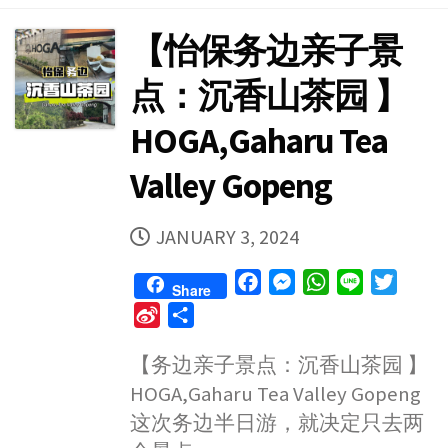
【怡保务边亲子景
点：沉香山茶园 】
HOGA,Gaharu Tea
Valley Gopeng
PUBLISHED
JANUARY 3, 2024
DATE
F
M
W
L
T
Share
a
e
h
i
w
S
S
c
s
a
n
i
i
h
e
s
t
e
t
【务边亲子景点：沉香山茶园 】
n
a
b
e
s
t
HOGA,Gaharu Tea Valley Gopeng
a
r
o
n
A
e
W
e
这次务边半日游，就决定只去两
o
g
p
r
e