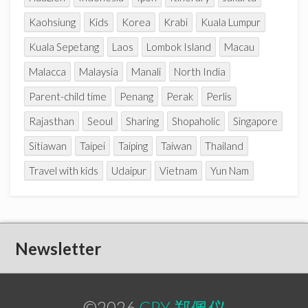
Kaohsiung
Kids
Korea
Krabi
Kuala Lumpur
Kuala Sepetang
Laos
Lombok Island
Macau
Malacca
Malaysia
Manali
North India
Parent-child time
Penang
Perak
Perlis
Rajasthan
Seoul
Sharing
Shopaholic
Singapore
Sitiawan
Taipei
Taiping
Taiwan
Thailand
Travel with kids
Udaipur
Vietnam
Yun Nam
Newsletter
©2026
CPY 郑佩仪