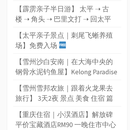
【霹雳亲子半日游】 太平 ➝ 古
楼 ➝ 角头 ➝ 巴里文打 ➝ 回太平
【太平亲子景点｜刺尾飞蜥养殖
场】免费入场
【雪州沙白安南｜在大海中央的
钢骨水泥钓鱼屋】Kelong Paradise
【雪州雪邦农旅｜跟着火龙果去
旅行】 3天2夜 景点 美食 住宿 篇
【重庆住宿｜小淏酒店】解放碑
平价宝藏酒店RM90 一晚住市中心