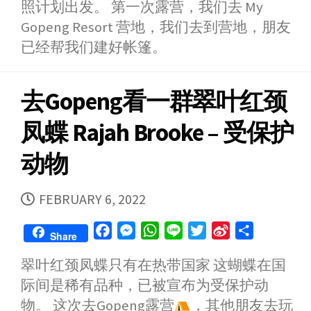
照计划出发。 第一次露营，我们去 My
Gopeng Resort 营地，我们去到营地，朋友
已经帮我们建好帐篷。
去Gopeng看一群翠叶红颈
凤蝶 Rajah Brooke – 受保护
动物
PUBLISHED
FEBRUARY 6, 2022
DATE
F
M
W
L
T
S
S
Share
a
e
h
i
w
i
h
翠叶红颈凤蝶只有在热带国家 这蝴蝶在国
c
s
a
n
i
n
a
际间是稀有品种，已被宣布为受保护动
e
s
t
e
t
a
r
b
e
s
t
W
e
物。 这次去Gopeng露营
，其他朋友去玩