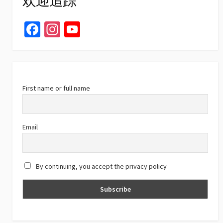
欢迎追踪
Fa
In
Yo
ce
st
u
b
ag
T
o
ra
u
o
m
b
First name or full name
k
e
C
Email
h
a
By continuing, you accept the privacy policy
n
n
el