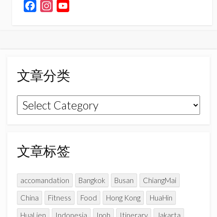
F
I
Y
a
n
o
c
s
u
e
t
T
b
a
u
o
g
b
文章分类
o
r
e
k
a
C
文
m
h
章
a
n
分
n
类
文章标签
e
l
accomandation
Bangkok
Busan
ChiangMai
China
Fitness
Food
Hong Kong
HuaHin
HuaLien
Indonesia
Ipoh
Itinerary
Jakarta