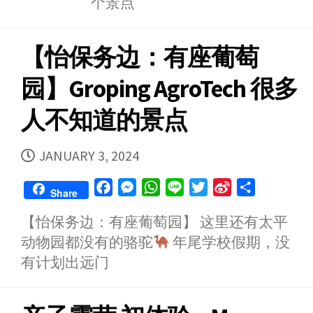
个景点
k
e
p
i
r
b
【怡保务边：有座葡萄
o
园】Groping AgroTech 很多
人不知道的景点
PUBLISHED
JANUARY 3, 2024
DATE
F
M
W
L
T
S
S
Share
a
e
h
i
w
i
h
【怡保务边：有座葡萄园】 这里还有太平
c
s
a
n
i
n
a
动物园都没有的骆驼
年尾学校假期，没
e
s
t
e
t
a
r
b
e
s
t
W
e
有计划出远门
o
n
A
e
e
o
g
p
r
i