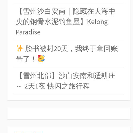
【雪州沙白安南｜隐藏在大海中
央的钢骨水泥钓鱼屋】Kelong
Paradise
脸书被封20天，我终于拿回账
号了！
【雪州北部】沙白安南和适耕庄
～ 2天1夜 快闪之旅行程