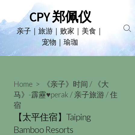
Skip
CPY 郑佩仪
to
content
亲子｜旅游｜败家｜美食｜
Se
宠物｜瑜珈
To
Home
>
《亲子》时间
/
《大
马》-霹靂♥perak
/
亲子旅游
/
住
宿
【太平住宿】Taiping
Bamboo Resorts