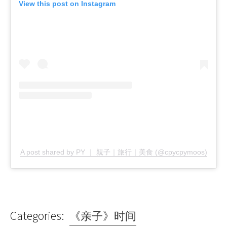
View this post on Instagram
A post shared by PY ｜ 親子｜旅行｜美食 (@cpycpymoos)
Categories:
《亲子》时间