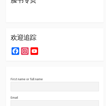
欢迎追踪
Fa
In
Yo
ce
st
u
b
ag
T
o
ra
u
o
m
b
First name or full name
k
e
C
Email
h