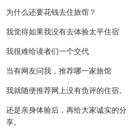
o
n
A
e
e
为什么还要花钱去住旅馆？
o
g
p
r
i
k
e
p
b
r
o
我觉得如果我没有去体验太平住宿
我很难给读者们一个交代
当有网友问我，推荐哪一家旅馆
我就随便推荐网上没有负评的住宿。
还是亲身体验后，再给大家诚实的分
享。