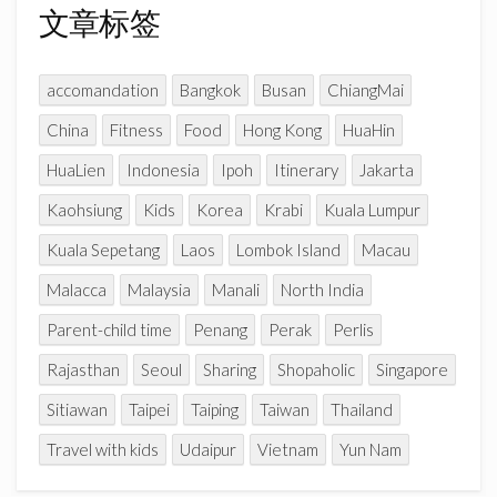
n
类
文章标签
e
l
accomandation
Bangkok
Busan
ChiangMai
China
Fitness
Food
Hong Kong
HuaHin
HuaLien
Indonesia
Ipoh
Itinerary
Jakarta
Kaohsiung
Kids
Korea
Krabi
Kuala Lumpur
Kuala Sepetang
Laos
Lombok Island
Macau
Malacca
Malaysia
Manali
North India
Parent-child time
Penang
Perak
Perlis
Rajasthan
Seoul
Sharing
Shopaholic
Singapore
Sitiawan
Taipei
Taiping
Taiwan
Thailand
Travel with kids
Udaipur
Vietnam
Yun Nam