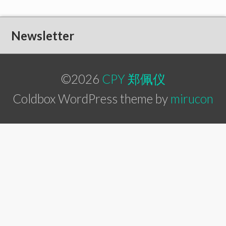
Newsletter
©2026
CPY 郑佩仪
Coldbox WordPress theme by
mirucon