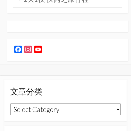
F
I
Y
a
n
o
c
s
u
e
t
T
b
a
u
o
g
b
文章分类
o
r
e
k
a
C
文
m
h
章
a
n
分