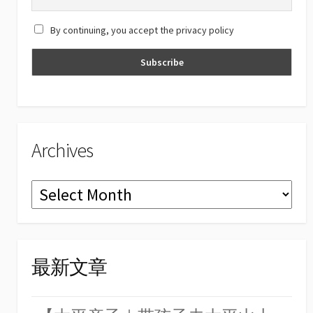
a
By continuing, you accept the privacy policy
n
n
el
Archives
Archives
最新文章