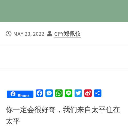
PUBLISHED
AUTHOR
MAY 23, 2022
CPY郑佩仪
DATE
F
M
W
L
T
S
S
Share
a
e
h
i
w
i
h
你一定会很好奇，我们来自太平住在
c
s
a
n
i
n
a
e
s
t
e
t
a
r
太平
b
e
s
t
W
e