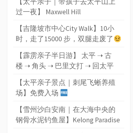
【太平亲子｜带孩子去太平山上
过一夜】 Maxwell Hill
【吉隆坡市中心City Walk】10小
时，走了15000 步，双腿走废了
【霹雳亲子半日游】 太平 ➝ 古
楼 ➝ 角头 ➝ 巴里文打 ➝ 回太平
【太平亲子景点｜刺尾飞蜥养殖
场】免费入场
【雪州沙白安南｜在大海中央的
钢骨水泥钓鱼屋】Kelong Paradise