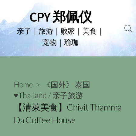
Skip
CPY 郑佩仪
to
content
亲子｜旅游｜败家｜美食｜
Se
宠物｜瑜珈
To
Home
>
《国外》 泰国
♥Thailand
/
亲子旅游
【清萊美食】Chivit Thamma
Da Coffee House