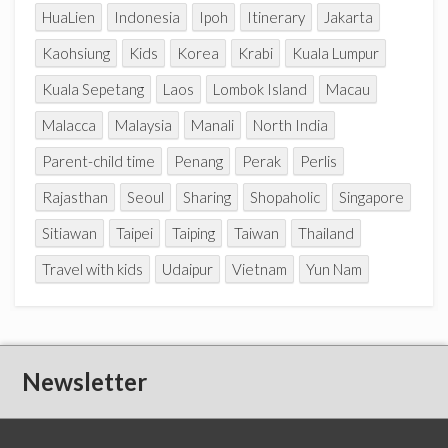
HuaLien
Indonesia
Ipoh
Itinerary
Jakarta
Kaohsiung
Kids
Korea
Krabi
Kuala Lumpur
Kuala Sepetang
Laos
Lombok Island
Macau
Malacca
Malaysia
Manali
North India
Parent-child time
Penang
Perak
Perlis
Rajasthan
Seoul
Sharing
Shopaholic
Singapore
Sitiawan
Taipei
Taiping
Taiwan
Thailand
Travel with kids
Udaipur
Vietnam
Yun Nam
Newsletter