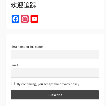
欢迎追踪
Fa
In
Yo
ce
st
u
b
ag
T
o
ra
u
o
m
b
First name or full name
k
e
C
Email
h
a
By continuing, you accept the privacy policy
n
n
el