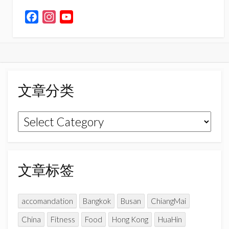
F
I
Y
a
n
o
c
s
u
e
t
T
b
a
u
o
g
b
文章分类
o
r
e
k
a
C
文
m
h
章
a
n
分
n
类
文章标签
e
l
accomandation
Bangkok
Busan
ChiangMai
China
Fitness
Food
Hong Kong
HuaHin