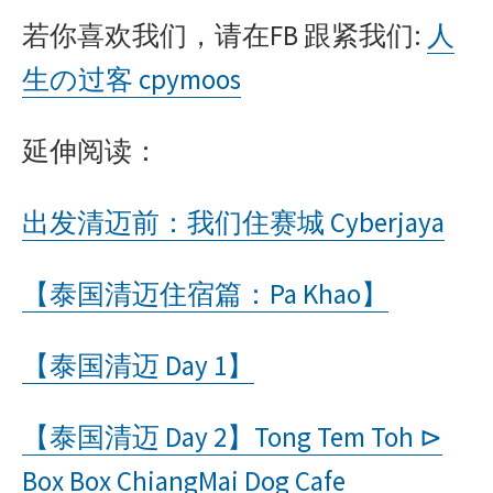
若你喜欢我们，请在FB 跟紧我们:
人
生の过客
cpymoos
延伸阅读：
出发清
迈前：我们住赛城
Cyberjaya
【泰国清
迈住宿篇：
Pa Khao
】
【泰国清
迈
Day 1
】
【泰国清
迈
Day 2
】
Tong Tem Toh
⊳
Box Box ChiangMai Dog Cafe