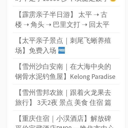
【霹雳亲子半日游】 太平 ➝ 古
楼 ➝ 角头 ➝ 巴里文打 ➝ 回太平
【太平亲子景点｜刺尾飞蜥养殖
场】免费入场
【雪州沙白安南｜在大海中央的
钢骨水泥钓鱼屋】Kelong Paradise
【雪州雪邦农旅｜跟着火龙果去
旅行】 3天2夜 景点 美食 住宿 篇
【重庆住宿｜小淏酒店】解放碑