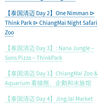
【泰国清
迈
Day 2
】
One Nimman
⊳
Think Park
⊳
ChiangMai Night Safari
Zoo
【泰国清迈 Day 3】: Nana Jungle –
Sons Pizza – ThinkPark
【泰国清迈 Day 3】ChiangMai Zoo &
Aquarium 看猫熊、企鹅和水族馆
【泰国清迈 Day 4】JingJai Market