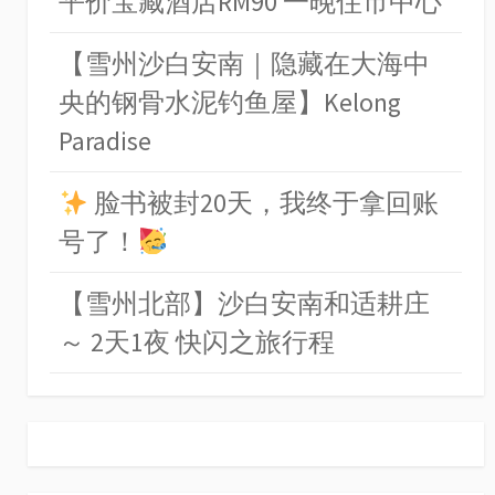
平价宝藏酒店RM90 一晚住市中心
【雪州沙白安南｜隐藏在大海中
央的钢骨水泥钓鱼屋】Kelong
Paradise
脸书被封20天，我终于拿回账
号了！
【雪州北部】沙白安南和适耕庄
～ 2天1夜 快闪之旅行程