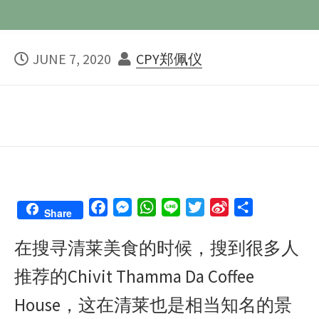
PUBLISHED
AUTHOR
JUNE 7, 2020
CPY郑佩仪
DATE
F
M
W
L
T
S
S
Share
a
e
h
i
w
i
h
在搜寻清莱美食的时候，搜到很多人
c
s
a
n
i
n
a
e
s
t
e
t
a
r
推荐的Chivit Thamma Da Coffee
b
e
s
t
W
e
o
n
A
e
e
House，这在清莱也是相当知名的景
o
g
p
r
i