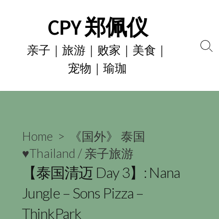
Skip
CPY 郑佩仪
to
content
亲子｜旅游｜败家｜美食｜
Se
宠物｜瑜珈
To
Home
>
《国外》 泰国
♥Thailand
/
亲子旅游
【泰国清迈 Day 3】: Nana
Jungle – Sons Pizza –
ThinkPark