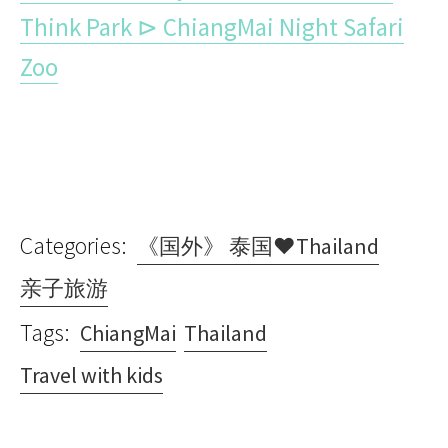
Think Park ⊳ ChiangMai Night Safari
Zoo
Categories:
《国外》 泰国♥Thailand
亲子旅游
Tags:
ChiangMai
Thailand
Travel with kids