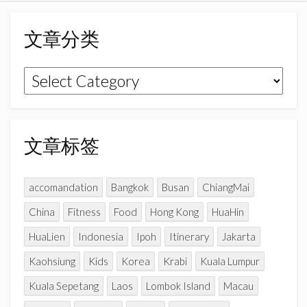
b
a
u
o
g
b
文章分类
o
r
e
k
a
C
文
m
h
章
a
n
分
n
类
文章标签
e
l
accomandation
Bangkok
Busan
ChiangMai
China
Fitness
Food
Hong Kong
HuaHin
HuaLien
Indonesia
Ipoh
Itinerary
Jakarta
Kaohsiung
Kids
Korea
Krabi
Kuala Lumpur
Kuala Sepetang
Laos
Lombok Island
Macau