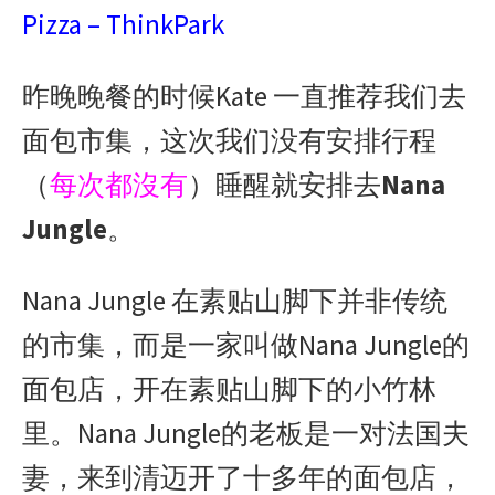
o
n
A
e
e
Pizza – ThinkPark
o
g
p
r
i
k
e
p
b
昨晚晚餐的时候Kate 一直推荐我们去
r
o
面包市集，这次我们没有安排行程
（
每次都沒有
）睡醒就安排去
Nana
Jungle
。
Nana Jungle 在素贴山脚下并非传统
的市集，而是一家叫做Nana Jungle的
面包店，开在素贴山脚下的小竹林
里。Nana Jungle的老板是一对法国夫
妻，来到清迈开了十多年的面包店，