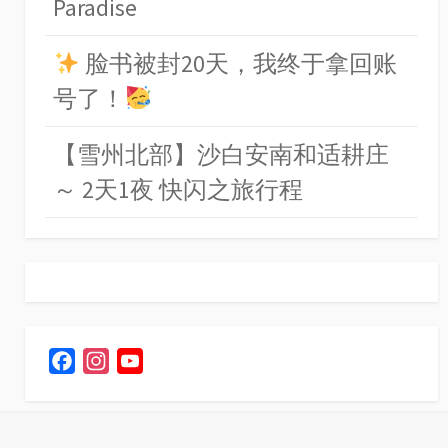
Paradise
脸书被封20天，我终于拿回账
号了！
【雪州北部】沙白安南和适耕庄
～ 2天1夜 快闪之旅行程
F
I
Y
a
n
o
c
s
u
e
t
T