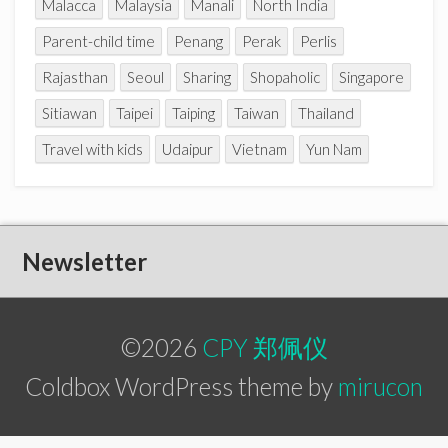
Malacca
Malaysia
Manali
North India
Parent-child time
Penang
Perak
Perlis
Rajasthan
Seoul
Sharing
Shopaholic
Singapore
Sitiawan
Taipei
Taiping
Taiwan
Thailand
Travel with kids
Udaipur
Vietnam
Yun Nam
Newsletter
©2026
CPY 郑佩仪
Coldbox WordPress theme by
mirucon