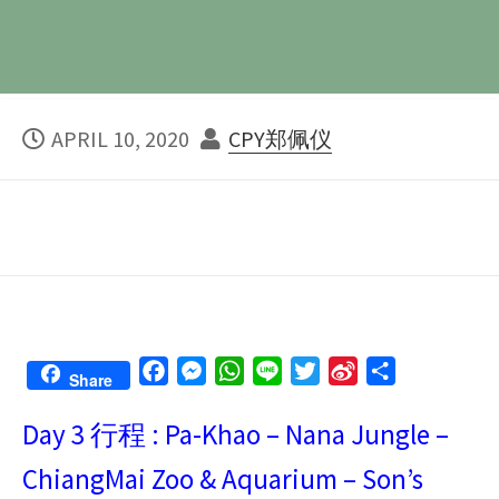
PUBLISHED
AUTHOR
APRIL 10, 2020
CPY郑佩仪
DATE
F
M
W
L
T
S
S
Share
a
e
h
i
w
i
h
Day 3 行程 : Pa-Khao – Nana Jungle –
c
s
a
n
i
n
a
e
s
t
e
t
a
r
ChiangMai Zoo & Aquarium – Son’s
b
e
s
t
W
e