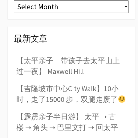
Archives
最新文章
【太平亲子｜带孩子去太平山上
过一夜】 Maxwell Hill
【吉隆坡市中心City Walk】10小
时，走了15000 步，双腿走废了
【霹雳亲子半日游】 太平 ➝ 古
楼 ➝ 角头 ➝ 巴里文打 ➝ 回太平