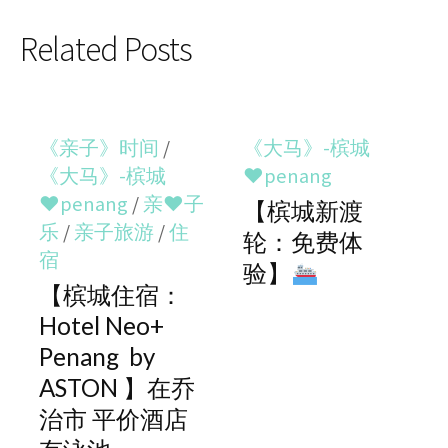
Related Posts
《亲子》时间
/
《大马》-槟城
《大马》-槟城
♥penang
♥penang
/
亲♥子
【槟城新渡
乐
/
亲子旅游
/
住
轮：免费体
宿
验】
【槟城住宿：
Hotel Neo+
Penang by
ASTON 】在乔
治市 平价酒店