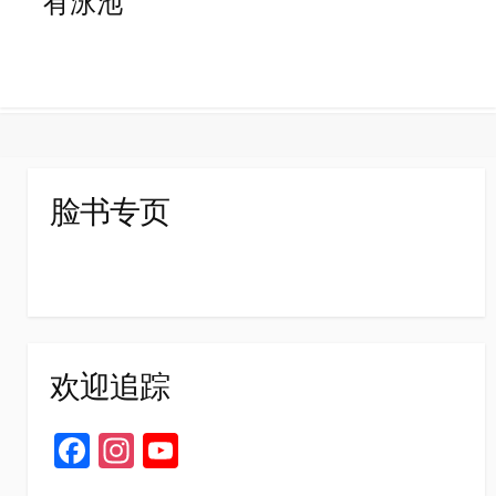
有泳池
脸书专页
欢迎追踪
Fa
In
Yo
ce
st
u