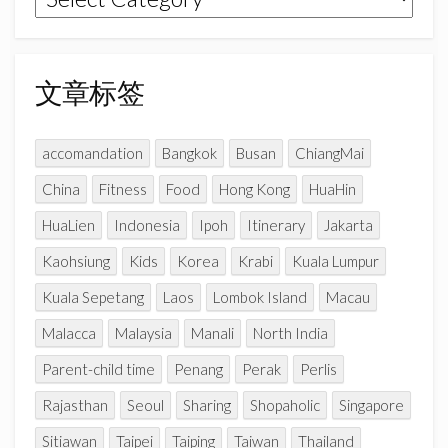
m
h
章
a
n
分
n
类
文章标签
e
l
accomandation
Bangkok
Busan
ChiangMai
China
Fitness
Food
Hong Kong
HuaHin
HuaLien
Indonesia
Ipoh
Itinerary
Jakarta
Kaohsiung
Kids
Korea
Krabi
Kuala Lumpur
Kuala Sepetang
Laos
Lombok Island
Macau
Malacca
Malaysia
Manali
North India
Parent-child time
Penang
Perak
Perlis
Rajasthan
Seoul
Sharing
Shopaholic
Singapore
Sitiawan
Taipei
Taiping
Taiwan
Thailand