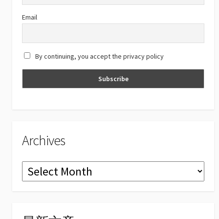
C
Email
h
a
By continuing, you accept the privacy policy
n
n
el
Archives
Archives