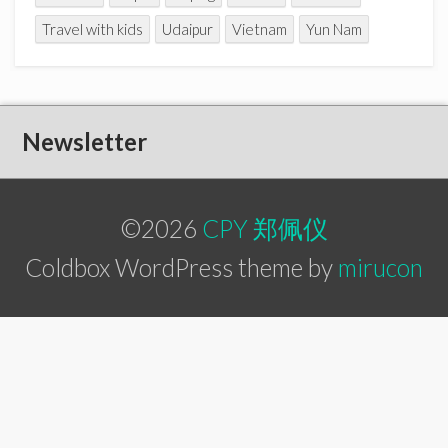
Travel with kids
Udaipur
Vietnam
Yun Nam
Newsletter
©2026
CPY 郑佩仪
Coldbox WordPress theme by
mirucon