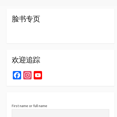
脸书专页
欢迎追踪
Fa
In
Yo
ce
st
u
b
ag
T
o
ra
u
o
m
b
First name or full name
k
e