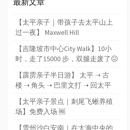
最新文章
【太平亲子｜带孩子去太平山上
过一夜】 Maxwell Hill
【吉隆坡市中心City Walk】10小
时，走了15000 步，双腿走废了😖
【霹雳亲子半日游】 太平 ➝ 古
楼 ➝ 角头 ➝ 巴里文打 ➝ 回太平
【太平亲子景点｜刺尾飞蜥养殖
场】免费入场 🆓
【雪州沙白安南｜在大海中央的