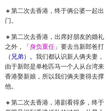
r
o
🔸第二次去香港，终于俩公婆一起出
门。
🔸第二次去香港，出席好朋友的婚礼
之外，「
身负重任
」要去当新郎爸打
（兄弟）。
我们都认识新人俩夫妻，
由于新郎是单枪匹马一个人从台湾来
香港娶新娘，所以我们俩夫妻得去撑
他。
🔸第二次去香港，港剧看得多，终于