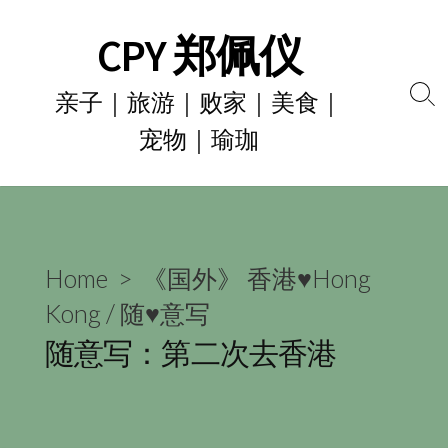
Skip
CPY 郑佩仪
to
content
亲子｜旅游｜败家｜美食｜
Se
宠物｜瑜珈
To
Home
>
《国外》 香港♥Hong
Kong
/
随♥意写
随意写：第二次去香港