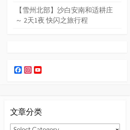
【雪州北部】沙白安南和适耕庄
～ 2天1夜 快闪之旅行程
F
I
Y
a
n
o
c
s
u
e
t
T
b
a
u
o
g
b
文章分类
o
r
e
k
a
C
文