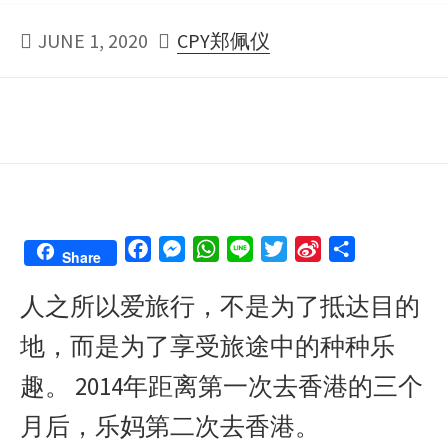
PUBLISHED
AUTHOR
JUNE 1, 2020
CPY郑佩仪
DATE
F
M
W
L
T
S
S
Share
a
e
h
i
w
i
h
人之所以爱旅行，不是为了抵达目的
c
s
a
n
i
n
a
e
s
t
e
t
a
r
地，而是为了享受旅途中的种种乐
b
e
s
t
W
e
o
n
A
e
e
趣。 2014年距离第一次去香港的三个
o
g
p
r
i
月后，乐妈第二次去香港。
k
e
p
b