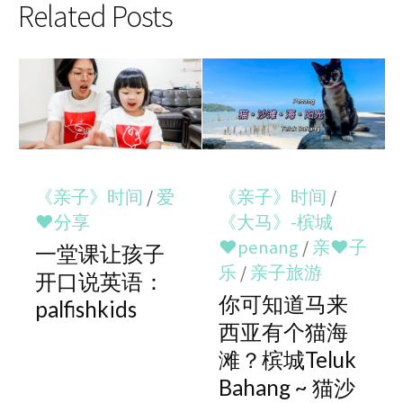
Related Posts
《亲子》时间
/
爱
《亲子》时间
/
♥分享
《大马》-槟城
♥penang
/
亲♥子
一堂课让孩子
乐
/
亲子旅游
开口说英语：
你可知道马来
palfishkids
西亚有个猫海
滩？槟城Teluk
Bahang ~ 猫沙