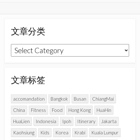
c
s
u
e
t
T
b
a
u
o
g
b
文章分类
o
r
e
k
a
C
文
m
h
章
a
n
分
n
类
文章标签
e
l
accomandation
Bangkok
Busan
ChiangMai
China
Fitness
Food
Hong Kong
HuaHin
HuaLien
Indonesia
Ipoh
Itinerary
Jakarta
Kaohsiung
Kids
Korea
Krabi
Kuala Lumpur