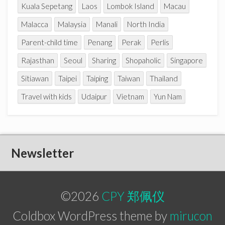
Kuala Sepetang
Laos
Lombok Island
Macau
Malacca
Malaysia
Manali
North India
Parent-child time
Penang
Perak
Perlis
Rajasthan
Seoul
Sharing
Shopaholic
Singapore
Sitiawan
Taipei
Taiping
Taiwan
Thailand
Travel with kids
Udaipur
Vietnam
Yun Nam
Newsletter
©2026
CPY 郑佩仪
Coldbox WordPress theme by
mirucon