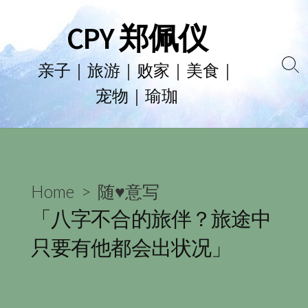
Skip
CPY 郑佩仪
to
content
亲子｜旅游｜败家｜美食｜
Se
宠物｜瑜珈
To
Home
>
随♥意写
「八字不合的旅伴？旅途中
只要有他都会出状况」