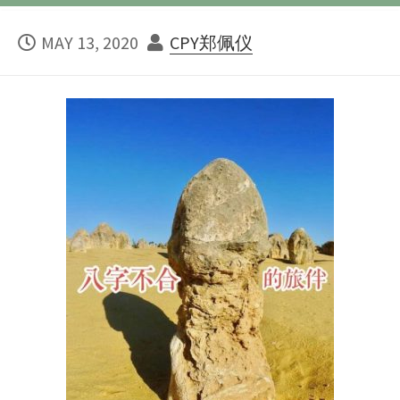
PUBLISHED
AUTHOR
MAY 13, 2020
CPY郑佩仪
DATE