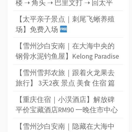
楼 ➝ 角头 ➝ 巴里文打 ➝ 回太平
【太平亲子景点｜刺尾飞蜥养殖
场】免费入场
【雪州沙白安南｜在大海中央的
钢骨水泥钓鱼屋】Kelong Paradise
【雪州雪邦农旅｜跟着火龙果去
旅行】 3天2夜 景点 美食 住宿 篇
【重庆住宿｜小淏酒店】解放碑
平价宝藏酒店RM90 一晚住市中心
【雪州沙白安南｜隐藏在大海中