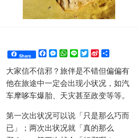
F
M
W
L
T
S
S
Share
a
e
h
i
w
i
h
大家信不信邪？旅伴是不错但偏偏有
c
s
a
n
i
n
a
e
s
t
e
t
a
r
他在旅途中一定会出现小状况，如汽
b
e
s
t
W
e
o
n
A
e
e
车摩哆车爆胎、天灾甚至政变等等。
o
g
p
r
i
k
e
p
b
第一次出状况可以说「只是那么巧而
r
o
已」；两次出状况就「真的那么