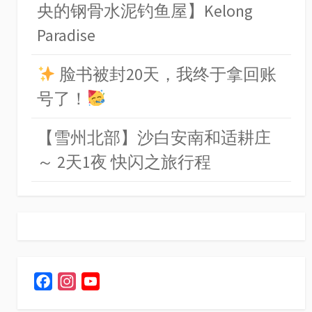
央的钢骨水泥钓鱼屋】Kelong
Paradise
脸书被封20天，我终于拿回账
号了！
【雪州北部】沙白安南和适耕庄
～ 2天1夜 快闪之旅行程
F
I
Y
a
n
o