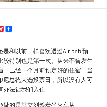
S
S
i
h
n
a
a
r
是和以前一样喜欢透过Air bnb 预
W
e
比较特别也是第一次。从来不曾发生
e
i
宿。巳经一个月前预定好的住宿，当
b
是印尼总统大选投票日，所以没有人可
o
有办法让我们入住。
能做的是就立刻趁着坐火车从