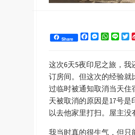
F
M
W
L
T
Share
a
e
h
i
w
c
s
a
n
i
e
s
t
e
t
这次6天5夜印尼之旅，我还
b
e
s
t
订房间。但这次的经验就
o
n
A
e
o
g
p
r
过临时被通知取消当天住
k
e
p
天被取消的原因是17号
r
以去他家里打扫。屋主没
我当时真的很生气，但只