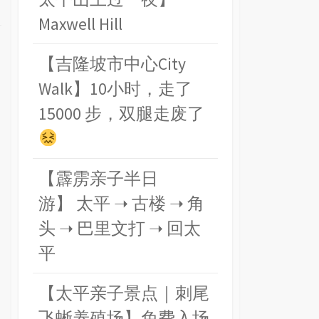
Maxwell Hill
【吉隆坡市中心City
Walk】10小时，走了
15000 步，双腿走废了
【霹雳亲子半日
游】 太平 ➝ 古楼 ➝ 角
头 ➝ 巴里文打 ➝ 回太
平
【太平亲子景点｜刺尾
飞蜥养殖场】免费入场