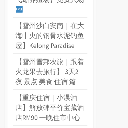
【雪州沙白安南｜在大
海中央的钢骨水泥钓鱼
屋】Kelong Paradise
【雪州雪邦农旅｜跟着
火龙果去旅行】 3天2
夜 景点 美食 住宿 篇
【重庆住宿｜小淏酒
店】解放碑平价宝藏酒
店RM90 一晚住市中心