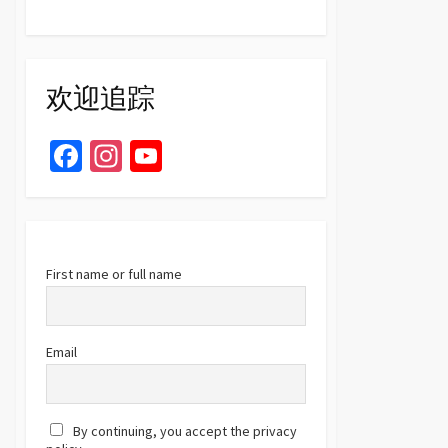
欢迎追踪
Fa
In
Yo
ce
st
u
b
ag
T
o
ra
u
o
m
b
First name or full name
k
e
C
Email
h
a
By continuing, you accept the privacy
n