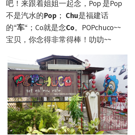
吧！来跟着姐姐一起念，Pop 是Pop
不是汽水的
Pop
；
Chu
是福建话
的“
车
“；Co就是念
Co
。POPchuco~~
宝贝，你念得非常得棒！叻叻~~