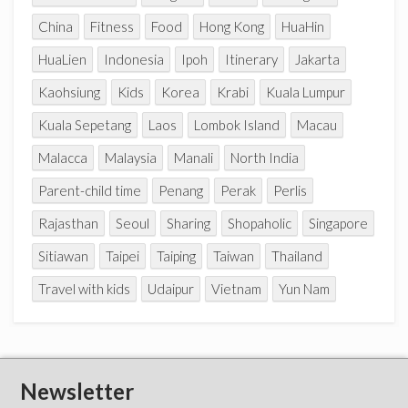
China
Fitness
Food
Hong Kong
HuaHin
HuaLien
Indonesia
Ipoh
Itinerary
Jakarta
Kaohsiung
Kids
Korea
Krabi
Kuala Lumpur
Kuala Sepetang
Laos
Lombok Island
Macau
Malacca
Malaysia
Manali
North India
Parent-child time
Penang
Perak
Perlis
Rajasthan
Seoul
Sharing
Shopaholic
Singapore
Sitiawan
Taipei
Taiping
Taiwan
Thailand
Travel with kids
Udaipur
Vietnam
Yun Nam
Newsletter