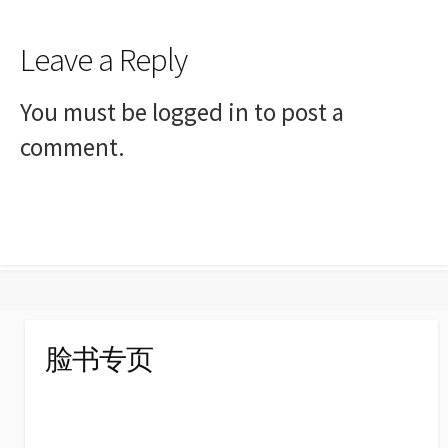
Leave a Reply
You must be
logged in
to post a
comment.
脸书专页