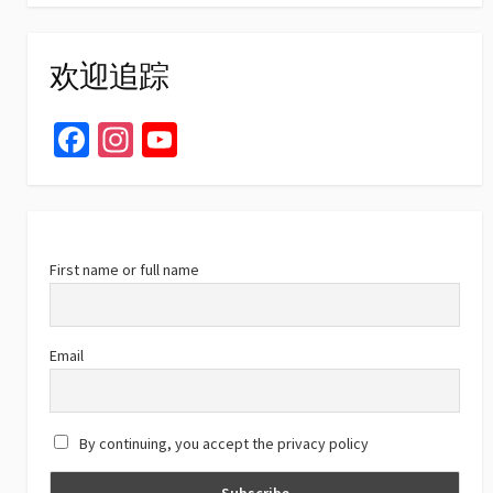
欢迎追踪
Fa
In
Yo
ce
st
u
b
ag
T
o
ra
u
o
m
b
First name or full name
k
e
C
Email
h
a
By continuing, you accept the privacy policy
n
n