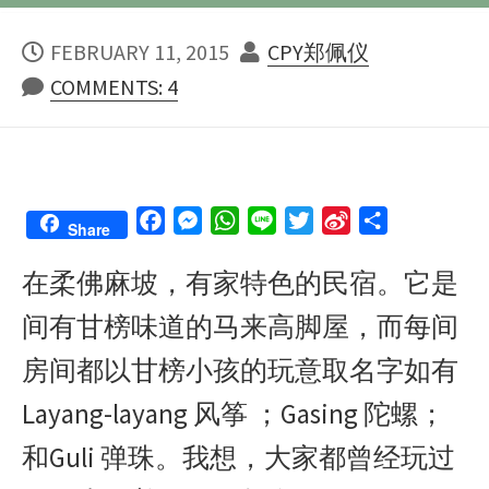
PUBLISHED
AUTHOR
FEBRUARY 11, 2015
CPY郑佩仪
DATE
COMMENTS: 4
F
M
W
L
T
S
S
Share
a
e
h
i
w
i
h
在柔佛麻坡，有家特色的民宿。它是
c
s
a
n
i
n
a
e
s
t
e
t
a
r
间有甘榜味道的马来高脚屋，而每间
b
e
s
t
W
e
o
n
A
e
e
房间都以甘榜小孩的玩意取名字如有
o
g
p
r
i
Layang-layang 风筝 ；Gasing 陀螺；
k
e
p
b
r
o
和Guli 弹珠。我想，大家都曾经玩过