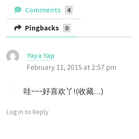
Comments
4
Pingbacks
0
Yaya Yap
s
February 11, 2015 at 2:57 pm
a
y
s
哇~~~好喜欢丫!(收藏…)
:
Log in to Reply