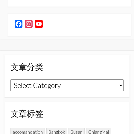
F
I
Y
a
n
o
c
s
u
e
t
T
b
a
u
o
g
b
文章分类
o
r
e
k
a
C
文
m
h
章
a
n
分
n
类
文章标签
e
l
accomandation
Bangkok
Busan
ChiangMai