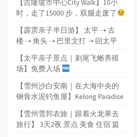
【吉隆坡市中心City Walk】10小
时，走了15000 步，双腿走废了
【霹雳亲子半日游】 太平 ➝ 古
楼 ➝ 角头 ➝ 巴里文打 ➝ 回太平
【太平亲子景点｜刺尾飞蜥养殖
场】免费入场
【雪州沙白安南｜在大海中央的
钢骨水泥钓鱼屋】Kelong Paradise
【雪州雪邦农旅｜跟着火龙果去
旅行】 3天2夜 景点 美食 住宿 篇