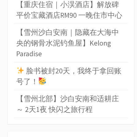
【重庆住宿｜小淏酒店】解放碑
平价宝藏酒店RM90 一晚住市中心
【雪州沙白安南｜隐藏在大海中
央的钢骨水泥钓鱼屋】Kelong
Paradise
脸书被封20天，我终于拿回账
号了！
【雪州北部】沙白安南和适耕庄
～ 2天1夜 快闪之旅行程