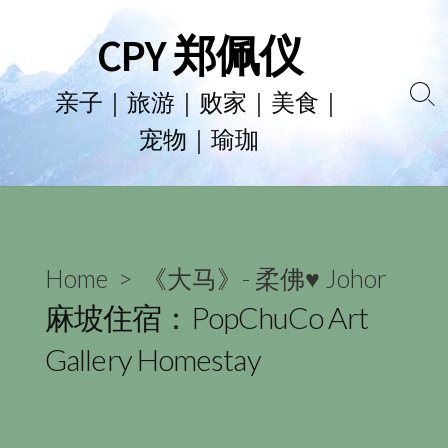
Skip
CPY 郑佩仪
to
content
亲子｜旅游｜败家｜美食｜
Se
宠物｜瑜珈
To
Home
>
《大马》- 柔佛♥ Johor
麻坡住宿：PopChuCo Art
Gallery Homestay