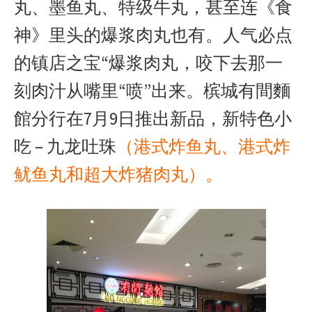
丸、墨鱼丸、特级牛丸，甚至连《食
神》里头的爆浆肉丸也有。人气必点
的镇店之宝“爆浆肉丸，咬下去那一
刻肉汁从嘴里“喷”出来。槟城有間麵
館分行在7月9日推出新品，新特色小
吃 – 九龙吐珠
（港式炸鱼丸
、港式炸
鱿鱼丸和超大炸猪肉丸）。