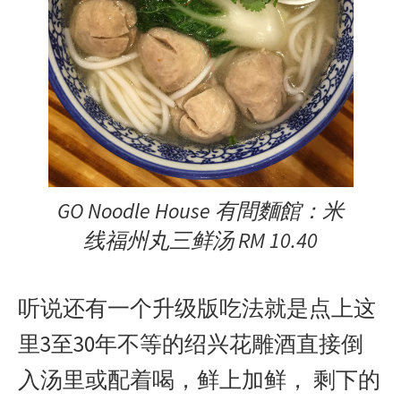
GO Noodle House 有間麵館：米
线福州丸三鲜汤 RM 10.40
听说还有一个升级版吃法就是点上这
里3至30年不等的绍兴花雕酒直接倒
入汤里或配着喝，鲜上加鲜， 剩下的