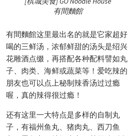
[槟城美食] GO Noodle House
有間麵館
有間麵館这里最出名的就是它家超好
喝的三鲜汤，浓郁鲜甜的汤头是绍兴
花雕酒点缀，再搭配各种配料譬如丸
子、肉类、海鲜或蔬菜等！爱吃辣的
朋友也可以
点上秘制辣香汤过过瘾
喔，真的辣得很过瘾！
还有这里一大特点是多样的自制丸
子，有福州鱼丸、猪肉丸、西刀鱼