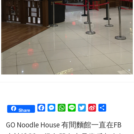
F
M
W
L
T
S
S
Share
a
e
h
i
w
i
h
GO Noodle House 有間麵館一直在FB
c
s
a
n
i
n
a
e
s
t
e
t
a
r