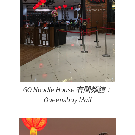
GO Noodle House 有間麵館：
Queensbay Mall