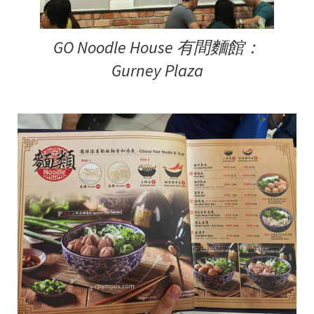
GO Noodle House 有間麵館：
Gurney Plaza