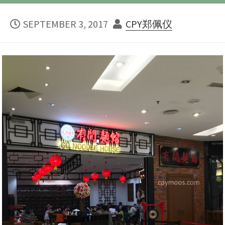
PUBLISHED
AUTHOR
SEPTEMBER 3, 2017
CPY郑佩仪
DATE