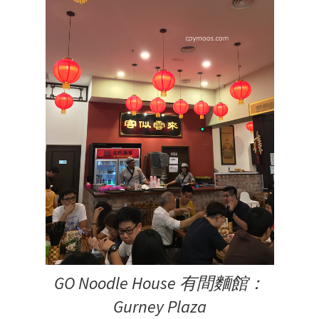
GO Noodle House 有間麵館：
Gurney Plaza