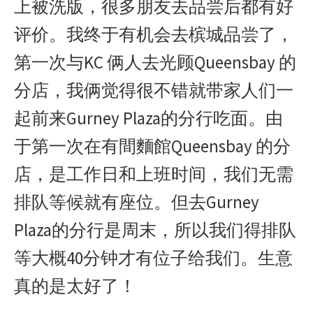
上被洗版，很多朋友去品尝后都有好
b
e
s
t
W
e
o
n
A
e
e
评价。我终于有机会去槟城品尝了，
o
g
p
r
i
第一次与KC 俩人去光顾Queensbay 的
k
e
p
b
r
o
分店，我俩觉得很不错就带家人们一
起前来Gurney Plaza的分行吃面。由
于第一次在有間麵館Queensbay 的分
店，是工作日和上班时间，我们无需
排队等候就有座位。但去Gurney
Plaza的分行是周末，所以我们得排队
等大概40分钟才有位子给我们。生意
真的是太好了！