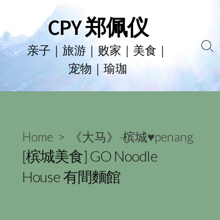
Skip
CPY 郑佩仪
to
content
亲子｜旅游｜败家｜美食｜
Se
宠物｜瑜珈
To
Home
>
《大马》-槟城♥penang
[槟城美食] GO Noodle
House 有間麵館