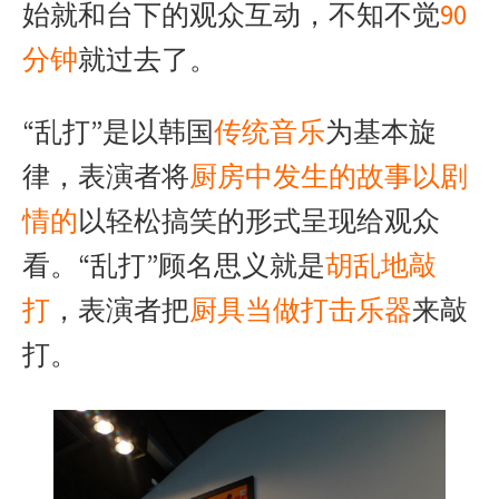
始就和台下的观众互动，不知不觉
90
分钟
就过去了。
“乱打”是以韩国
传统音乐
为基本旋
律，表演者将
厨房中发生的故事以剧
情的
以轻松搞笑的形式呈现给观众
看。“乱打”顾名思义就是
胡乱地敲
打
，表演者把
厨具当做打击乐器
来敲
打。