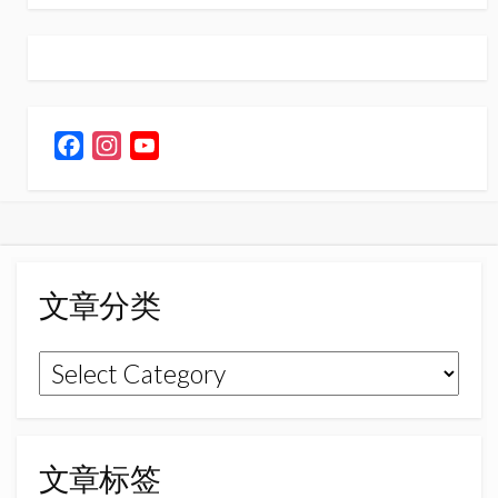
F
I
Y
a
n
o
c
s
u
e
t
T
b
a
u
o
g
b
文章分类
o
r
e
k
a
C
文
m
h
章
a
n
分
n
类
文章标签
e