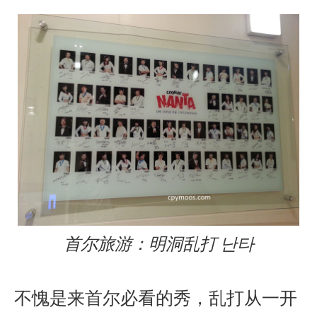
首尔旅游：明洞乱打 난타
不愧是来首尔必看的秀，乱打从一开