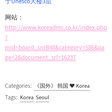
于Unesco大楼3层
网站：
http://www.koreadmc.co.kr/index.php
?
mid=board_snrB48&category=586&pa
ge=2&document_srl=16237
Categories:
《国外》 韩国 ♥ Korea
Tags:
Korea
Seoul