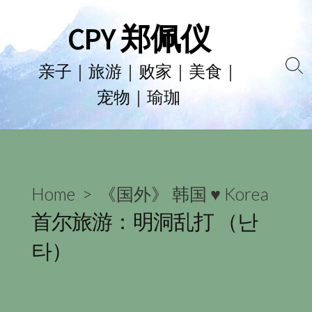
Skip
CPY 郑佩仪
to
content
亲子｜旅游｜败家｜美食｜
Se
宠物｜瑜珈
To
Home
>
《国外》 韩国 ♥ Korea
首尔旅游：明洞乱打 （난
타）