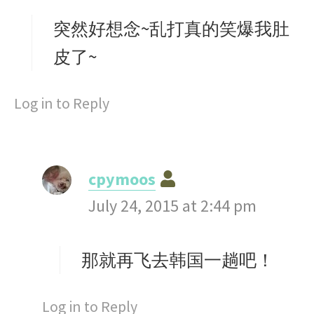
y
s
突然好想念~乱打真的笑爆我肚
:
皮了~
Log in to Reply
s
cpymoos
a
July 24, 2015 at 2:44 pm
y
s
那就再飞去韩国一趟吧！
:
Log in to Reply