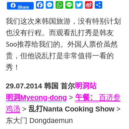
F
M
W
L
T
S
S
Share
a
e
h
i
w
i
h
我们这次来韩国旅游，没有特别计划
c
s
a
n
i
n
a
e
s
t
e
t
a
r
也没有行程。而观看乱打秀是韩友
b
e
s
t
W
e
o
n
A
e
e
Soo推荐给我们的。外国人票价虽然
o
g
p
r
i
贵，但他说乱打是非常值得一看的
k
e
p
b
r
o
秀！
29.07.2014 韩国 首尔
明洞站
明洞
Myeong-dong
>
午餐：
百济参
鸡汤
>
乱打
Nanta Cooking Show
>
东大门 Dongdaemun