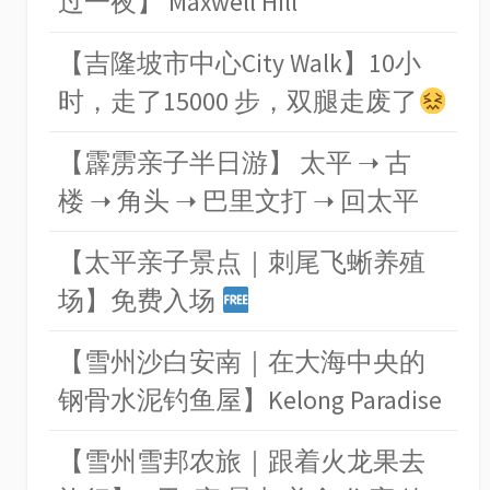
过一夜】 Maxwell Hill
【吉隆坡市中心City Walk】10小
时，走了15000 步，双腿走废了
【霹雳亲子半日游】 太平 ➝ 古
楼 ➝ 角头 ➝ 巴里文打 ➝ 回太平
【太平亲子景点｜刺尾飞蜥养殖
场】免费入场
【雪州沙白安南｜在大海中央的
钢骨水泥钓鱼屋】Kelong Paradise
【雪州雪邦农旅｜跟着火龙果去