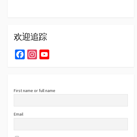
欢迎追踪
Fa
In
Yo
ce
st
u
b
ag
T
o
ra
u
o
m
b
First name or full name
k
e
C
Email
h
a