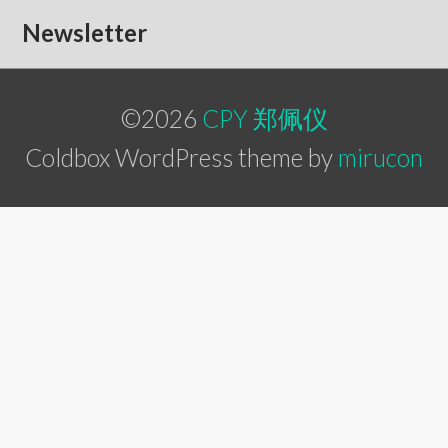
Newsletter
©2026
CPY 郑佩仪
Coldbox WordPress theme by
mirucon