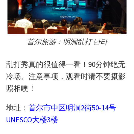
首尔旅游：明洞乱打 난타
乱打秀真的很值得一看！90分钟绝无
冷场。注意事项，观看时请不要摄影
照相噢！
地址：
首尔市中区明洞2街50-14号
UNESCO大楼3楼