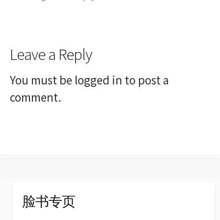
Leave a Reply
You must be
logged in
to post a
comment.
脸书专页