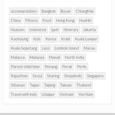
l
accomandation
Bangkok
Busan
ChiangMai
China
Fitness
Food
Hong Kong
HuaHin
HuaLien
Indonesia
Ipoh
Itinerary
Jakarta
Kaohsiung
Kids
Korea
Krabi
Kuala Lumpur
Kuala Sepetang
Laos
Lombok Island
Macau
Malacca
Malaysia
Manali
North India
Parent-child time
Penang
Perak
Perlis
Rajasthan
Seoul
Sharing
Shopaholic
Singapore
Sitiawan
Taipei
Taiping
Taiwan
Thailand
Travel with kids
Udaipur
Vietnam
Yun Nam