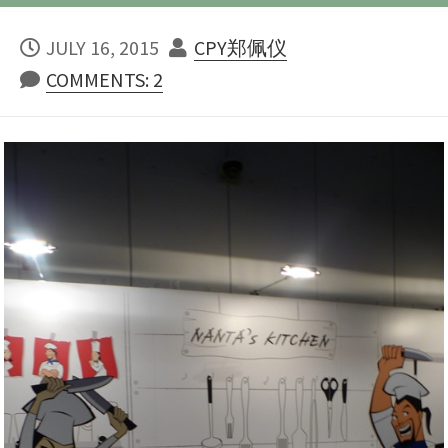
PUBLISHED
AUTHOR
JULY 16, 2015
CPY郑佩仪
DATE
COMMENTS: 2