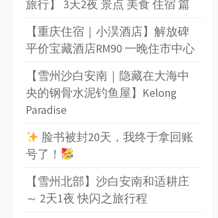
旅行】 3天2夜 景点 美食 住宿 篇
【重庆住宿｜小淏酒店】解放碑
平价宝藏酒店RM90 一晚住市中心
【雪州沙白安南｜隐藏在大海中
央的钢骨水泥钓鱼屋】Kelong
Paradise
脸书被封20天，我终于拿回账
号了！
【雪州北部】沙白安南和适耕庄
～ 2天1夜 快闪之旅行程