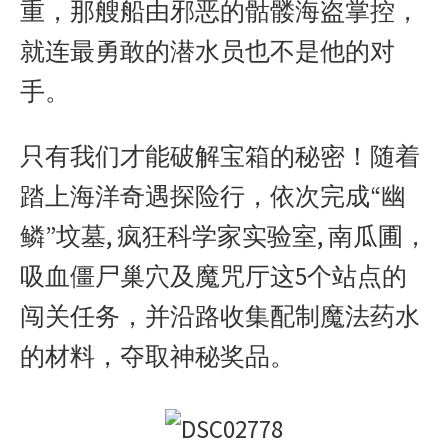
重，那艘船由邪恶的骷髅海盗掌控，
就连最勇敢的潜水员也不是他的对
手。
只有我们才能破解宝箱的秘密！随着
踏上海洋奇遇探险行，依次完成“幽
鳞”坟墓, 疯狂科学家实验室, 南瓜圃，
吸血僵尸巢穴及魔咒厅这5个站点的
闯关任务，并沿路收集配制魔法药水
的材料，夺取神秘奖品。