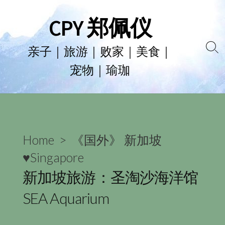
Skip
CPY 郑佩仪
to
content
亲子｜旅游｜败家｜美食｜
Se
宠物｜瑜珈
To
Home
>
《国外》 新加坡
♥Singapore
新加坡旅游：圣淘沙海洋馆
SEA Aquarium