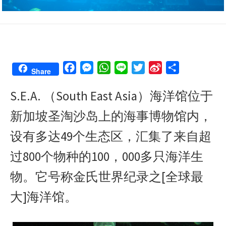
F
M
W
L
T
S
S
Share
a
e
h
i
w
i
h
S.E.A. （South East Asia）海洋馆位于
c
s
a
n
i
n
a
e
s
t
e
t
a
r
新加坡圣淘沙岛上的海事博物馆内，
b
e
s
t
W
e
o
n
A
e
e
设有多达49个生态区，汇集了来自超
o
g
p
r
i
过800个物种的100，000多只海洋生
k
e
p
b
r
o
物。它号称金氏世界纪录之[全球最
大]海洋馆。