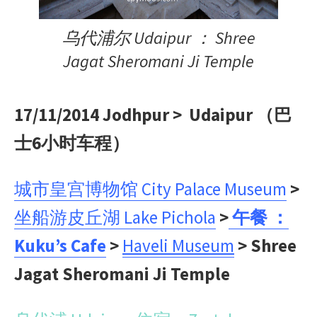
乌代浦尔 Udaipur ： Shree
Jagat Sheromani Ji Temple
17/11/2014 Jodhpur > Udaipur （巴
士6小时车程）
城市皇宫博物馆 City Palace Museum
>
坐船游皮丘湖 Lake Pichola
>
午餐 ：
Kuku’s Cafe
>
Haveli Museum
>
Shree
Jagat Sheromani Ji Temple