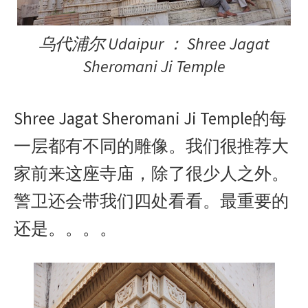
乌代浦尔 Udaipur ： Shree Jagat
Sheromani Ji Temple
Shree Jagat Sheromani Ji Temple的每
一层都有不同的雕像。我们很推荐大
家前来这座寺庙，除了很少人之外。
警卫还会带我们四处看看。最重要的
还是。。。。