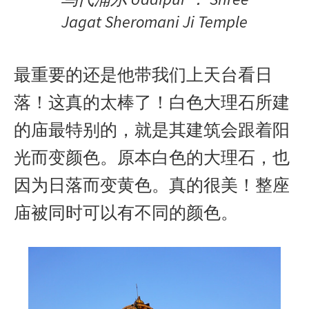
Jagat Sheromani Ji Temple
最重要的还是他带我们上天台看日
落！这真的太棒了！白色大理石所建
的庙最特别的，就是其建筑会跟着阳
光而变颜色。原本白色的大理石，也
因为日落而变黄色。真的很美！整座
庙被同时可以有不同的颜色。