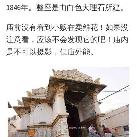
1846年。整座是由白色大理石所建。
庙前没有看到小贩在卖鲜花！如果没
注意看，应该不会发现它的吧！庙内
是不可以摄影，但庙外能。