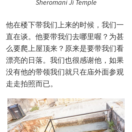
Sheromani Ji Temple
他在楼下带我们上来的时候，我们一
直在谈。他要带我们去哪里喔？为甚
么要爬上屋顶来？原来是要带我们看
漂亮的日落。我们也很感谢他，如果
没有他的带领我们就只在庙外面参观
走走拍照而已。