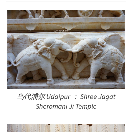
乌代浦尔 Udaipur ： Shree Jagat
Sheromani Ji Temple