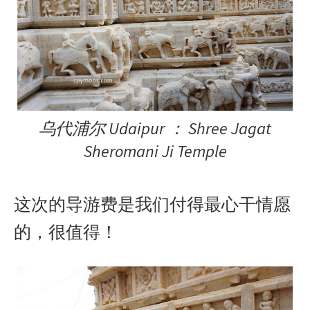
乌代浦尔 Udaipur ： Shree Jagat
Sheromani Ji Temple
这次的导游费是我们付得最心干情愿
的，很值得！