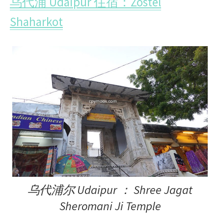
乌代浦 Udaipur 住宿：Zostel
Shaharkot
乌代浦尔 Udaipur ： Shree Jagat
Sheromani Ji Temple