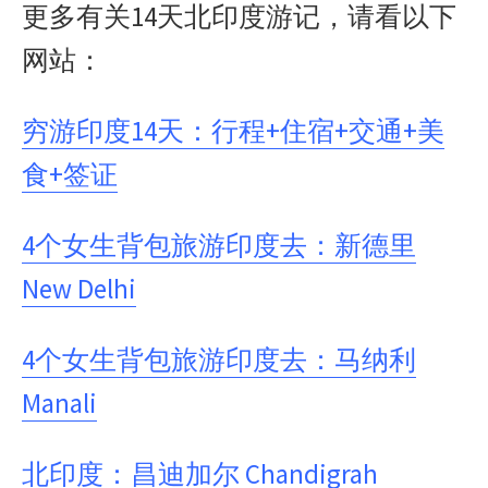
更多有关14天北印度游记，请看以下
网站：
穷游印度14天：行程+住宿+交通+美
食+签证
4个女生背包旅游印度去：新德里
New Delhi
4个女生背包旅游印度去：马纳利
Manali
北印度：昌迪加尔 Chandigrah