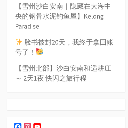
【雪州沙白安南｜隐藏在大海中
央的钢骨水泥钓鱼屋】Kelong
Paradise
脸书被封20天，我终于拿回账
号了！
【雪州北部】沙白安南和适耕庄
～ 2天1夜 快闪之旅行程
F
I
Y