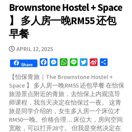
Brownstone Hostel + Space
】 多人房一晚
RM55 还包
早餐
PUBLISHED
APRIL 12, 2025
DATE
F
M
W
L
T
S
S
Share
a
e
h
i
w
i
h
【怡保青旅｜The Brownstone Hostel +
c
s
a
n
i
n
a
Space 】 多人房一晚RM55 还包早餐 在怡保
e
s
t
e
t
a
r
b
e
s
t
W
e
旅游景点附近的青旅，去怡保上内观流导
o
n
A
e
e
师课程，我当天决定在怡保过一夜。 这青
o
g
p
r
i
旅是同学介绍的，女生多人房一个床位才
k
e
p
b
RM50一晚。价格合理… 床位大，房间空间
r
o
宽敞，可以打开28寸。 但我是突然决定在