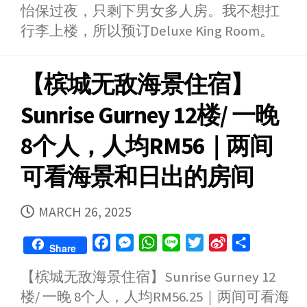
怡保过夜，只剩下男女多人房。我不想扛
行李上楼，所以预订Deluxe King Room。
【槟城无敌海景住宿】
Sunrise Gurney 12楼/ 一晚
8个人，人均RM56｜两间
可看海景和日出的房间
PUBLISHED
MARCH 26, 2025
DATE
F
M
W
L
T
S
S
Share
a
e
h
i
w
i
h
【槟城无敌海景住宿】Sunrise Gurney 12
c
s
a
n
i
n
a
楼/ 一晚 8个人，人均RM56.25｜两间可看海
e
s
t
e
t
a
r