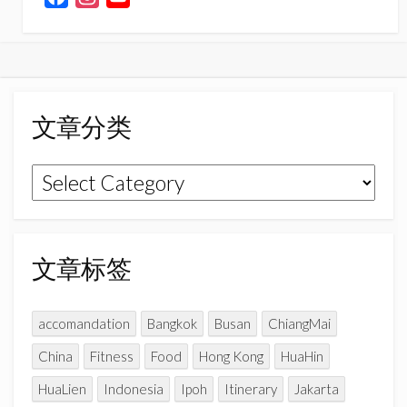
a
n
o
c
s
u
e
t
T
b
a
u
o
g
b
文章分类
o
r
e
k
a
C
文
m
h
章
a
n
分
n
类
文章标签
e
l
accomandation
Bangkok
Busan
ChiangMai
China
Fitness
Food
Hong Kong
HuaHin
HuaLien
Indonesia
Ipoh
Itinerary
Jakarta