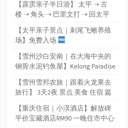
【霹雳亲子半日游】 太平 ➝ 古
楼 ➝ 角头 ➝ 巴里文打 ➝ 回太平
【太平亲子景点｜刺尾飞蜥养殖
场】免费入场
【雪州沙白安南｜在大海中央的
钢骨水泥钓鱼屋】Kelong Paradise
【雪州雪邦农旅｜跟着火龙果去
旅行】 3天2夜 景点 美食 住宿 篇
【重庆住宿｜小淏酒店】解放碑
平价宝藏酒店RM90 一晚住市中心