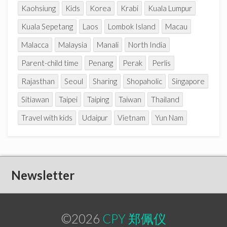
Kaohsiung
Kids
Korea
Krabi
Kuala Lumpur
Kuala Sepetang
Laos
Lombok Island
Macau
Malacca
Malaysia
Manali
North India
Parent-child time
Penang
Perak
Perlis
Rajasthan
Seoul
Sharing
Shopaholic
Singapore
Sitiawan
Taipei
Taiping
Taiwan
Thailand
Travel with kids
Udaipur
Vietnam
Yun Nam
Newsletter
©2026
CPY 郑佩仪