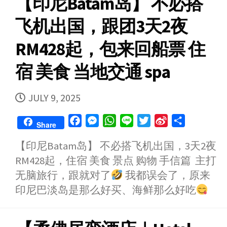
【印尼Batam岛】 不必搭
飞机出国，跟团3天2夜
RM428起，包来回船票 住
宿 美食 当地交通 spa
PUBLISHED
JULY 9, 2025
DATE
F
M
W
L
T
S
S
Share
a
e
h
i
w
i
h
【印尼Batam岛】 不必搭飞机出国，3天2夜
c
s
a
n
i
n
a
RM428起，住宿 美食 景点 购物 手信篇 主打
e
s
t
e
t
a
r
b
e
s
t
W
e
无脑旅行，跟就对了
我都误会了，原来
o
n
A
e
e
印尼巴淡岛是那么好买、海鲜那么好吃
o
g
p
r
i
k
e
p
b
r
o