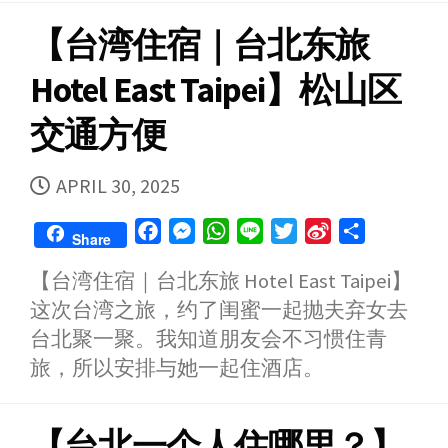
【台湾住宿｜台北东旅
Hotel East Taipei】松山区
交通方便
PUBLISHED
APRIL 30, 2025
DATE
F
M
W
L
T
S
S
Share
a
e
h
i
w
i
h
【台湾住宿｜台北东旅 Hotel East Taipei】
c
s
a
n
i
n
a
这次台湾之旅，约了闺蜜一起抛夫弃女去
e
s
t
e
t
a
r
b
e
s
t
W
e
台北聚一聚。我知道朋友会不习惯住青
o
n
A
e
e
旅，所以安排与她一起住酒店。
o
g
p
r
i
k
e
p
b
【台北一个人住哪里？】
r
o