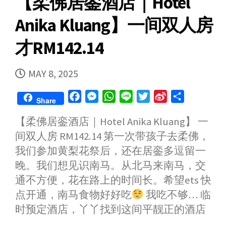
【柔佛居銮酒店｜Hotel
Anika Kluang】一间双人房
才RM142.14
PUBLISHED
MAY 8, 2025
DATE
F
M
W
L
T
S
S
Share
a
e
h
i
w
i
h
【柔佛居銮酒店｜Hotel Anika Kluang】 一
c
s
a
n
i
n
a
间双人房 RM142.14 第一次带孩子去柔佛，
e
s
t
e
t
a
r
b
e
s
t
W
e
我们参加黄梨花祭后，还在居銮多逗留一
o
n
A
e
e
晚。我们想见识南马。从北马来南马，交
o
g
p
r
i
通不方便，花在路上的时间长。希望ets 快
k
e
p
b
点开通，南马食物好好吃
我吃不够… 临
r
o
时预定酒店，丫丫找到这间平靓正的酒店