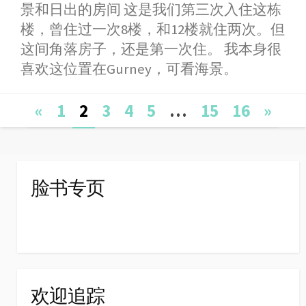
b
e
s
t
W
e
景和日出的房间 这是我们第三次入住这栋
o
n
A
e
e
楼，曾住过一次8楼，和12楼就住两次。但
o
g
p
r
i
这间角落房子，还是第一次住。 我本身很
k
e
p
b
喜欢这位置在Gurney，可看海景。
r
o
Posts
«
1
2
3
4
5
…
15
16
»
navigation
脸书专页
欢迎追踪