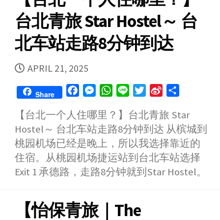
台北青旅 Star Hostel～ 台
北车站走路8分钟到达
PUBLISHED
APRIL 21, 2025
DATE
F
M
W
L
T
S
S
Share
a
e
h
i
w
i
h
【台北一个人住哪里？】台北青旅 Star
c
s
a
n
i
n
a
Hostel～ 台北车站走路8分钟到达 从槟城到
e
s
t
e
t
a
r
b
e
s
t
W
e
桃园机场已经是晚上，所以我选择靠近的
o
n
A
e
e
住宿。从桃园机场捷运站到台北车站选择
o
g
p
r
i
Exit 1 承德路，走路8分钟就到Star Hostel。
k
e
p
b
r
o
【怡保青旅｜The