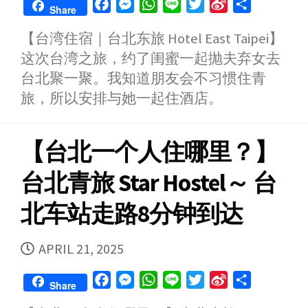
F
M
W
L
T
S
S
Share
a
e
h
i
w
i
h
【台湾住宿｜台北东旅 Hotel East Taipei】
c
s
a
n
i
n
a
这次台湾之旅，约了闺蜜一起抛夫弃女去
e
s
t
e
t
a
r
b
e
s
t
W
e
台北聚一聚。我知道朋友会不习惯住青
o
n
A
e
e
旅，所以安排与她一起住酒店。
o
g
p
r
i
k
e
p
b
【台北一个人住哪里？】
r
o
台北青旅 Star Hostel～ 台
北车站走路8分钟到达
PUBLISHED
APRIL 21, 2025
DATE
F
M
W
L
T
S
S
Share
a
e
h
i
w
i
h