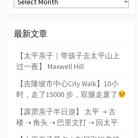
最新文章
【太平亲子｜带孩子去太平山上
过一夜】 Maxwell Hill
【吉隆坡市中心City Walk】10小
时，走了15000 步，双腿走废了
【霹雳亲子半日游】 太平 ➝ 古
楼 ➝ 角头 ➝ 巴里文打 ➝ 回太平