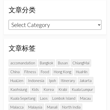
b
a
u
o
g
b
文章分类
o
r
e
k
a
C
文
m
h
章
a
n
分
n
类
文章标签
e
l
accomandation
Bangkok
Busan
ChiangMai
China
Fitness
Food
Hong Kong
HuaHin
HuaLien
Indonesia
Ipoh
Itinerary
Jakarta
Kaohsiung
Kids
Korea
Krabi
Kuala Lumpur
Kuala Sepetang
Laos
Lombok Island
Macau
Malacca
Malaysia
Manali
North India