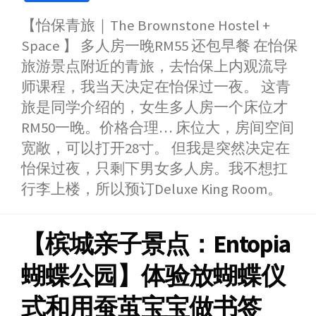
a
e
h
i
w
i
h
【怡保青旅｜The Brownstone Hostel +
c
s
a
n
i
n
a
Space 】 多人房一晚RM55 还包早餐 在怡保
e
s
t
e
t
a
r
b
e
s
t
W
e
旅游景点附近的青旅，去怡保上内观流导
o
n
A
e
e
师课程，我当天决定在怡保过一夜。 这青
o
g
p
r
i
旅是同学介绍的，女生多人房一个床位才
k
e
p
b
RM50一晚。价格合理… 床位大，房间空间
r
o
宽敞，可以打开28寸。 但我是突然决定在
怡保过夜，只剩下男女多人房。我不想扛
行李上楼，所以预订Deluxe King Room。
【槟城亲子景点：Entopia
蝴蝶公园】体验放蝴蝶仪
式和用蚕茧宝宝做书签