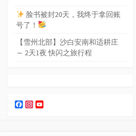
脸书被封20天，我终于拿回账
号了！
【雪州北部】沙白安南和适耕庄
～ 2天1夜 快闪之旅行程
F
I
Y
a
n
o
c
s
u
e
t
T