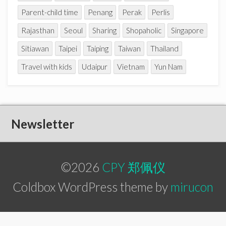
Parent-child time
Penang
Perak
Perlis
Rajasthan
Seoul
Sharing
Shopaholic
Singapore
Sitiawan
Taipei
Taiping
Taiwan
Thailand
Travel with kids
Udaipur
Vietnam
Yun Nam
Newsletter
©2026
CPY 郑佩仪
Coldbox WordPress theme by
mirucon