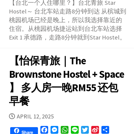
【台北一个人住哪里？】台北青旅 Star
c
s
a
n
i
n
a
Hostel～ 台北车站走路8分钟到达 从槟城到
e
s
t
e
t
a
r
b
e
s
t
W
e
桃园机场已经是晚上，所以我选择靠近的
o
n
A
e
e
住宿。从桃园机场捷运站到台北车站选择
o
g
p
r
i
Exit 1 承德路，走路8分钟就到Star Hostel。
k
e
p
b
r
o
【怡保青旅｜The
Brownstone Hostel + Space
】 多人房一晚
RM55 还包
早餐
PUBLISHED
APRIL 12, 2025
DATE
F
M
W
L
T
S
S
Share