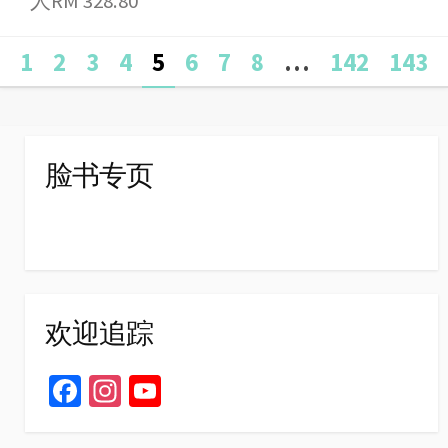
人RM 328.80
Posts
1
2
3
4
5
6
7
8
…
142
143
navigation
脸书专页
欢迎追踪
Fa
In
Yo
ce
st
u