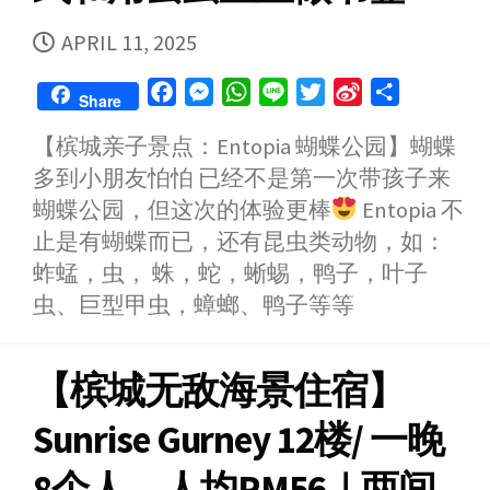
PUBLISHED
APRIL 11, 2025
DATE
F
M
W
L
T
S
S
Share
a
e
h
i
w
i
h
【槟城亲子景点：Entopia 蝴蝶公园】蝴蝶
c
s
a
n
i
n
a
多到小朋友怕怕 已经不是第一次带孩子来
e
s
t
e
t
a
r
b
e
s
t
W
e
蝴蝶公园，但这次的体验更棒
Entopia 不
o
n
A
e
e
止是有蝴蝶而已，还有昆虫类动物，如：
o
g
p
r
i
蚱蜢，虫， 蛛，蛇，蜥蜴，鸭子，叶子
k
e
p
b
虫、巨型甲虫，蟑螂、鸭子等等
r
o
【槟城无敌海景住宿】
Sunrise Gurney 12楼/ 一晚
8个人，人均RM56｜两间