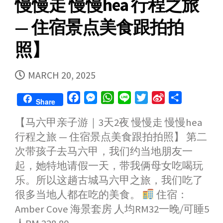
慢慢走 慢慢hea 行程之旅
— 住宿景点美食跟拍拍
照】
PUBLISHED
MARCH 20, 2025
DATE
F
M
W
L
T
S
S
Share
a
e
h
i
w
i
h
【马六甲亲子游｜3天2夜 慢慢走 慢慢hea
c
s
a
n
i
n
a
行程之旅 — 住宿景点美食跟拍拍照】 第二
e
s
t
e
t
a
r
b
e
s
t
W
e
次带孩子去马六甲，我们约当地朋友一
o
n
A
e
e
起，她特地请假一天，带我俩母女吃喝玩
o
g
p
r
i
乐。所以这趟古城马六甲之旅，我们吃了
k
e
p
b
很多当地人都在吃的美食。
住宿：
r
o
Amber Cove 海景套房 人均RM32一晚/可睡5