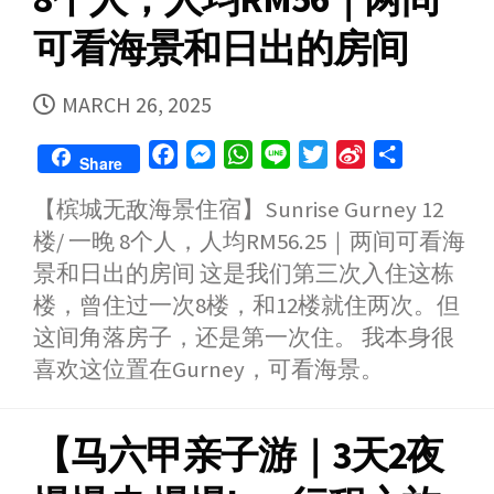
可看海景和日出的房间
PUBLISHED
MARCH 26, 2025
DATE
F
M
W
L
T
S
S
Share
a
e
h
i
w
i
h
【槟城无敌海景住宿】Sunrise Gurney 12
c
s
a
n
i
n
a
楼/ 一晚 8个人，人均RM56.25｜两间可看海
e
s
t
e
t
a
r
b
e
s
t
W
e
景和日出的房间 这是我们第三次入住这栋
o
n
A
e
e
楼，曾住过一次8楼，和12楼就住两次。但
o
g
p
r
i
这间角落房子，还是第一次住。 我本身很
k
e
p
b
喜欢这位置在Gurney，可看海景。
r
o
【马六甲亲子游｜3天2夜