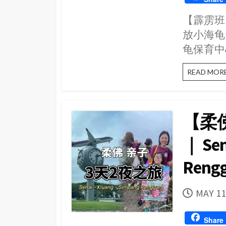
【霹雳班
放小海龟
龟保育中
READ MOR
【柔
｜ Sen
Reng
PUBLI
MAY 11
DATE
Share