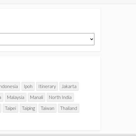
Indonesia
Ipoh
Itinerary
Jakarta
a
Malaysia
Manali
North India
Taipei
Taiping
Taiwan
Thailand