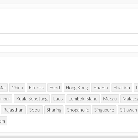
的
好
去
处
～
京
都
铁
路
博
物
馆
和
水
族
Mai
China
Fitness
Food
Hong Kong
HuaHin
HuaLien
馆
umpur
Kuala Sepetang
Laos
Lombok Island
Macau
Malacc
Rajasthan
Seoul
Sharing
Shopaholic
Singapore
Sitiawan
Nam