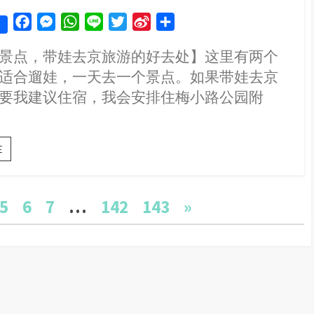
房
才
F
M
W
L
T
S
S
RM142.14
a
e
h
i
w
i
h
景点，带娃去京旅游的好去处】这里有两个
c
s
a
n
i
n
a
适合遛娃，一天去一个景点。如果带娃去京
e
s
t
e
t
a
r
b
e
s
t
W
e
要我建议住宿，我会安排住梅小路公园附
o
n
A
e
e
o
g
p
r
i
【日
k
e
p
b
E
本
r
o
京
都】
5
这
6
7
…
142
143
»
两
个
景
点，
必
带
娃
去