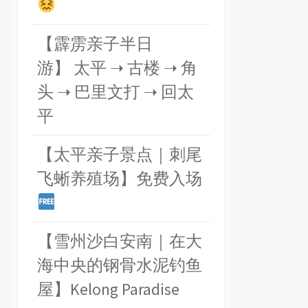
【霹雳亲子半日
游】 太平 ➝ 古楼 ➝ 角
头 ➝ 巴里文打 ➝ 回太
平
【太平亲子景点｜刺尾
飞蜥养殖场】免费入场
【雪州沙白安南｜在大
海中央的钢骨水泥钓鱼
屋】Kelong Paradise