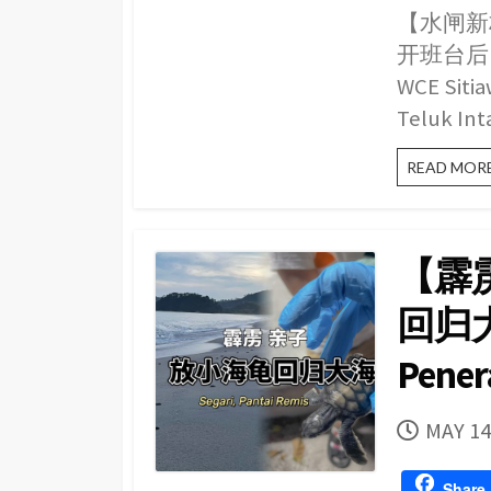
【水闸新
开班台后
WCE Si
Teluk 
READ MOR
【霹
回归大海
Pener
PUBLI
MAY 14
DATE
Share