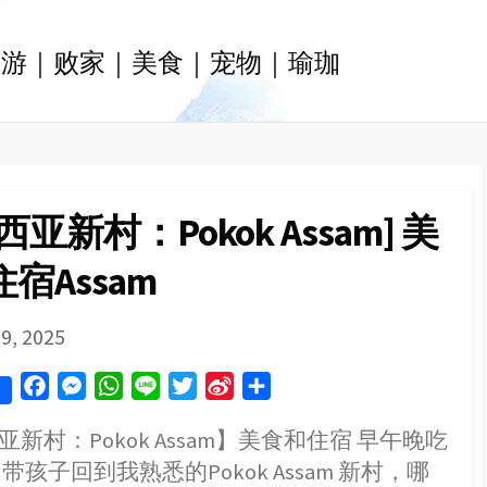
旅游｜败家｜美食｜宠物｜瑜珈
西亚新村：Pokok Assam] 美
宿Assam
SHED
9, 2025
F
M
W
L
T
S
S
a
e
h
i
w
i
h
新村：Pokok Assam】美食和住宿 早午晚吃
c
s
a
n
i
n
a
带孩子回到我熟悉的Pokok Assam 新村，哪
e
s
t
e
t
a
r