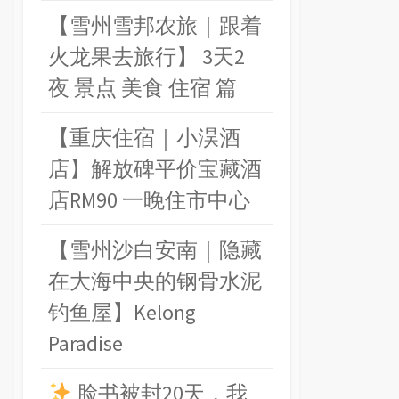
【雪州雪邦农旅｜跟着
火龙果去旅行】 3天2
夜 景点 美食 住宿 篇
【重庆住宿｜小淏酒
店】解放碑平价宝藏酒
店RM90 一晚住市中心
【雪州沙白安南｜隐藏
在大海中央的钢骨水泥
钓鱼屋】Kelong
Paradise
脸书被封20天，我