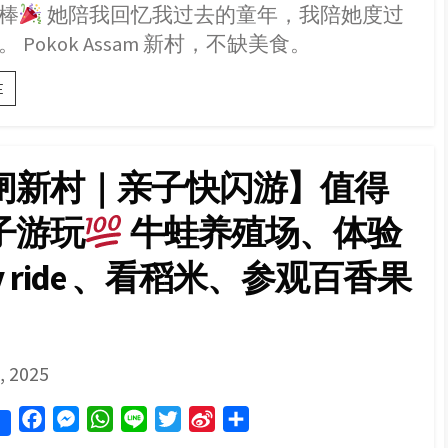
b
e
s
t
W
e
棒
她陪我回忆我过去的童年，我陪她度过
o
n
A
e
e
 Pokok Assam 新村，不缺美食。
o
g
p
r
i
[马
k
e
p
b
E
来
r
o
西
亚
新
闸新村｜亲子快闪游】值得
村：
Pokok
子游玩
牛蛙养殖场、体验
Assam]
美
食
gy ride 、看稻米、参观百香果
和
住
宿
Assam
SHED
, 2025
F
M
W
L
T
S
S
a
e
h
i
w
i
h