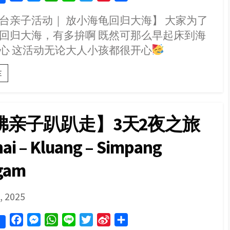
玩
a
e
h
i
w
i
h
台亲子活动｜ 放小海龟回归大海】 大家为了
c
s
a
n
i
n
a
牛
回归大海，有多拚啊 既然可那么早起床到海
蛙
e
s
t
e
t
a
r
养
b
e
s
t
W
e
心 这活动无论大人小孩都很开心
殖
o
n
A
e
e
场、
体
【霹
E
o
g
p
r
i
验
雳
k
e
p
b
buggy
班
r
o
ride
台
、
亲
佛亲子趴趴走】3天2夜之旅
看
子
稻
活
ai – Kluang – Simpang
米、
动
参
｜
观
放
gam
百
小
香
海
果
龟
SHED
, 2025
园
回
归
大
F
M
W
L
T
S
S
海】