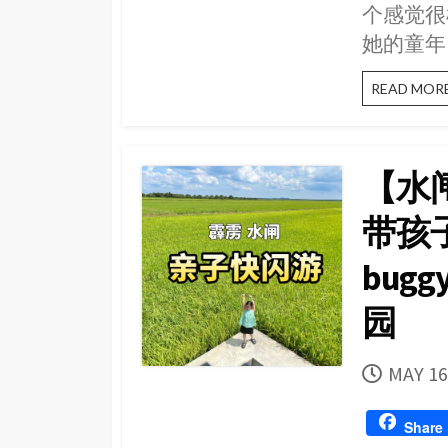
个感觉很
她的童年。
READ MOR
【水
带孩
bug
园
PUBLI
MAY 16
DATE
Share