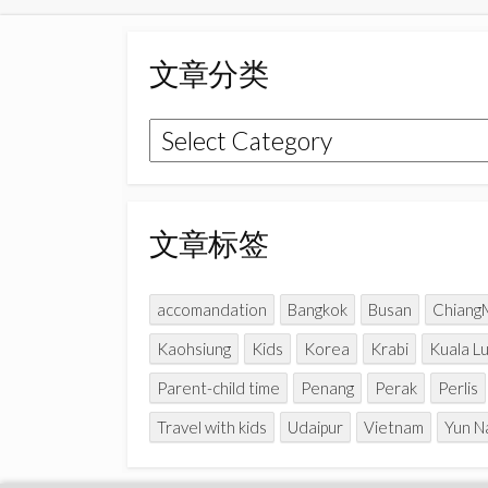
文章分类
文
章
分
类
文章标签
accomandation
Bangkok
Busan
Chiang
Kaohsiung
Kids
Korea
Krabi
Kuala L
Parent-child time
Penang
Perak
Perlis
Travel with kids
Udaipur
Vietnam
Yun 