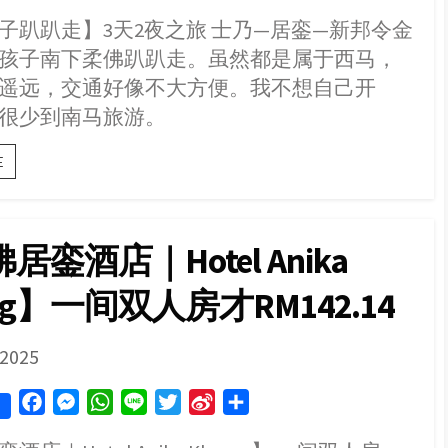
a
e
h
i
w
i
h
Pusat
子趴趴走】3天2夜之旅 士乃—居銮—新邦令金
c
s
a
n
i
n
a
Konservasi
孩子南下柔佛趴趴走。虽然都是属于西马，
Dan
e
s
t
e
t
a
r
Penerangan
b
e
s
t
W
e
遥远，交通好像不大方便。我不想自己开
Penyu
o
n
A
e
e
很少到南马旅游。
o
g
p
r
i
【柔
k
e
p
b
E
佛
r
o
亲
子
趴
居銮酒店｜Hotel Anika
趴
走】
ang】一间双人房才RM142.14
3
天
2
夜
SHED
 2025
之
旅
F
M
W
L
T
S
S
｜
Senai
a
e
h
i
w
i
h
–