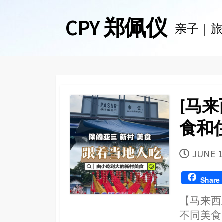
Skip
CPY 郑佩仪
to
亲子｜
content
[马来
食和住
PUBLI
JUNE 1
DATE
Share
【马来西亚
不同美食 