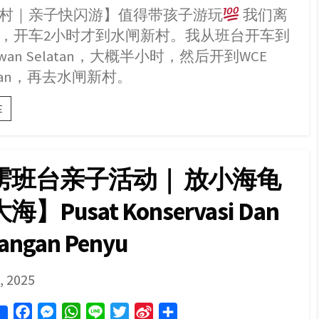
村｜亲子快闪游】值得带孩子游玩
我们离
c
s
a
n
i
n
a
，开车2小时才到水闸新村。我从班台开车到
e
s
t
e
t
a
r
b
e
s
t
W
e
tiawan Selatan，大概半小时，然后开到WCE
o
n
A
e
e
Intan，再去水闸新村。
o
g
p
r
i
【水
k
e
p
b
E
闸
r
o
新
村
｜
雳班台亲子活动｜ 放小海龟
亲
子
】Pusat Konservasi Dan
快
闪
游】
angan Penyu
值
得
带
SHED
, 2025
孩
子
游
F
M
W
L
T
S
S