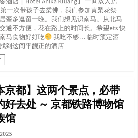
店｜Hotel Anika Kluang】 一间双人房
c
s
a
n
i
n
a
Kluang
2.14 第一次带孩子去柔佛，我们参加黄梨花祭
e
s
t
e
t
a
r
–
Simpang
b
e
s
t
W
e
居銮多逗留一晚。我们想见识南马。从北马
Renggam
o
n
A
e
e
交通不方便，花在路上的时间长。希望ets 快
o
g
p
r
i
南马食物好好吃
我吃不够… 临时预定酒
k
e
p
b
找到这间平靓正的酒店
r
o
【柔
E
佛
居
銮
酒
本京都】这两个景点，必带
店
｜
的好去处 ～ 京都铁路博物馆
Hotel
Anika
Kluang】
族馆
一
间
双
SHED
 2025
人