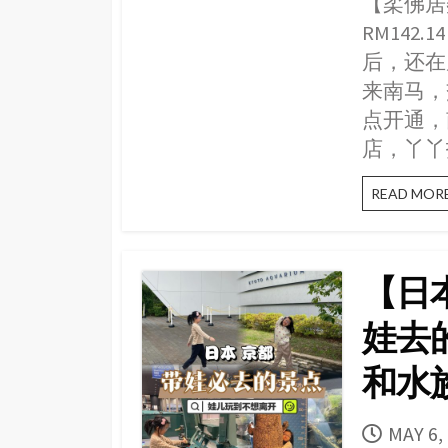
【柔佛居銮酒
RM14
后，还在
来南马，
点开通，
店，丫丫
READ MOR
【日
娃去
和水
PUBLI
MAY 6,