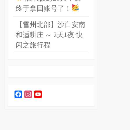
终于拿回账号了！
【雪州北部】沙白安南
和适耕庄 ～ 2天1夜 快
闪之旅行程
F
I
Y
a
n
o
c
s
u
e
t
T
b
a
u