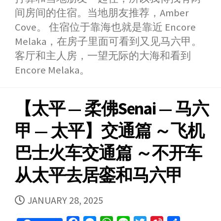
o
n
A
e
e
间房间的住宿。当地朋友推荐，Amber
o
g
p
r
i
Cove。 住宿位于靠海也就是靠近 Encore
k
e
p
b
Melaka，在房子里面可看到又见马六甲。
r
o
客厅和主人房，一望无际的大海和看到
Encore Melaka。
【太平 — 柔佛Senai — 马六
甲 — 太平】交通篇 ～飞机
巴士火车交通篇 ～不开车
从太平去居銮和马六甲
PUBLISHED
JANUARY 28, 2025
DATE