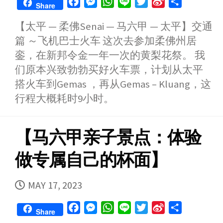
F
M
W
L
T
S
S
Share
a
e
h
i
w
i
h
【太平 — 柔佛Senai — 马六甲 — 太平】交通
c
s
a
n
i
n
a
篇 ～飞机巴士火车 这次去参加柔佛州居
e
s
t
e
t
a
r
b
e
s
t
W
e
銮，在新邦令金一年一次的黄梨花祭。 我
o
n
A
e
e
们原本兴致勃勃买好火车票，计划从太平
o
g
p
r
i
搭火车到Gemas ，再从Gemas – Kluang，这
k
e
p
b
行程大概耗时9小时。
r
o
【马六甲亲子景点：体验
做专属自己的杯面】
PUBLISHED
MAY 17, 2023
DATE
F
M
W
L
T
S
S
Share
a
e
h
i
w
i
h