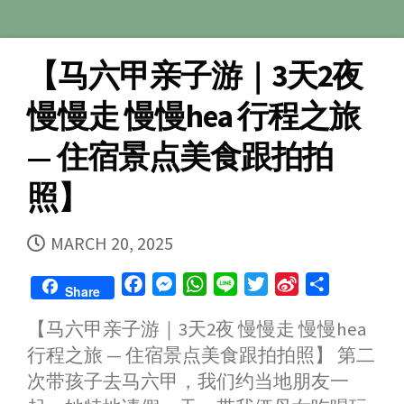
【马六甲亲子游｜3天2夜
慢慢走 慢慢hea 行程之旅
— 住宿景点美食跟拍拍
照】
PUBLISHED
MARCH 20, 2025
DATE
F
M
W
L
T
S
S
Share
a
e
h
i
w
i
h
【马六甲亲子游｜3天2夜 慢慢走 慢慢hea
c
s
a
n
i
n
a
行程之旅 — 住宿景点美食跟拍拍照】 第二
e
s
t
e
t
a
r
b
e
s
t
W
e
次带孩子去马六甲，我们约当地朋友一
o
n
A
e
e