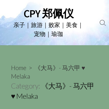
Skip
CPY 郑佩仪
to
content
亲子｜旅游｜败家｜美食｜
Se
宠物｜瑜珈
To
Home
> 《大马》- 马六甲 ♥
Melaka
Category:
《大马》- 马六甲
♥ Melaka