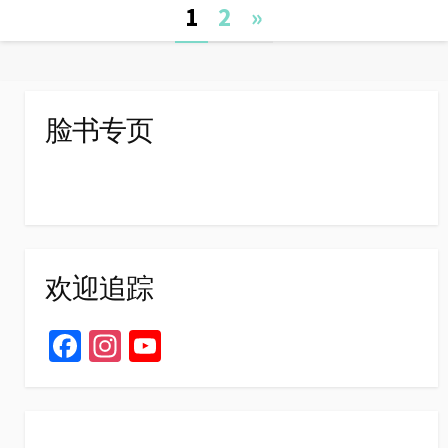
Posts
o
n
A
e
e
1
2
»
o
g
p
r
i
navigation
k
e
p
b
r
o
脸书专页
欢迎追踪
Fa
In
Yo
ce
st
u
b
ag
T
o
ra
u