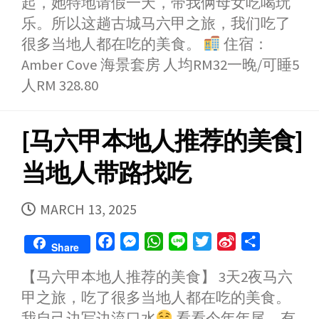
起，她特地请假一天，带我俩母女吃喝玩
o
g
p
r
i
乐。所以这趟古城马六甲之旅，我们吃了
k
e
p
b
很多当地人都在吃的美食。
住宿：
r
o
Amber Cove 海景套房 人均RM32一晚/可睡5
人RM 328.80
[马六甲本地人推荐的美食]
当地人带路找吃
PUBLISHED
MARCH 13, 2025
DATE
F
M
W
L
T
S
S
Share
a
e
h
i
w
i
h
【马六甲本地人推荐的美食】 3天2夜马六
c
s
a
n
i
n
a
甲之旅，吃了很多当地人都在吃的美食。
e
s
t
e
t
a
r
b
e
s
t
W
e
我自己边写边流口水
看看今年年尾，有