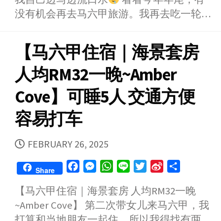
o
n
A
e
e
没有机会再去马六甲旅游。我再去吃一轮…
o
g
p
r
i
k
e
p
b
【马六甲住宿｜海景套房
r
o
人均RM32一晚~Amber
Cove】可睡5人 交通方便
容易打车
PUBLISHED
FEBRUARY 26, 2025
DATE
F
M
W
L
T
S
S
Share
a
e
h
i
w
i
h
【马六甲住宿｜海景套房 人均RM32一晚
c
s
a
n
i
n
a
~Amber Cove】 第二次带女儿来马六甲，我
e
s
t
e
t
a
r
b
e
s
t
W
e
打算和当地朋友一起住，所以我得找有两