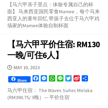
【马六甲亲子景点：体验专属自己的杯
c
s
a
n
i
n
a
面】 马来西亚国民零食Mamee，每个马来
e
s
t
e
t
a
r
b
e
s
t
W
e
西亚人的童年回忆 带孩子去位于马六甲鸡
o
n
A
e
e
场家的Mamee体验自制杯面
o
g
p
r
i
k
e
p
b
【马六甲平价住宿: RM130
r
o
一晚/可住6人】
PUBLISHED
MAY 10, 2023
DATE
F
M
W
L
T
S
S
Share
a
e
h
i
w
i
h
马六甲住宿： The Waves Suites Melaka
c
s
a
n
i
n
a
(RM390.75/ 3晚）— 平价住宿
e
s
t
e
t
a
r
b
e
s
t
W
e