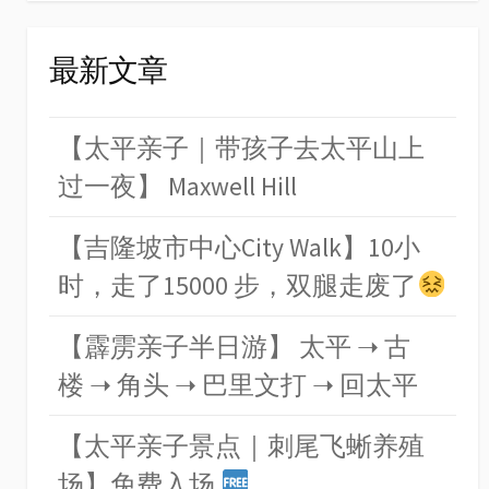
最新文章
【太平亲子｜带孩子去太平山上
过一夜】 Maxwell Hill
【吉隆坡市中心City Walk】10小
时，走了15000 步，双腿走废了
【霹雳亲子半日游】 太平 ➝ 古
楼 ➝ 角头 ➝ 巴里文打 ➝ 回太平
【太平亲子景点｜刺尾飞蜥养殖
场】免费入场