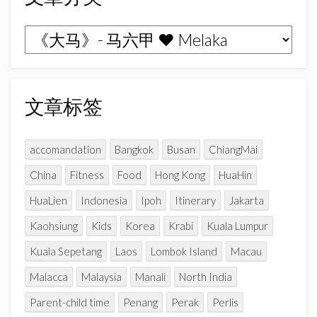
o
r
e
k
a
C
文
m
h
章
a
n
分
n
类
文章标签
e
l
accomandation
Bangkok
Busan
ChiangMai
China
Fitness
Food
Hong Kong
HuaHin
HuaLien
Indonesia
Ipoh
Itinerary
Jakarta
Kaohsiung
Kids
Korea
Krabi
Kuala Lumpur
Kuala Sepetang
Laos
Lombok Island
Macau
Malacca
Malaysia
Manali
North India
Parent-child time
Penang
Perak
Perlis