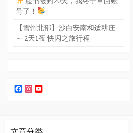
脸书被封20天，我终于拿回账
号了！
【雪州北部】沙白安南和适耕庄
～ 2天1夜 快闪之旅行程
F
I
Y
a
n
o
c
s
u
e
t
T
b
a
u
o
g
b
文章分类