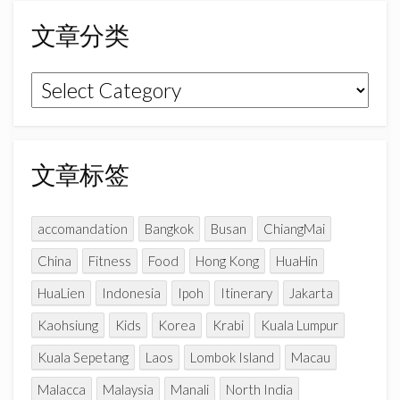
b
a
u
o
g
b
文章分类
o
r
e
k
a
C
文
m
h
章
a
n
分
n
类
文章标签
e
l
accomandation
Bangkok
Busan
ChiangMai
China
Fitness
Food
Hong Kong
HuaHin
HuaLien
Indonesia
Ipoh
Itinerary
Jakarta
Kaohsiung
Kids
Korea
Krabi
Kuala Lumpur
Kuala Sepetang
Laos
Lombok Island
Macau
Malacca
Malaysia
Manali
North India