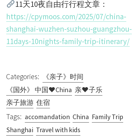
11天10夜自由行行程文章：
https://cpymoos.com/2025/07/china-
shanghai-wuzhen-suzhou-guangzhou-
11days-10nights-family-trip-itinerary/
Categories:
《亲子》时间
《国外》 中国♥China
亲♥子乐
亲子旅游
住宿
Tags:
accomandation
China
Family Trip
Shanghai
Travel with kids