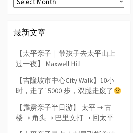
最新文章
【太平亲子｜带孩子去太平山上
过一夜】 Maxwell Hill
【吉隆坡市中心City Walk】10小
时，走了15000 步，双腿走废了
【霹雳亲子半日游】 太平 ➝ 古
楼 ➝ 角头 ➝ 巴里文打 ➝ 回太平