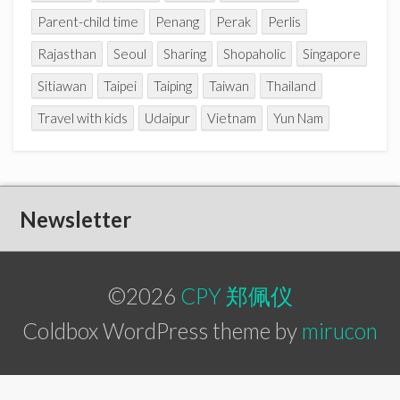
Parent-child time
Penang
Perak
Perlis
Rajasthan
Seoul
Sharing
Shopaholic
Singapore
Sitiawan
Taipei
Taiping
Taiwan
Thailand
Travel with kids
Udaipur
Vietnam
Yun Nam
Newsletter
©2026
CPY 郑佩仪
Coldbox WordPress theme by
mirucon