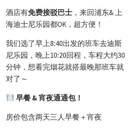
b
e
s
t
W
e
酒店有
免费接驳巴士
，来回浦东& 上
o
n
A
e
e
海迪士尼乐园都OK，超方便！
o
g
p
r
i
k
e
p
b
r
o
我们选了早上8:40出发的班车去迪斯
尼乐园，晚上10:20回程，车程大约30
分钟，想看完烟花就搭最晚那班车就
对了～
早餐 & 宵夜通通包！
房价包含两天三人早餐＋宵夜