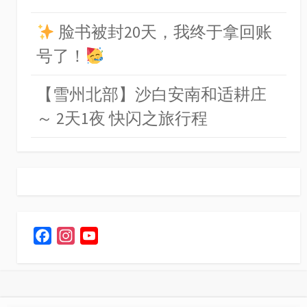
脸书被封20天，我终于拿回账
号了！
【雪州北部】沙白安南和适耕庄
～ 2天1夜 快闪之旅行程
F
I
Y
a
n
o
c
s
u
e
t
T