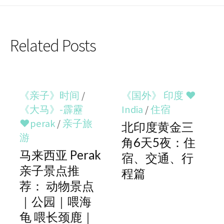
Related Posts
《亲子》时间
/
《国外》 印度 ♥
《大马》-霹靂
India
/
住宿
♥perak
/
亲子旅
北印度黄金三
游
角6天5夜：住
马来西亚 Perak
宿、交通、行
亲子景点推
程篇
荐： 动物景点
｜公园｜喂海
龟 喂长颈鹿｜