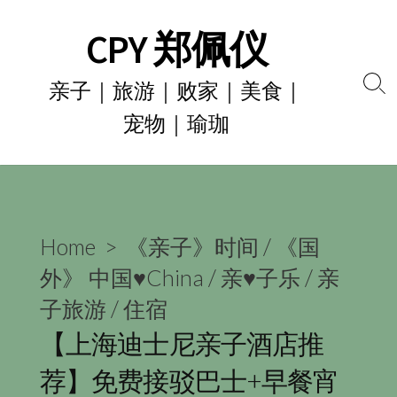
Skip
CPY 郑佩仪
to
content
亲子｜旅游｜败家｜美食｜
Se
宠物｜瑜珈
To
Home
>
《亲子》时间
/
《国
外》 中国♥China
/
亲♥子乐
/
亲
子旅游
/
住宿
【上海迪士尼亲子酒店推
荐】免费接驳巴士+早餐宵