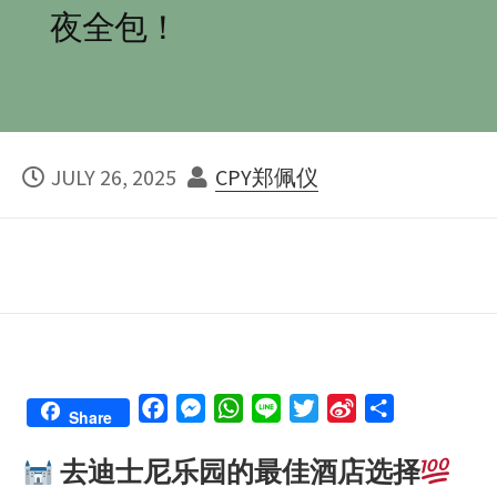
夜全包！
PUBLISHED
AUTHOR
JULY 26, 2025
CPY郑佩仪
DATE
F
M
W
L
T
S
S
Share
a
e
h
i
w
i
h
去迪士尼乐园的最佳酒店选择
c
s
a
n
i
n
a
e
s
t
e
t
a
r