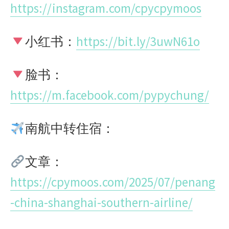
https://instagram.com/cpycpymoos
小红书：
https://bit.ly/3uwN61o
脸书：
https://m.facebook.com/pypychung/
南航中转住宿：
文章：
https://cpymoos.com/2025/07/penang
-china-shanghai-southern-airline/