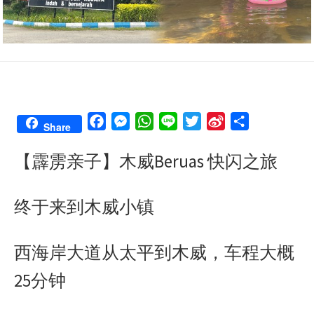
F
M
W
L
T
S
S
Share
a
e
h
i
w
i
h
【霹雳亲子】木威Beruas 快闪之旅
c
s
a
n
i
n
a
e
s
t
e
t
a
r
b
e
s
t
W
e
终于来到木威小镇
o
n
A
e
e
o
g
p
r
i
西海岸大道从太平到木威，车程大概
k
e
p
b
r
o
25分钟