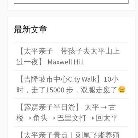
最新文章
【太平亲子｜带孩子去太平山上
过一夜】 Maxwell Hill
【吉隆坡市中心City Walk】10小
时，走了15000 步，双腿走废了
【霹雳亲子半日游】 太平 ➝ 古
楼 ➝ 角头 ➝ 巴里文打 ➝ 回太平
【太平亲子景点｜刺尾飞蜥养殖