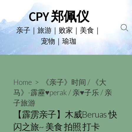
Skip
CPY 郑佩仪
to
content
亲子｜旅游｜败家｜美食｜
Se
宠物｜瑜珈
To
Home
>
《亲子》时间
/
《大
马》-霹靂♥perak
/
亲♥子乐
/
亲
子旅游
【霹雳亲子】木威Beruas 快
闪之旅~ 美食 拍照 打卡