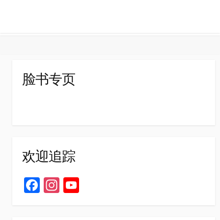
脸书专页
欢迎追踪
Fa
In
Yo
ce
st
u
b
ag
T