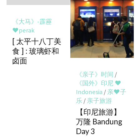
《大马》-霹靂
♥perak
[ 太平十八丁美
食 ] : 玻璃虾和
卤面
《亲子》时间
/
《国外》印尼 ♥
Indonesia
/
亲♥子
乐
/
亲子旅游
【印尼旅游】
万隆 Bandung
Day 3