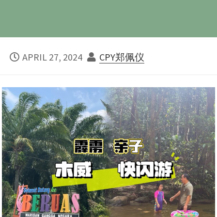
PUBLISHED
AUTHOR
APRIL 27, 2024
CPY郑佩仪
DATE