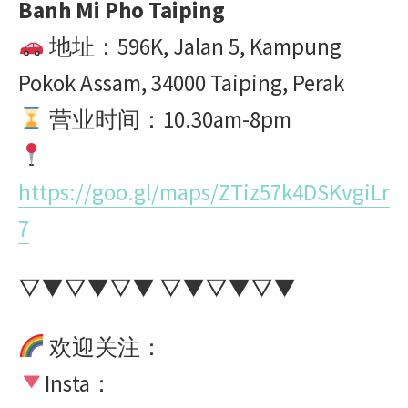
Banh Mi Pho Taiping
地址：596K, Jalan 5, Kampung
Pokok Assam, 34000 Taiping, Perak
营业时间：10.30am-8pm
https://goo.gl/maps/ZTiz57k4DSKvgiLr
7
▽▼▽▼▽▼ ▽▼▽▼▽▼
欢迎关注：
Insta：