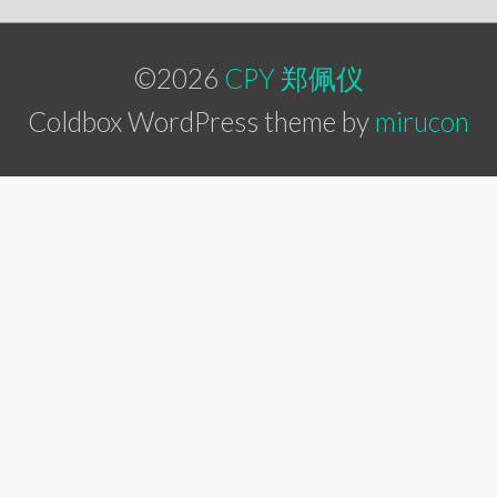
©2026
CPY 郑佩仪
Coldbox WordPress theme by
mirucon