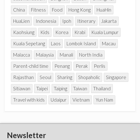
China
Fitness
Food
Hong Kong
HuaHin
HuaLien
Indonesia
Ipoh
Itinerary
Jakarta
Kaohsiung
Kids
Korea
Krabi
Kuala Lumpur
Kuala Sepetang
Laos
Lombok Island
Macau
Malacca
Malaysia
Manali
North India
Parent-child time
Penang
Perak
Perlis
Rajasthan
Seoul
Sharing
Shopaholic
Singapore
Sitiawan
Taipei
Taiping
Taiwan
Thailand
Travel with kids
Udaipur
Vietnam
Yun Nam
Newsletter