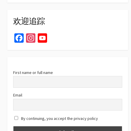
欢迎追踪
Fa
In
Yo
ce
st
u
b
ag
T
o
ra
u
o
m
b
First name or full name
k
e
C
Email
h
a
By continuing, you accept the privacy policy
n