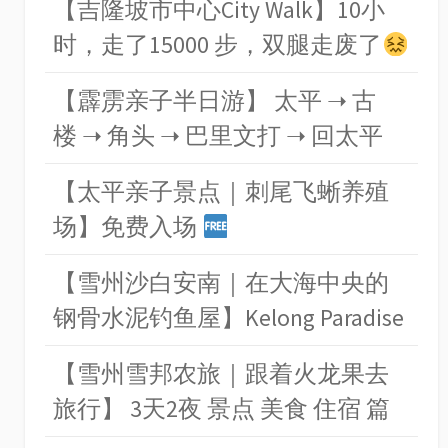
【吉隆坡市中心City Walk】10小
时，走了15000 步，双腿走废了
【霹雳亲子半日游】 太平 ➝ 古
楼 ➝ 角头 ➝ 巴里文打 ➝ 回太平
【太平亲子景点｜刺尾飞蜥养殖
场】免费入场
【雪州沙白安南｜在大海中央的
钢骨水泥钓鱼屋】Kelong Paradise
【雪州雪邦农旅｜跟着火龙果去
旅行】 3天2夜 景点 美食 住宿 篇