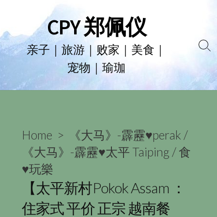
Skip
CPY 郑佩仪
to
content
亲子｜旅游｜败家｜美食｜
Se
宠物｜瑜珈
To
Home
>
《大马》-霹靂♥perak
/
《大马》-霹靂♥太平 Taiping
/
食
♥玩樂
【太平新村Pokok Assam ：
住家式 平价 正宗 越南餐