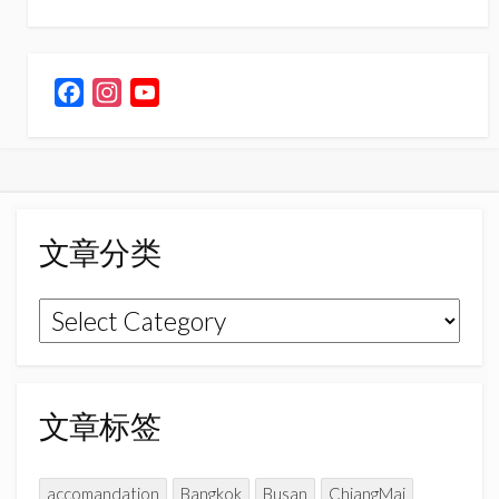
F
I
Y
a
n
o
c
s
u
e
t
T
b
a
u
o
g
b
文章分类
o
r
e
k
a
C
文
m
h
章
a
n
分
n
类
文章标签
e
l
accomandation
Bangkok
Busan
ChiangMai