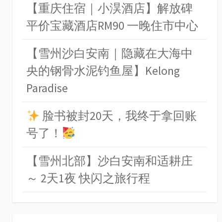
【重庆住宿｜小淏酒店】解放碑
平价宝藏酒店RM90 一晚住市中心
【雪州沙白安南｜隐藏在大海中
央的钢骨水泥钓鱼屋】Kelong
Paradise
脸书被封20天，我终于拿回账
号了！
【雪州北部】沙白安南和适耕庄
～ 2天1夜 快闪之旅行程