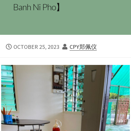
Banh Ni Pho】
PUBLISHED
AUTHOR
OCTOBER 25, 2023
CPY郑佩仪
DATE