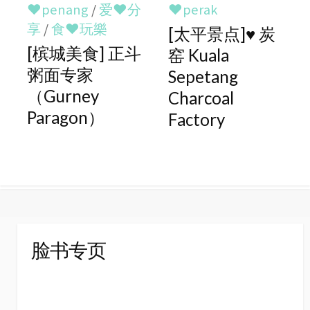
♥penang
/
爱♥分
♥perak
享
/
食♥玩樂
[太平景点]♥ 炭
[槟城美食] 正斗
窑 Kuala
粥面专家
Sepetang
（Gurney
Charcoal
Paragon）
Factory
脸书专页