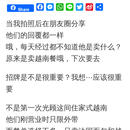
F
M
W
L
T
S
S
Share
a
e
h
i
w
i
h
当我拍照后在朋友圈分享
c
s
a
n
i
n
a
e
s
t
e
t
a
r
他们的回覆都一样
b
e
s
t
W
e
o
n
A
e
e
哦，每天经过都不知道他是卖什么？
o
g
p
r
i
原来是卖越南餐哦，下次要去
k
e
p
b
r
o
招牌是不是很重要？我想⋯应该很重
要
不是第一次光顾这间住家式越南
他们刚营业时只限外带