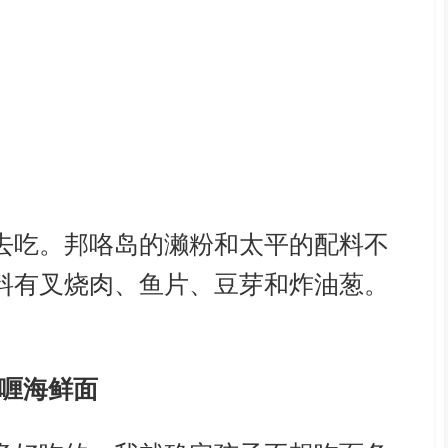
去吃。邦咯岛的濑粉和太平的配料不
料有叉烧肉、鱼片、豆芽和炸油葱。
喱海鲜面