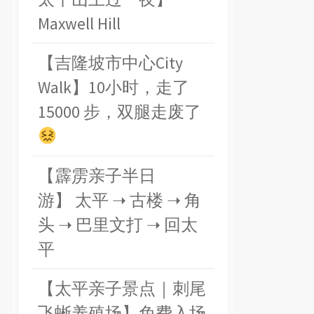
Maxwell Hill
【吉隆坡市中心City
Walk】10小时，走了
15000 步，双腿走废了
【霹雳亲子半日
游】 太平 ➝ 古楼 ➝ 角
头 ➝ 巴里文打 ➝ 回太
平
【太平亲子景点｜刺尾
飞蜥养殖场】免费入场