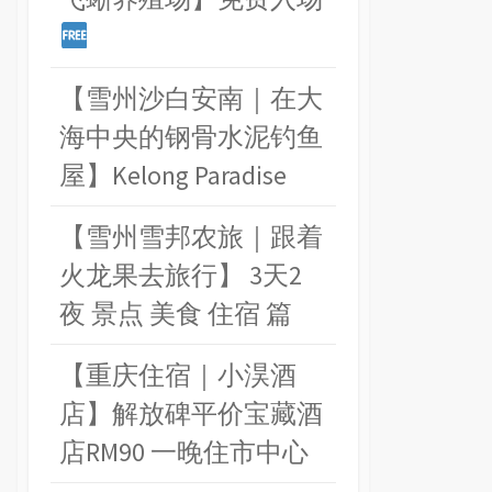
【雪州沙白安南｜在大
海中央的钢骨水泥钓鱼
屋】Kelong Paradise
【雪州雪邦农旅｜跟着
火龙果去旅行】 3天2
夜 景点 美食 住宿 篇
【重庆住宿｜小淏酒
店】解放碑平价宝藏酒
店RM90 一晚住市中心