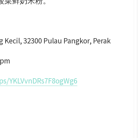
酸菜鲜奶米粉。
ecil, 32300 Pulau Pangkor, Perak
0pm
maps/YKLVvnDRs7F8ogWg6