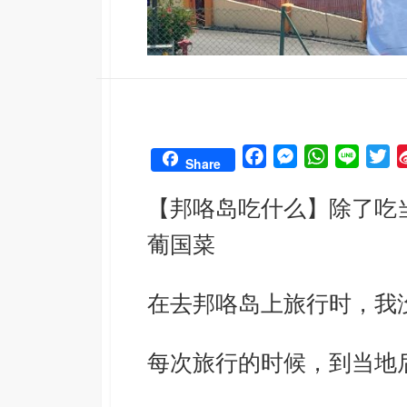
F
M
W
L
T
Share
a
e
h
i
w
【邦咯岛吃什么】除了吃
c
s
a
n
i
e
s
t
e
t
葡国菜
b
e
s
t
o
n
A
e
在去邦咯岛上旅行时，我
o
g
p
r
k
e
p
r
每次旅行的时候，到当地