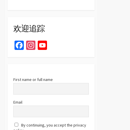
欢迎追踪
Fa
In
Yo
ce
st
u
b
ag
T
o
ra
u
o
m
b
First name or full name
k
e
C
Email
h
a
By continuing, you accept the privacy
n