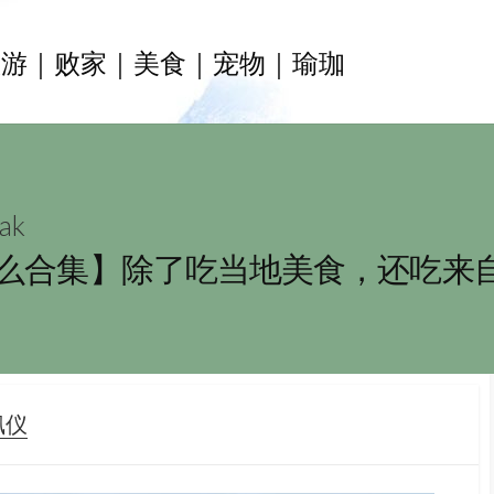
旅游｜败家｜美食｜宠物｜瑜珈
ak
什么合集】除了吃当地美食，还吃来
R
佩仪