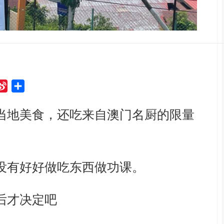
S
S
i
h
当地美食，还吃来自澳门名厨的限量
n
a
a
r
W
e
e
没有好好做吃东西做功课。
i
b
o
后才决定吧