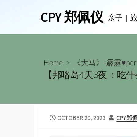
Skip
CPY 郑佩仪
to
亲子｜
content
Home
>
《大马》-霹靂♥per
【邦咯岛4天3夜 ：吃
PUBLISHED
AUTHO
OCTOBER 20, 2023
CPY郑
DATE